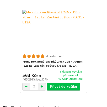
4 hodnocení
Menu box nedělený bílý 245 x 195 x 70 mm
[125 ks] Zasílání poštou (75631 - E12A)
skladem (obvykle
563 Kč
připraveno k
/
bal.
vyzvednutí/odeslání)
465,29 Kč
bez DPH
Přidat do košíku