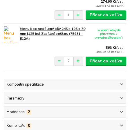
274,60 Kč
/
bal.
226,94 Kč
bez DPH
Přidat do košíku
Menu box nedělený bílý 245 x 195 x 70
skladem (obvykle
mm [125 ks] Zasílání poštou (75631 -
připraveno k
vyzvednutí/odeslání)
E12A)
563 Kč
/
bal.
465,29 Kč
bez DPH
Přidat do košíku
Kompletní specifikace
Parametry
Hodnocení
2
Komentáře
0