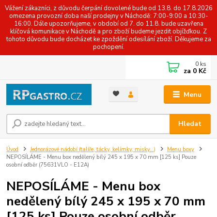
Vážení zákazníci, z důvodu čerpání dovolené bude od 13.8. do 17.8.2026
omezena provozní doba naší prodejny v Náchodě: 7:00-9:00 a 10:30-
16:00. Dále upozorňujeme, v období od 7. do 11.8. bude uzavřena
klíčová komunikace v Náchodě a pro zboží budeme jezdit objížďkou. Z
tohoto důvodu bude docházet ke zpoždění odesílání zboží. Děkujeme za
pochopení.
0
ks
za
0 Kč
Menu
Hledat
Úvod
Jednorázové nádobí (talíře, tácky, kelímky, misky...)
Menu boxy
NEPOSÍLÁME - Menu box nedělený bílý 245 x 195 x 70 mm [125 ks] Pouze
osobní odběr (75631VLO - E12A)
NEPOSÍLÁME - Menu box
nedělený bílý 245 x 195 x 70 mm
[125 ks] Pouze osobní odběr