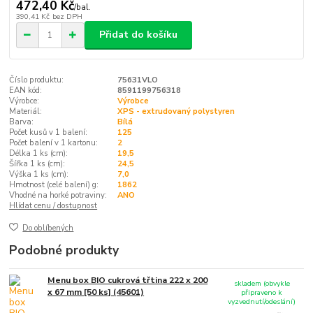
472,40 Kč
/
bal.
390,41 Kč
bez DPH
Přidat do košíku
Číslo produktu:
75631VLO
EAN kód:
8591199756318
Výrobce:
Výrobce
Materiál:
XPS - extrudovaný polystyren
Barva:
Bílá
Počet kusů v 1 balení:
125
Počet balení v 1 kartonu:
2
Délka 1 ks (cm):
19,5
Šířka 1 ks (cm):
24,5
Výška 1 ks (cm):
7,0
Hmotnost (celé balení) g:
1862
Vhodné na horké potraviny:
ANO
Hlídat cenu / dostupnost
Do oblíbených
Podobné produkty
Menu box BIO cukrová třtina 222 x 200
skladem (obvykle
x 67 mm [50 ks] (45601)
připraveno k
vyzvednutí/odeslání)