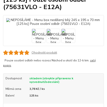
(75631VLO - E12A)
Ohodnotit produkt
Pouze osobní odběr nebo rozvoz Náchod a okolí do 12-ti km.
celý
popis
Dostupnost
skladem (obvykle připraveno k
vyzvednutí/odeslání)
Měrná cena
3,78 Kč / ks
Balení
125 ks