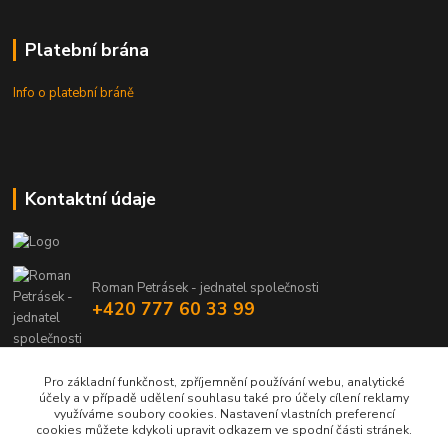
Platební brána
Info o platební bráně
Kontaktní údaje
Roman Petrásek - jednatel společnosti
+420 777 60 33 99
info@rpgastro.cz
Pro základní funkčnost, zpříjemnění používání webu, analytické
účely a v případě udělení souhlasu také pro účely cílení reklamy
využíváme soubory cookies. Nastavení vlastních preferencí
cookies můžete kdykoli upravit odkazem ve spodní části stránek.