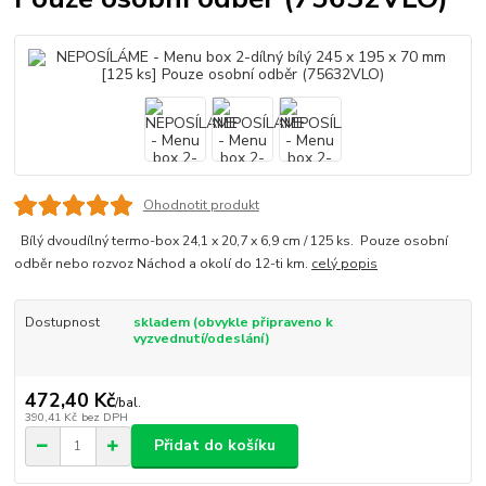
Ohodnotit produkt
Bílý dvoudílný termo-box 24,1 x 20,7 x 6,9 cm / 125 ks. Pouze osobní
odběr nebo rozvoz Náchod a okolí do 12-ti km.
celý popis
Dostupnost
skladem (obvykle připraveno k
vyzvednutí/odeslání)
472,40 Kč
/
bal.
390,41 Kč
bez DPH
Přidat do košíku