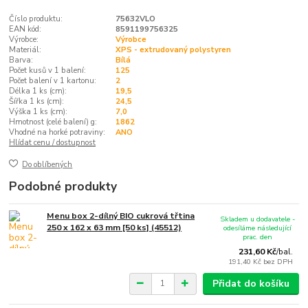
Číslo produktu:
75632VLO
EAN kód:
8591199756325
Výrobce:
Výrobce
Materiál:
XPS - extrudovaný polystyren
Barva:
Bílá
Počet kusů v 1 balení:
125
Počet balení v 1 kartonu:
2
Délka 1 ks (cm):
19,5
Šířka 1 ks (cm):
24,5
Výška 1 ks (cm):
7,0
Hmotnost (celé balení) g:
1862
Vhodné na horké potraviny:
ANO
Hlídat cenu / dostupnost
Do oblíbených
Podobné produkty
Menu box 2-dílný BIO cukrová třtina
Skladem u dodavatele -
250 x 162 x 63 mm [50 ks] (45512)
odesíláme následující
prac. den
231,60 Kč
/
bal.
191,40 Kč
bez DPH
Přidat do košíku