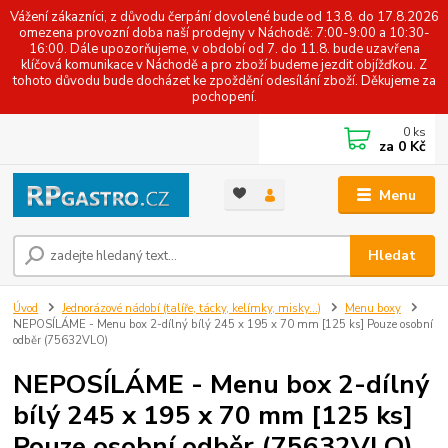
Vážení zákazníci, z důvodu čerpání dovolené bude od 13.8. do 17.8.2026
omezena provozní doba naší prodejny v Náchodě: 7:00-9:00 a 10:30-
16:00. Dále upozorňujeme, v období od 7. do 11.8. bude uzavřena
klíčová komunikace v Náchodě a pro zboží budeme jezdit objížďkou. Z
tohoto důvodu bude docházet ke zpoždění odesílání zboží. Děkujeme za
pochopení.
0
ks
za
0 Kč
Menu
Hledat
Úvod
Jednorázové nádobí (talíře, tácky, kelímky, misky...)
Menu boxy
NEPOSÍLÁME - Menu box 2-dílný bílý 245 x 195 x 70 mm [125 ks] Pouze osobní
odběr (75632VLO)
NEPOSÍLÁME - Menu box 2-dílný
bílý 245 x 195 x 70 mm [125 ks]
Pouze osobní odběr (75632VLO)