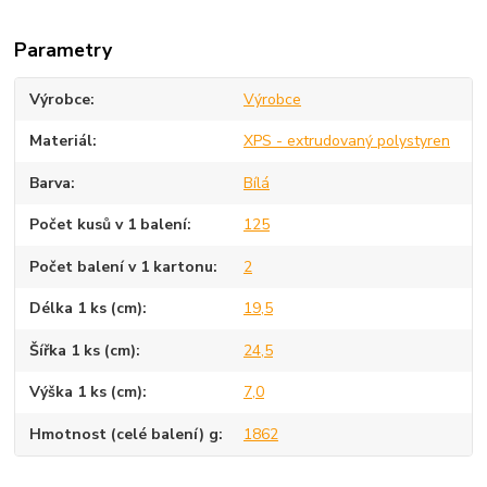
Parametry
Výrobce
Výrobce
Materiál
XPS - extrudovaný polystyren
Barva
Bílá
Počet kusů v 1 balení
125
Počet balení v 1 kartonu
2
Délka 1 ks (cm)
19,5
Šířka 1 ks (cm)
24,5
Výška 1 ks (cm)
7,0
Hmotnost (celé balení) g
1862