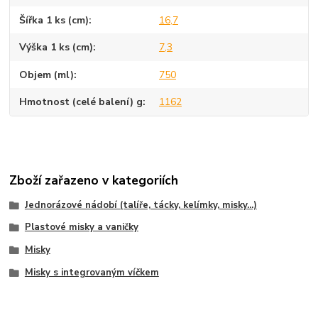
Šířka 1 ks (cm)
16,7
Výška 1 ks (cm)
7,3
Objem (ml)
750
Hmotnost (celé balení) g
1162
Zboží zařazeno v kategoriích
Jednorázové nádobí (talíře, tácky, kelímky, misky...)
Plastové misky a vaničky
Misky
Misky s integrovaným víčkem