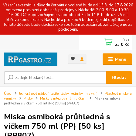
Vážení zákazníci, z důvodu čerpání dovolené bude od 13.8. do 17.8.2026
omezena provozní doba naší prodejny v Náchodě: 7:00-9:00 a 10:30-
16:00. Dále upozorňujeme, v období od 7. do 11.8. bude uzavřena
klíčová komunikace v Náchodě a pro zboží budeme jezdit objížďkou. Z
tohoto důvodu bude docházet ke zpoždění odesílání zboží. Děkujeme za
pochopení.
0
ks
za
0 Kč
Menu
Hledat
Úvod
Jednorázové nádobí (talíře, tácky, kelímky, misky...)
Plastové misky a
vaničky
Misky
Misky s integrovaným víčkem
Miska osmiboká
průhledná s víčkem 750 ml (PP) [50 ks] (PP807)
Miska osmiboká průhledná s
víčkem 750 ml (PP) [50 ks]
(PP807)