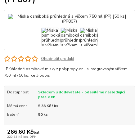
Ohodnotit produkt
Průhledné osmiboké misky z polypropylenu s integrovaným víčkem
750 ml / 50 ks.
celý popis
Dostupnost
Skladem u dodavatele - odesíláme následující
prac. den
Měrná cena
5,33 Kč / ks
Balení
50 ks
266,60 Kč
/
bal.
220,33 Kč
bez DPH