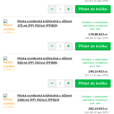
132,81 Kč
bez DPH
Přidat do košíku
Miska osmiboká průhledná s víčkem
Skladem u dodavatele -
375 ml (PP) [50 ks] (PP803)
odesíláme následující
prac. den
179,80 Kč
/
bal.
148,60 Kč
bez DPH
Přidat do košíku
Miska osmiboká průhledná s víčkem
Skladem u dodavatele -
500 ml (PP) [50 ks] (PP805)
odesíláme následující
prac. den
190,10 Kč
/
bal.
157,11 Kč
bez DPH
Přidat do košíku
Miska osmiboká průhledná s víčkem
Skladem u dodavatele -
1000 ml (PP) [50 ks] (PP810)
odesíláme následující
prac. den
292,10 Kč
/
bal.
241,40 Kč
bez DPH