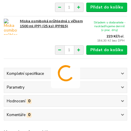
Přidat do košíku
Miska osmiboká průhledná s víčkem
Skladem u dodavatele -
1500 ml (PP) [25 ks] (PP815)
naskladňujeme denně
(v prac. dny)
223 Kč
/
bal.
184,30 Kč
bez DPH
Přidat do košíku
Kompletní specifikace
Parametry
Hodnocení
0
Komentáře
0