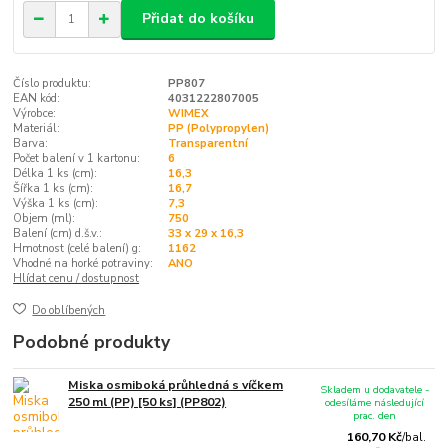
Přidat do košíku
Číslo produktu:
PP807
EAN kód:
4031222807005
Výrobce:
WIMEX
Materiál:
PP (Polypropylen)
Barva:
Transparentní
Počet balení v 1 kartonu:
6
Délka 1 ks (cm):
16,3
Šířka 1 ks (cm):
16,7
Výška 1 ks (cm):
7,3
Objem (ml):
750
Balení (cm) d.š.v.:
33 x 29 x 16,3
Hmotnost (celé balení) g:
1162
Vhodné na horké potraviny:
ANO
Hlídat cenu / dostupnost
Do oblíbených
Podobné produkty
Miska osmiboká průhledná s víčkem
Skladem u dodavatele -
250 ml (PP) [50 ks] (PP802)
odesíláme následující
prac. den
160,70 Kč
/
bal.