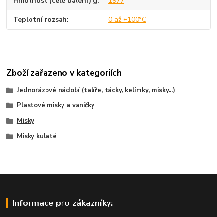
Hmotnost (celé balení) g
1977
Teplotní rozsah
0 až +100°C
Zboží zařazeno v kategoriích
Jednorázové nádobí (talíře, tácky, kelímky, misky...)
Plastové misky a vaničky
Misky
Misky kulaté
Informace pro zákazníky: