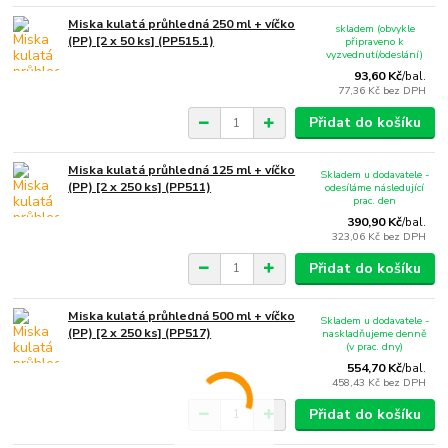
Miska kulatá průhledná 250 ml + víčko
skladem (obvykle
(PP) [2 x 50 ks] (PP515.1)
připraveno k
vyzvednutí/odeslání)
93,60 Kč
/
bal.
77,36 Kč
bez DPH
Přidat do košíku
Miska kulatá průhledná 125 ml + víčko
Skladem u dodavatele -
(PP) [2 x 250 ks] (PP511)
odesíláme následující
prac. den
390,90 Kč
/
bal.
323,06 Kč
bez DPH
Přidat do košíku
Miska kulatá průhledná 500 ml + víčko
Skladem u dodavatele -
(PP) [2 x 250 ks] (PP517)
naskladňujeme denně
(v prac. dny)
554,70 Kč
/
bal.
458,43 Kč
bez DPH
Přidat do košíku