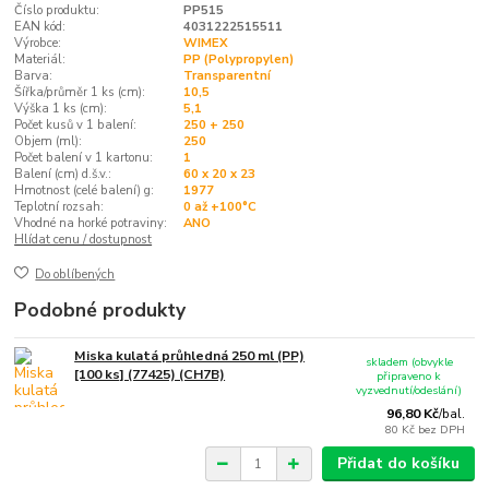
Číslo produktu:
PP515
EAN kód:
4031222515511
Výrobce:
WIMEX
Materiál:
PP (Polypropylen)
Barva:
Transparentní
Šířka/průměr 1 ks (cm):
10,5
Výška 1 ks (cm):
5,1
Počet kusů v 1 balení:
250 + 250
Objem (ml):
250
Počet balení v 1 kartonu:
1
Balení (cm) d.š.v.:
60 x 20 x 23
Hmotnost (celé balení) g:
1977
Teplotní rozsah:
0 až +100°C
Vhodné na horké potraviny:
ANO
Hlídat cenu / dostupnost
Do oblíbených
Podobné produkty
Miska kulatá průhledná 250 ml (PP)
skladem (obvykle
[100 ks] (77425) (CH7B)
připraveno k
vyzvednutí/odeslání)
96,80 Kč
/
bal.
80 Kč
bez DPH
Přidat do košíku