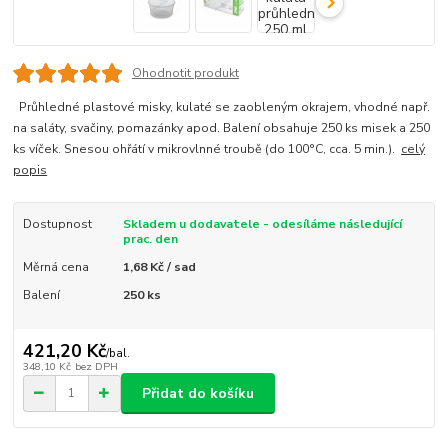
Ohodnotit produkt
Průhledné plastové misky, kulaté se zaobleným okrajem, vhodné např.
na saláty, svačiny, pomazánky apod. Balení obsahuje 250 ks misek a 250
ks víček. Snesou ohřátí v mikrovlnné troubě (do 100°C, cca. 5 min.).
celý
popis
Dostupnost
Skladem u dodavatele - odesíláme následující
prac. den
Měrná cena
1,68 Kč / sad
Balení
250 ks
421,20 Kč
/
bal.
348,10 Kč
bez DPH
Přidat do košíku