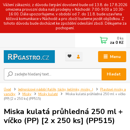
Vážení zákazníci, z důvodu čerpání dovolené bude od 13.8. do 17.8.2026
omezena provozní doba naší prodejny v Náchodě: 7:00-9:00 a 10:30-
16:00. Dále upozorňujeme, v období od 7. do 11.8. bude uzavřena
klíčová komunikace v Náchodě a pro zboží budeme jezdit objížďkou. Z
tohoto důvodu bude docházet ke zpoždění odesílání zboží. Děkujeme za
pochopení.
0
ks
za
0 Kč
Menu
Hledat
Úvod
Jednorázové nádobí (talíře, tácky, kelímky, misky...)
Plastové misky a
vaničky
Misky
Misky kulaté
Miska kulatá průhledná 250 ml + víčko
(PP) [2 x 250 ks] (PP515)
Miska kulatá průhledná 250 ml +
víčko (PP) [2 x 250 ks] (PP515)