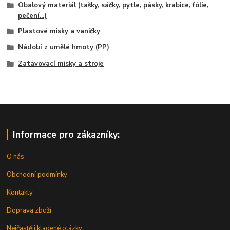
Obalový materiál (tašky, sáčky, pytle, pásky, krabice, fólie,
pečení...)
Plastové misky a vaničky
Nádobí z umělé hmoty (PP)
Zatavovací misky a stroje
Informace pro zákazníky:
O nás
Obchodní podmínky
Kontakty
Doprava zboží
Nejčastěji kladené otázky