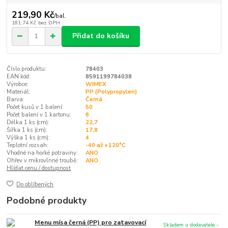
219,90 Kč
/
bal.
181,74 Kč
bez DPH
Přidat do košíku
Číslo produktu:
78403
EAN kód:
8591199784038
Výrobce:
WIMEX
Materiál:
PP (Polypropylen)
Barva:
Černá
Počet kusů v 1 balení:
50
Počet balení v 1 kartonu:
6
Délka 1 ks (cm):
22,7
Šířka 1 ks (cm):
17,8
Výška 1 ks (cm):
4
Teplotní rozsah:
-40 až +120°C
Vhodné na horké potraviny:
ANO
Ohřev v mikrovlnné troubě:
ANO
Hlídat cenu / dostupnost
Do oblíbených
Podobné produkty
Menu mísa černá (PP) pro zatavovací
Skladem u dodavatele -