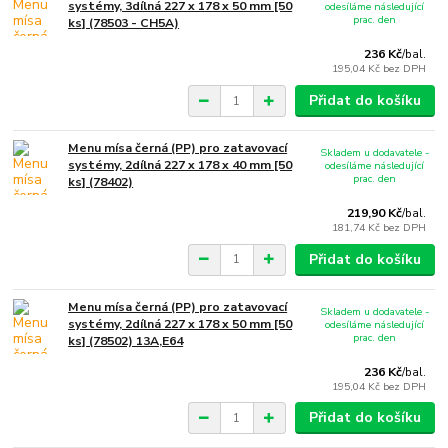
systémy, 3dílná 227 x 178 x 50 mm [50
odesíláme následující
prac. den
ks] (78503 - CH5A)
236 Kč
/
bal.
195,04 Kč
bez DPH
Přidat do košíku
Menu mísa černá (PP) pro zatavovací
Skladem u dodavatele -
systémy, 2dílná 227 x 178 x 40 mm [50
odesíláme následující
prac. den
ks] (78402)
219,90 Kč
/
bal.
181,74 Kč
bez DPH
Přidat do košíku
Menu mísa černá (PP) pro zatavovací
Skladem u dodavatele -
systémy, 2dílná 227 x 178 x 50 mm [50
odesíláme následující
prac. den
ks] (78502) 13A,E64
236 Kč
/
bal.
195,04 Kč
bez DPH
Přidat do košíku