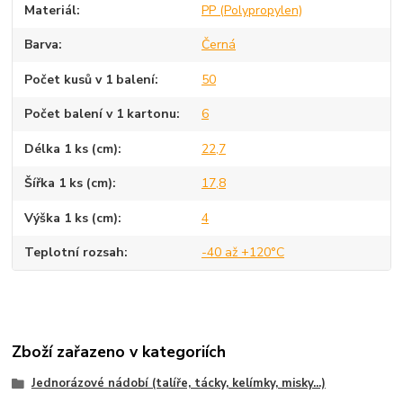
Materiál
PP (Polypropylen)
Barva
Černá
Počet kusů v 1 balení
50
Počet balení v 1 kartonu
6
Délka 1 ks (cm)
22,7
Šířka 1 ks (cm)
17,8
Výška 1 ks (cm)
4
Teplotní rozsah
-40 až +120°C
Zboží zařazeno v kategoriích
Jednorázové nádobí (talíře, tácky, kelímky, misky...)