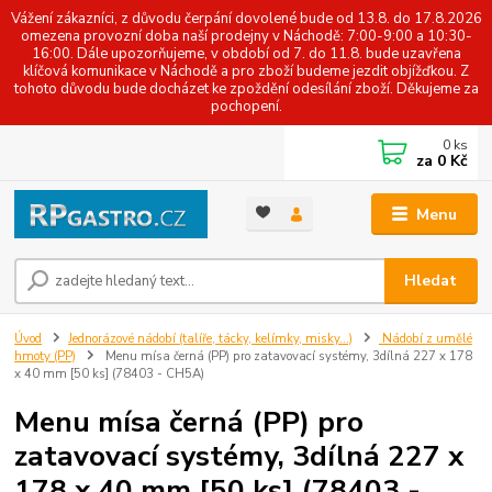
Vážení zákazníci, z důvodu čerpání dovolené bude od 13.8. do 17.8.2026
omezena provozní doba naší prodejny v Náchodě: 7:00-9:00 a 10:30-
16:00. Dále upozorňujeme, v období od 7. do 11.8. bude uzavřena
klíčová komunikace v Náchodě a pro zboží budeme jezdit objížďkou. Z
tohoto důvodu bude docházet ke zpoždění odesílání zboží. Děkujeme za
pochopení.
0
ks
za
0 Kč
Menu
Hledat
Úvod
Jednorázové nádobí (talíře, tácky, kelímky, misky...)
Nádobí z umělé
hmoty (PP)
Menu mísa černá (PP) pro zatavovací systémy, 3dílná 227 x 178
x 40 mm [50 ks] (78403 - CH5A)
Menu mísa černá (PP) pro
zatavovací systémy, 3dílná 227 x
178 x 40 mm [50 ks] (78403 -