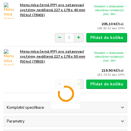
Menu mísa černá (PP) pro zatavovací
Skladem u dodavatele -
systémy, nedělená 227 x 178 x 40 mm
odesíláme následující
prac. den
[50 ks] (78401)
205,10 Kč
/
bal.
169,50 Kč
bez DPH
Přidat do košíku
Menu mísa černá (PP) pro zatavovací
Skladem u dodavatele -
systémy, nedělená 227 x 178 x 50 mm
odesíláme následující
prac. den
[50 ks] (78501)
219,90 Kč
/
bal.
181,74 Kč
bez DPH
Přidat do košíku
Kompletní specifikace
Parametry