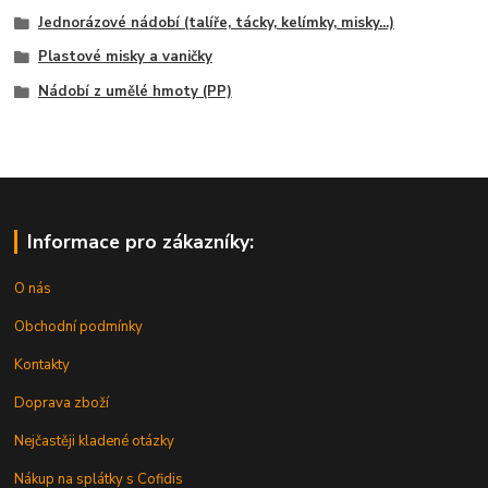
Jednorázové nádobí (talíře, tácky, kelímky, misky...)
Plastové misky a vaničky
Nádobí z umělé hmoty (PP)
Informace pro zákazníky:
O nás
Obchodní podmínky
Kontakty
Doprava zboží
Nejčastěji kladené otázky
Nákup na splátky s Cofidis