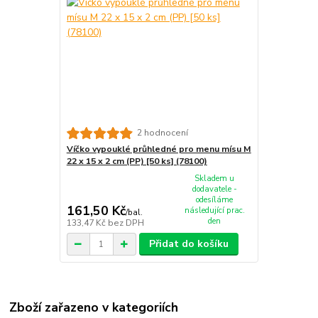
2 hodnocení
Víčko vypouklé průhledné pro menu mísu M
22 x 15 x 2 cm (PP) [50 ks] (78100)
Skladem u
dodavatele -
odesíláme
161,50 Kč
následující prac.
/
bal.
den
133,47 Kč
bez DPH
Přidat do košíku
Zboží zařazeno v kategoriích