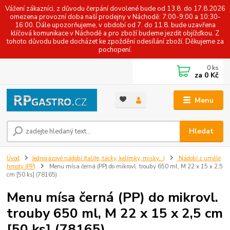
Vážení zákazníci, z důvodu čerpání dovolené bude od 13.8. do 17.8.2026
omezena provozní doba naší prodejny v Náchodě: 7:00-9:00 a 10:30-
16:00. Dále upozorňujeme, v období od 7. do 11.8. bude uzavřena
klíčová komunikace v Náchodě a pro zboží budeme jezdit objížďkou. Z
tohoto důvodu bude docházet ke zpoždění odesílání zboží. Děkujeme za
pochopení.
0
ks
za
0 Kč
Menu
Hledat
Úvod
Jednorázové nádobí (talíře, tácky, kelímky, misky...)
Nádobí z umělé
hmoty (PP)
Menu mísa černá (PP) do mikrovl. trouby 650 ml, M 22 x 15 x 2,5
cm [50 ks] (78165)
Menu mísa černá (PP) do mikrovl.
trouby 650 ml, M 22 x 15 x 2,5 cm
[50 ks] (78165)