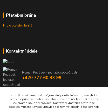
Platební brána
Info o platební bráně
Kontaktní údaje
Roman Petrásek - jednatel společnosti
+420 777 60 33 99
info@rpgastro.cz
Pro základní funkčnost, zpříjemnění používání webu, analytické
účely a v případě udělení souhlasu také pro účely cílení reklamy
využíváme soubory cookies. Nastavení vlastních preferencí
cookies můžete kdykoli upravit odkazem ve spodní části stránek.