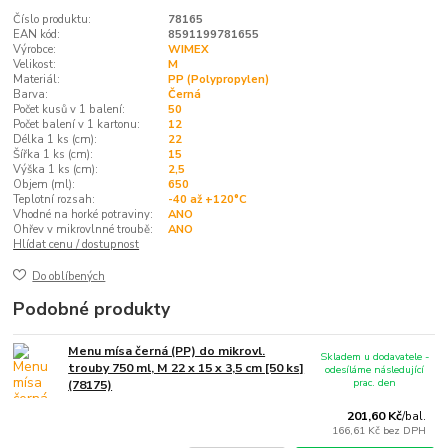
Číslo produktu:
78165
EAN kód:
8591199781655
Výrobce:
WIMEX
Velikost:
M
Materiál:
PP (Polypropylen)
Barva:
Černá
Počet kusů v 1 balení:
50
Počet balení v 1 kartonu:
12
Délka 1 ks (cm):
22
Šířka 1 ks (cm):
15
Výška 1 ks (cm):
2,5
Objem (ml):
650
Teplotní rozsah:
-40 až +120°C
Vhodné na horké potraviny:
ANO
Ohřev v mikrovlnné troubě:
ANO
Hlídat cenu / dostupnost
Do oblíbených
Podobné produkty
Menu mísa černá (PP) do mikrovl.
Skladem u dodavatele -
trouby 750 ml, M 22 x 15 x 3,5 cm [50 ks]
odesíláme následující
prac. den
(78175)
201,60 Kč
/
bal.
166,61 Kč
bez DPH