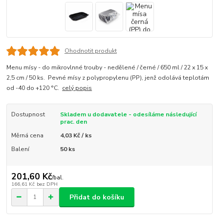
Ohodnotit produkt
Menu mísy - do mikrovlnné trouby - nedělené / černé / 650 ml / 22 x 15 x
2,5 cm / 50 ks. Pevné mísy z polypropylenu (PP), jenž odolává teplotám
od -40 do +120 °C.
celý popis
Dostupnost
Skladem u dodavatele - odesíláme následující
prac. den
Měrná cena
4,03 Kč / ks
Balení
50 ks
201,60 Kč
/
bal.
166,61 Kč
bez DPH
Přidat do košíku