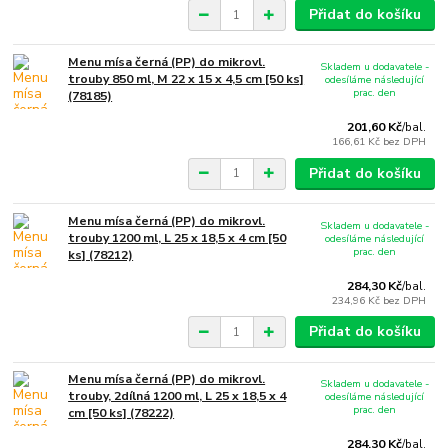
Přidat do košíku
Menu mísa černá (PP) do mikrovl.
Skladem u dodavatele -
trouby 850 ml, M 22 x 15 x 4,5 cm [50 ks]
odesíláme následující
prac. den
(78185)
201,60 Kč
/
bal.
166,61 Kč
bez DPH
Přidat do košíku
Menu mísa černá (PP) do mikrovl.
Skladem u dodavatele -
trouby 1200 ml, L 25 x 18,5 x 4 cm [50
odesíláme následující
prac. den
ks] (78212)
284,30 Kč
/
bal.
234,96 Kč
bez DPH
Přidat do košíku
Menu mísa černá (PP) do mikrovl.
Skladem u dodavatele -
trouby, 2dílná 1200 ml, L 25 x 18,5 x 4
odesíláme následující
prac. den
cm [50 ks] (78222)
284,30 Kč
/
bal.