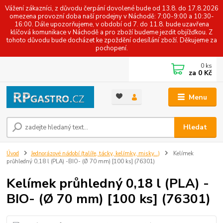
Vážení zákazníci, z důvodu čerpání dovolené bude od 13.8. do 17.8.2026
omezena provozní doba naší prodejny v Náchodě: 7:00-9:00 a 10:30-
16:00. Dále upozorňujeme, v období od 7. do 11.8. bude uzavřena
klíčová komunikace v Náchodě a pro zboží budeme jezdit objížďkou. Z
tohoto důvodu bude docházet ke zpoždění odesílání zboží. Děkujeme za
pochopení.
0
ks
za
0 Kč
Menu
Hledat
Úvod
Jednorázové nádobí (talíře, tácky, kelímky, misky...)
Kelímek
průhledný 0,18 l (PLA) -BIO- (Ø 70 mm) [100 ks] (76301)
Kelímek průhledný 0,18 l (PLA) -
BIO- (Ø 70 mm) [100 ks] (76301)