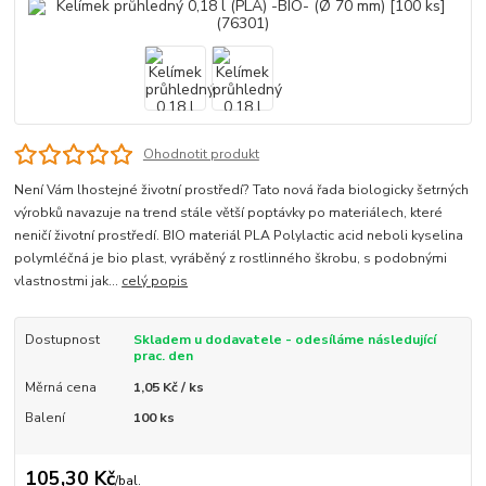
Ohodnotit produkt
Není Vám lhostejné životní prostředí? Tato nová řada biologicky šetrných
výrobků navazuje na trend stále větší poptávky po materiálech, které
neničí životní prostředí. BIO materiál PLA Polylactic acid neboli kyselina
polymléčná je bio plast, vyráběný z rostlinného škrobu, s podobnými
vlastnostmi jak...
celý popis
Dostupnost
Skladem u dodavatele - odesíláme následující
prac. den
Měrná cena
1,05 Kč / ks
Balení
100 ks
105,30 Kč
/
bal.