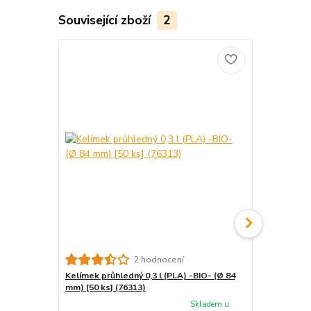
Související zboží
2
Kelímek 100
2 hodnocení
ks] (76310)
Kelímek průhledný 0,3 l (PLA) -BIO- (Ø 84
mm) [50 ks] (76313)
Skladem u