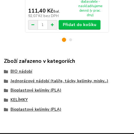
dodavatele -
naskladňujeme
111,40 Kč
57,90 Kč
denně (v prac.
/
bal.
dny)
92,07 Kč
bez DPH
47,85 Kč
bez
Přidat do košíku
Zboží zařazeno v kategoriích
BIO nádobí
Jednorázové nádobí (talíře, tácky, kelímky, misky...)
Bioplastové kelímky (PLA)
KELÍMKY
Bioplastové kelímky (PLA)