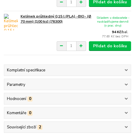
Přidat do košíku
Kelímek průhledný 0,15 l (PLA) -BIO- (Ø
Skladem u dodavatele -
70 mm) [100 ks] (76300)
naskladňujeme denně
(v prac. dny)
94 Kč
/
bal.
77,69 Kč
bez DPH
Přidat do košíku
Kompletní specifikace
Parametry
Hodnocení
0
Komentáře
0
Související zboží
2