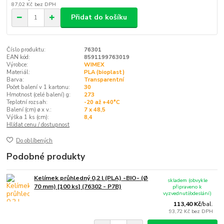
87,02 Kč
bez DPH
Přidat do košíku
Číslo produktu:
76301
EAN kód:
8591199763019
Výrobce:
WIMEX
Materiál:
PLA (bioplast)
Barva:
Transparentní
Počet balení v 1 kartonu:
30
Hmotnost (celé balení) g:
273
Teplotní rozsah:
-20 až +40°C
Balení (cm) ø x v.:
7 x 48,5
Výška 1 ks (cm):
8,4
Hlídat cenu / dostupnost
Do oblíbených
Podobné produkty
Kelímek průhledný 0,2 l (PLA) -BIO- (Ø
skladem (obvykle
70 mm) [100 ks] (76302 - P7B)
připraveno k
vyzvednutí/odeslání)
113,40 Kč
/
bal.
93,72 Kč
bez DPH