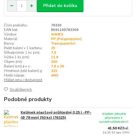
Přidat do košíku
Číslo produktu:
76330
EAN kód:
8591199763309
Výrobce:
WIMEX
Materiál:
PP (Polypropylen)
Barva:
Transparentní
Počet balení v 1 kartonu:
25
Šířka/průměr 1 ks (cm):
7,8
Výška 1 ks (cm):
11,8
Objem (ml):
300
Balení (cm) ø x v.:
7,8 x 36
Hmotnost (celé balení) g:
215
Horké nápoje:
ANO
Hlídat cenu / dostupnost
Do oblíbených
Podobné produkty
Kelímek plastový průhledný 0,25 l -PP-
skladem (obvykle
(Ø 78 mm) [50 ks] (76325)
připraveno k
vyzvednutí/odeslání)
41,50 Kč
/
bal.
34,30 Kč
bez DPH