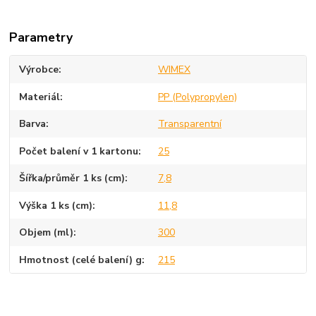
Parametry
Výrobce
WIMEX
Materiál
PP (Polypropylen)
Barva
Transparentní
Počet balení v 1 kartonu
25
Šířka/průměr 1 ks (cm)
7,8
Výška 1 ks (cm)
11,8
Objem (ml)
300
Hmotnost (celé balení) g
215