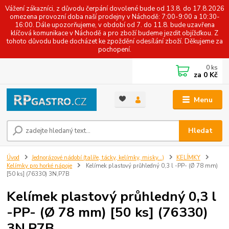
Vážení zákazníci, z důvodu čerpání dovolené bude od 13.8. do 17.8.2026
omezena provozní doba naší prodejny v Náchodě: 7:00-9:00 a 10:30-
16:00. Dále upozorňujeme, v období od 7. do 11.8. bude uzavřena
klíčová komunikace v Náchodě a pro zboží budeme jezdit objížďkou. Z
tohoto důvodu bude docházet ke zpoždění odesílání zboží. Děkujeme za
pochopení.
0
ks
za
0 Kč
Menu
Hledat
Úvod
Jednorázové nádobí (talíře, tácky, kelímky, misky...)
KELÍMKY
Kelímky pro horké nápoje
Kelímek plastový průhledný 0,3 l -PP- (Ø 78 mm)
[50 ks] (76330) 3N,P7B
Kelímek plastový průhledný 0,3 l
-PP- (Ø 78 mm) [50 ks] (76330)
3N,P7B