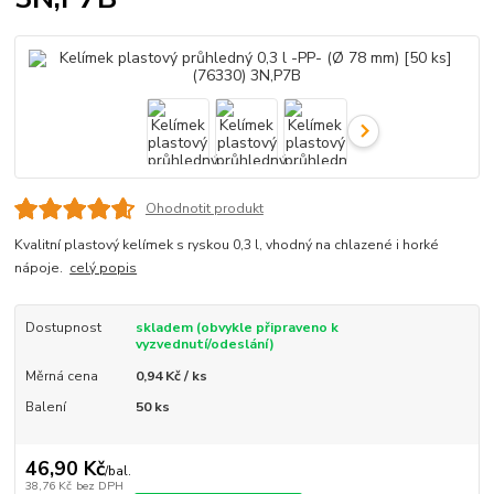
Ohodnotit produkt
Kvalitní plastový kelímek s ryskou 0,3 l, vhodný na chlazené i horké
nápoje.
celý popis
Dostupnost
skladem (obvykle připraveno k
vyzvednutí/odeslání)
Měrná cena
0,94 Kč / ks
Balení
50 ks
46,90 Kč
/
bal.
38,76 Kč
bez DPH