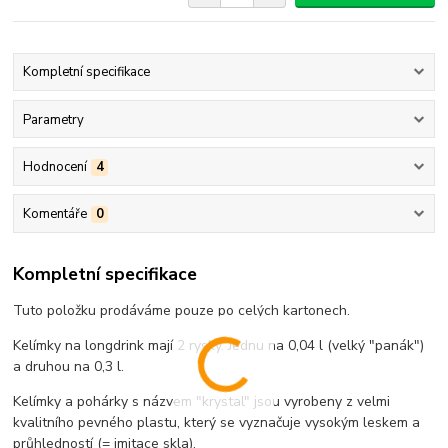
Kompletní specifikace
Parametry
Hodnocení
4
Komentáře
0
Kompletní specifikace
Tuto položku prodáváme pouze po celých kartonech.
Kelímky na longdrink mají 2 rysky. Jednu na 0,04 l (velký "panák")
a druhou na 0,3 l.
Kelímky a pohárky s názvem "krystal" jsou vyrobeny z velmi
kvalitního pevného plastu, který se vyznačuje vysokým leskem a
průhledností (= imitace skla).