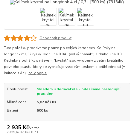
Ohodnotit produkt
Tuto položku prodáváme pouze po celých kartonech. Kelímky na
longdrink mají 2 rysky. Jednu na 0,04 l (velký "panák") a druhou na 0,3 l.
Kelímky a pohárky s názvem "krystal" jsou vyrobeny z velmi kvalitního
pevného plastu, který se vyznačuje vysokým leskem a průhledností (=
imitace skla).
celý popis
Dostupnost
Skladem u dodavatele - odesíláme následující
prac. den
Měrná cena
5,87 Kč / ks
Balení
500 ks
2 935 Kč
/
karton
2 425,62 Kč
bez DPH