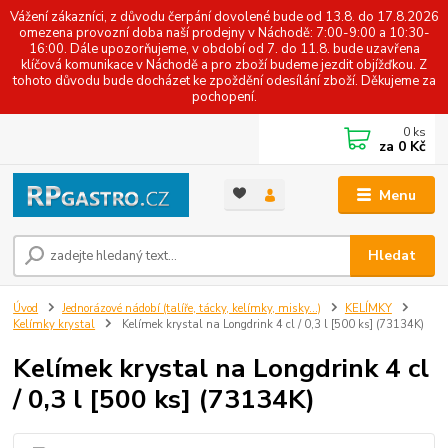
Vážení zákazníci, z důvodu čerpání dovolené bude od 13.8. do 17.8.2026
omezena provozní doba naší prodejny v Náchodě: 7:00-9:00 a 10:30-
16:00. Dále upozorňujeme, v období od 7. do 11.8. bude uzavřena
klíčová komunikace v Náchodě a pro zboží budeme jezdit objížďkou. Z
tohoto důvodu bude docházet ke zpoždění odesílání zboží. Děkujeme za
pochopení.
0
ks
za
0 Kč
Menu
Hledat
Úvod
Jednorázové nádobí (talíře, tácky, kelímky, misky...)
KELÍMKY
Kelímky krystal
Kelímek krystal na Longdrink 4 cl / 0,3 l [500 ks] (73134K)
Kelímek krystal na Longdrink 4 cl
/ 0,3 l [500 ks] (73134K)