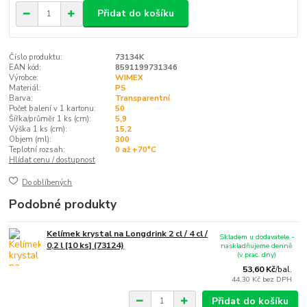
Přidat do košíku
Číslo produktu:
73134K
EAN kód:
8591199731346
Výrobce:
WIMEX
Materiál:
PS
Barva:
Transparentní
Počet balení v 1 kartonu:
50
Šířka/průměr 1 ks (cm):
5,9
Výška 1 ks (cm):
15,2
Objem (ml):
300
Teplotní rozsah:
0 až +70°C
Hlídat cenu / dostupnost
Do oblíbených
Podobné produkty
Kelímek krystal na Longdrink 2 cl / 4 cl /
Skladem u dodavatele -
0,2 l [10 ks] (73124)
naskladňujeme denně
(v prac. dny)
53,60 Kč
/
bal.
44,30 Kč
bez DPH
Přidat do košíku