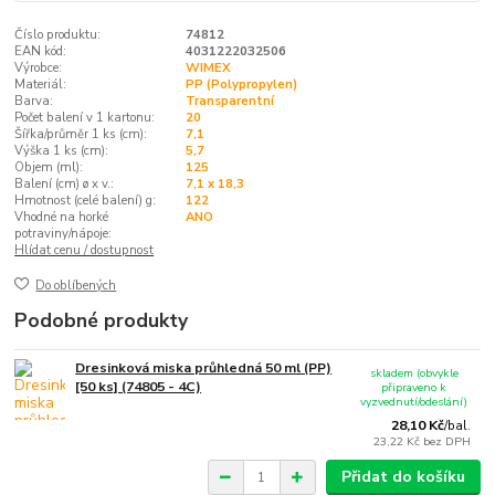
Číslo produktu:
74812
EAN kód:
4031222032506
Výrobce:
WIMEX
Materiál:
PP (Polypropylen)
Barva:
Transparentní
Počet balení v 1 kartonu:
20
Šířka/průměr 1 ks (cm):
7,1
Výška 1 ks (cm):
5,7
Objem (ml):
125
Balení (cm) ø x v.:
7,1 x 18,3
Hmotnost (celé balení) g:
122
Vhodné na horké
ANO
potraviny/nápoje:
Hlídat cenu / dostupnost
Do oblíbených
Podobné produkty
Dresinková miska průhledná 50 ml (PP)
skladem (obvykle
[50 ks] (74805 - 4C)
připraveno k
vyzvednutí/odeslání)
28,10 Kč
/
bal.
23,22 Kč
bez DPH
Přidat do košíku