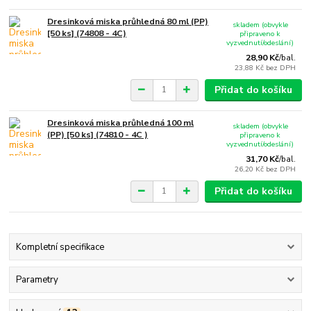
Dresinková miska průhledná 80 ml (PP)
skladem (obvykle
[50 ks] (74808 - 4C)
připraveno k
vyzvednutí/odeslání)
28,90 Kč
/
bal.
23,88 Kč
bez DPH
Přidat do košíku
Dresinková miska průhledná 100 ml
skladem (obvykle
(PP) [50 ks] (74810 - 4C )
připraveno k
vyzvednutí/odeslání)
31,70 Kč
/
bal.
26,20 Kč
bez DPH
Přidat do košíku
Kompletní specifikace
Parametry