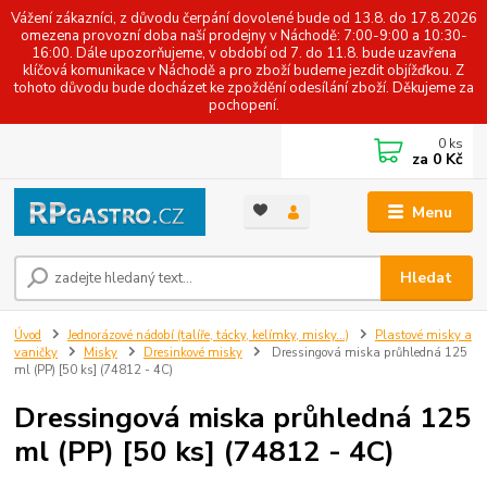
Vážení zákazníci, z důvodu čerpání dovolené bude od 13.8. do 17.8.2026
omezena provozní doba naší prodejny v Náchodě: 7:00-9:00 a 10:30-
16:00. Dále upozorňujeme, v období od 7. do 11.8. bude uzavřena
klíčová komunikace v Náchodě a pro zboží budeme jezdit objížďkou. Z
tohoto důvodu bude docházet ke zpoždění odesílání zboží. Děkujeme za
pochopení.
0
ks
za
0 Kč
Menu
Hledat
Úvod
Jednorázové nádobí (talíře, tácky, kelímky, misky...)
Plastové misky a
vaničky
Misky
Dresinkové misky
Dressingová miska průhledná 125
ml (PP) [50 ks] (74812 - 4C)
Dressingová miska průhledná 125
ml (PP) [50 ks] (74812 - 4C)