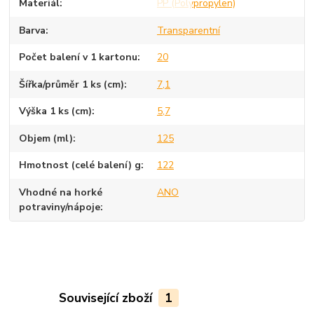
Materiál
PP (Polypropylen)
Barva
Transparentní
Počet balení v 1 kartonu
20
Šířka/průměr 1 ks (cm)
7,1
Výška 1 ks (cm)
5,7
Objem (ml)
125
Hmotnost (celé balení) g
122
Vhodné na horké
ANO
potraviny/nápoje
Související zboží
1