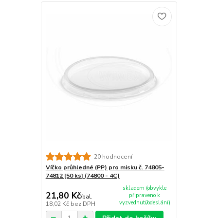
20 hodnocení
Víčko průhledné (PP) pro misku č. 74805-
74812 [50 ks] (74800 - 4C)
skladem (obvykle
21,80 Kč
připraveno k
/
bal.
vyzvednutí/odeslání)
18,02 Kč
bez DPH