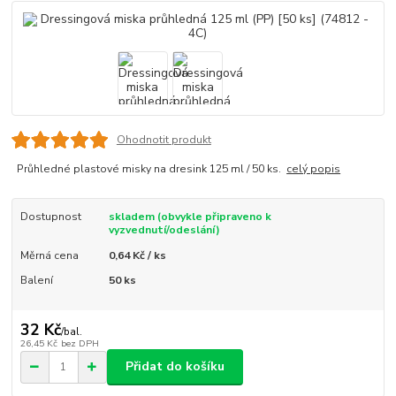
Ohodnotit produkt
Průhledné plastové misky na dresink 125 ml / 50 ks.
celý popis
Dostupnost
skladem (obvykle připraveno k
vyzvednutí/odeslání)
Měrná cena
0,64 Kč / ks
Balení
50 ks
32 Kč
/
bal.
26,45 Kč
bez DPH
Přidat do košíku