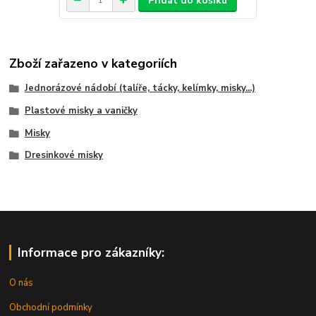
Přidat do košíku
Zboží zařazeno v kategoriích
Jednorázové nádobí (talíře, tácky, kelímky, misky...)
Plastové misky a vaničky
Misky
Dresinkové misky
Informace pro zákazníky:
O nás
Obchodní podmínky