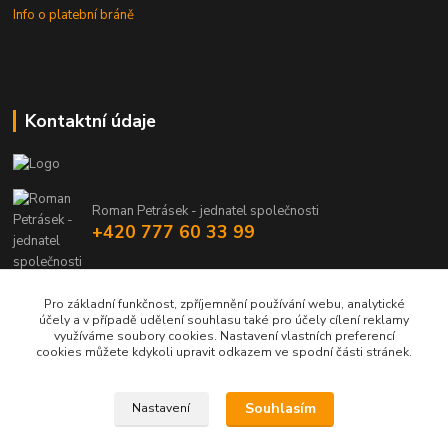
Info o platební bráně
Kontaktní údaje
Roman Petrásek - jednatel společnosti
+420 777 60 33 99
info@rpgastro.cz
Pro základní funkčnost, zpříjemnění používání webu, analytické
účely a v případě udělení souhlasu také pro účely cílení reklamy
využíváme soubory cookies. Nastavení vlastních preferencí
cookies můžete kdykoli upravit odkazem ve spodní části stránek.
Souhlasím
Nastavení
Upravit sběr cookies.