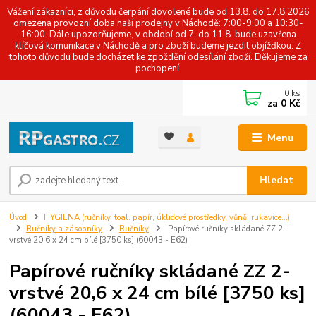
Vážení zákazníci, z důvodu čerpání dovolené bude od 13.8. do 17.8.2026
omezena provozní doba naší prodejny v Náchodě: 7:00-9:00 a 10:30-
16:00. Dále upozorňujeme, v období od 7. do 11.8. bude uzavřena
klíčová komunikace v Náchodě a pro zboží budeme jezdit objížďkou. Z
tohoto důvodu bude docházet ke zpoždění odesílání zboží. Děkujeme za
pochopení.
0
ks
za
0 Kč
Menu
Hledat
Úvod
HYGIENA (ručníky, toal. papír, úklidové prostředky, vůně, rukavice...)
Ručníky a zásobníky
Ručníky
Papírové ručníky skládané ZZ 2-
vrstvé 20,6 x 24 cm bílé [3750 ks] (60043 - E62)
Papírové ručníky skládané ZZ 2-
vrstvé 20,6 x 24 cm bílé [3750 ks]
(60043 - E62)