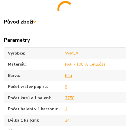
Původ zboží
Parametry
Výrobce
WIMEX
Materiál
PAP - 100 % Celulóza
Barva
Bílá
Počet vrstev papíru
2
Počet kusů v 1 balení
3750
Počet balení v 1 kartonu
1
Délka 1 ks (cm)
24