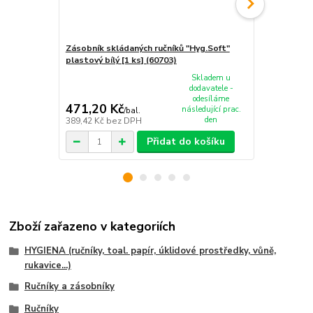
Zásobník skládaných ručníků "Hyg.Soft"
Zásobník skl
plastový bílý [1 ks] (60703)
MAXI plastov
Skladem u
dodavatele -
odesíláme
471,20 Kč
516,60 K
následující prac.
/
bal.
den
389,42 Kč
bez DPH
426,94 Kč
be
Přidat do košíku
Zboží zařazeno v kategoriích
HYGIENA (ručníky, toal. papír, úklidové prostředky, vůně,
rukavice...)
Ručníky a zásobníky
Ručníky