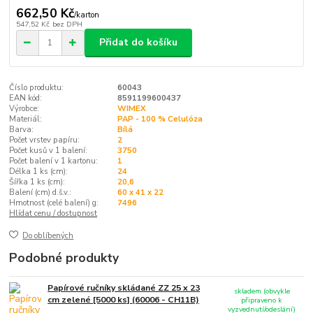
662,50 Kč
/
karton
547,52 Kč
bez DPH
Přidat do košíku
Číslo produktu:
60043
EAN kód:
8591199600437
Výrobce:
WIMEX
Materiál:
PAP - 100 % Celulóza
Barva:
Bílá
Počet vrstev papíru:
2
Počet kusů v 1 balení:
3750
Počet balení v 1 kartonu:
1
Délka 1 ks (cm):
24
Šířka 1 ks (cm):
20,6
Balení (cm) d.š.v.:
60 x 41 x 22
Hmotnost (celé balení) g:
7496
Hlídat cenu / dostupnost
Do oblíbených
Podobné produkty
Papírové ručníky skládané ZZ 25 x 23
skladem (obvykle
cm zelené [5000 ks] (60006 - CH11B)
připraveno k
vyzvednutí/odeslání)