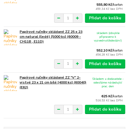
555,80 Kč
/
karton
459,34 Kč
bez DPH
Přidat do košíku
Papírové ručníky skládané ZZ 25 x 23
skladem (obvykle
cm natural (šedé) [5000 ks] (60009 -
připraveno k
vyzvednutí/odeslání)
CH11B , E11D)
552,10 Kč
/
karton
456,28 Kč
bez DPH
Přidat do košíku
Papírové ručníky skládané ZZ "V" 2-
Skladem u dodavatele -
vrstvé 23 x 21 cm bílé [4000 ks] (60040)
odesíláme následující
prac. den
(E62)
625 Kč
/
karton
516,53 Kč
bez DPH
Přidat do košíku