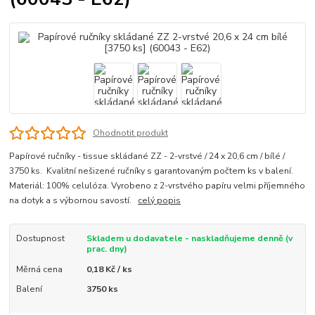
Ohodnotit produkt
Papírové ručníky - tissue skládané ZZ - 2-vrstvé / 24 x 20,6 cm / bílé /
3750 ks. Kvalitní nešizené ručníky s garantovaným počtem ks v balení.
Materiál: 100% celulóza. Vyrobeno z 2-vrstvého papíru velmi příjemného
na dotyk a s výbornou savostí.
celý popis
Dostupnost
Skladem u dodavatele - naskladňujeme denně (v
prac. dny)
Měrná cena
0,18 Kč / ks
Balení
3750 ks