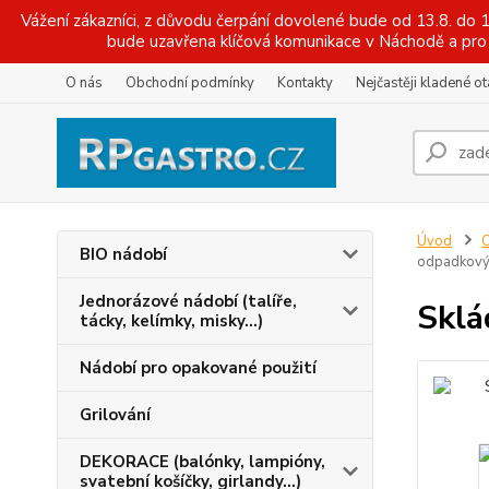
Vážení zákazníci, z důvodu čerpání dovolené bude od 13.8. do
bude uzavřena klíčová komunikace v Náchodě a pro 
O nás
Obchodní podmínky
Kontakty
Nejčastěji kladené o
Úvod
O
BIO nádobí
odpadkový k
Jednorázové nádobí (talíře,
Sklá
tácky, kelímky, misky...)
Nádobí pro opakované použití
Grilování
DEKORACE (balónky, lampióny,
svatební košíčky, girlandy...)