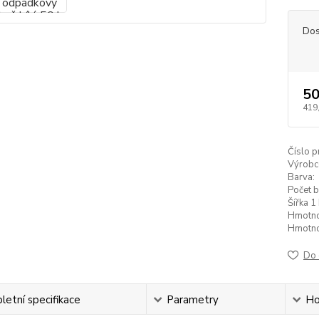
Dos
50
419
Číslo p
Výrobc
Barva:
Počet b
Šířka 1 
Hmotnos
Hmotnos
Do 
etní specifikace
Parametry
Ho