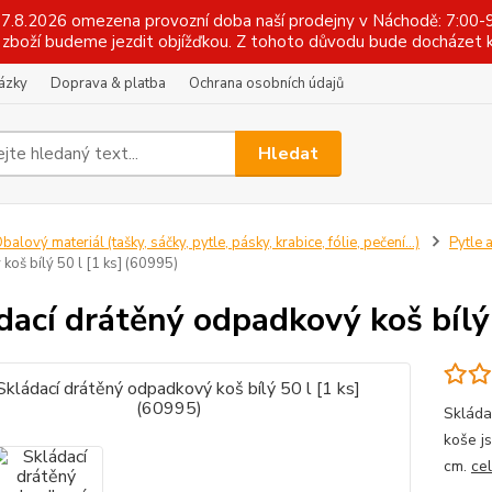
 17.8.2026 omezena provozní doba naší prodejny v Náchodě: 7:00-9
zboží budeme jezdit objížďkou. Z tohoto důvodu bude docházet k
tázky
Doprava & platba
Ochrana osobních údajů
Hledat
balový materiál (tašky, sáčky, pytle, pásky, krabice, fólie, pečení...)
Pytle 
oš bílý 50 l [1 ks] (60995)
dací drátěný odpadkový koš bílý 
Skládac
koše j
cm.
ce