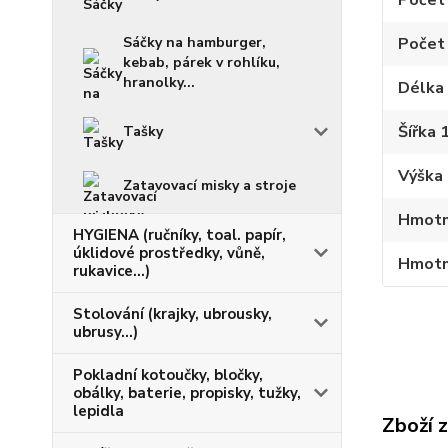
Počet 
Počet 
Sáčky na hamburger,
kebab, párek v rohlíku,
hranolky...
Délka 
Šířka 
Tašky
Výška 
Zatavovací misky a stroje
Hmotn
HYGIENA (ručníky, toal. papír,
úklidové prostředky, vůně,
Hmotno
rukavice...)
Stolování (krajky, ubrousky,
ubrusy...)
Pokladní kotoučky, bločky,
obálky, baterie, propisky, tužky,
lepidla
Zboží 