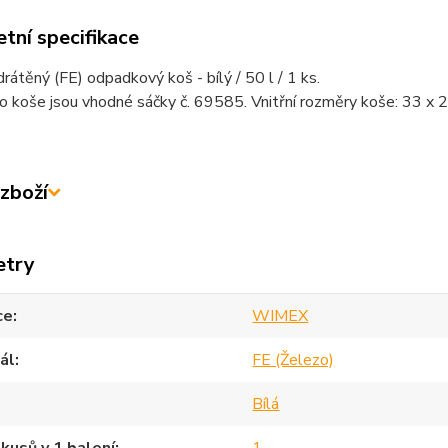
tní specifikace
drátěný (FE) odpadkový koš - bílý / 50 l / 1 ks.
 koše jsou vhodné sáčky č. 69585. Vnitřní rozměry koše: 33 x 2
zboží
etry
ce
WIMEX
ál
FE (Železo)
Bílá