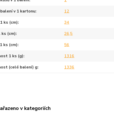
kusů v 1 balení
1
balení v 1 kartonu
12
1 ks (cm)
34
1 ks (cm)
26,5
1 ks (cm)
56
ost 1 ks (g)
1316
st (celé balení) g
1336
zařazeno v kategoriích