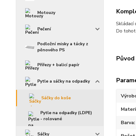
Komple
Motouzy
Skládací 
Pečení
Do tohoto
Podložní misky a tácky z
pěnového PS
Původ 
Přířezy + balicí papír
Param
Pytle a sáčky na odpadky
Výrob
Sáčky do koše
Materi
Pytle na odpadky (LDPE)
- rolované
Barva
Sáčky