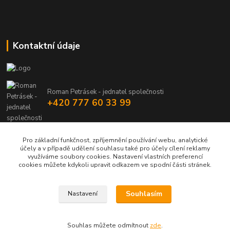
Kontaktní údaje
Roman Petrásek - jednatel společnosti
+420 777 60 33 99
info@rpgastro.cz
Pro základní funkčnost, zpříjemnění používání webu, analytické
účely a v případě udělení souhlasu také pro účely cílení reklamy
využíváme soubory cookies. Nastavení vlastních preferencí
cookies můžete kdykoli upravit odkazem ve spodní části stránek.
Souhlasím
Nastavení
Upravit sběr cookies.
Souhlas můžete odmítnout
zde
.