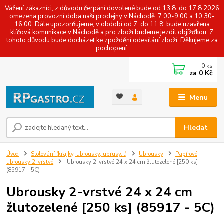
Vážení zákazníci, z důvodu čerpání dovolené bude od 13.8. do 17.8.2026
omezena provozní doba naší prodejny v Náchodě: 7:00-9:00 a 10:30-
16:00. Dále upozorňujeme, v období od 7. do 11.8. bude uzavřena
klíčová komunikace v Náchodě a pro zboží budeme jezdit objížďkou. Z
tohoto důvodu bude docházet ke zpoždění odesílání zboží. Děkujeme za
pochopení.
0
ks
za
0 Kč
Menu
Hledat
Úvod
Stolování (krajky, ubrousky, ubrusy...)
Ubrousky
Papírové
ubrousky 2-vrstvé
Ubrousky 2-vrstvé 24 x 24 cm žlutozelené [250 ks]
(85917 - 5C)
Ubrousky 2-vrstvé 24 x 24 cm
žlutozelené [250 ks] (85917 - 5C)