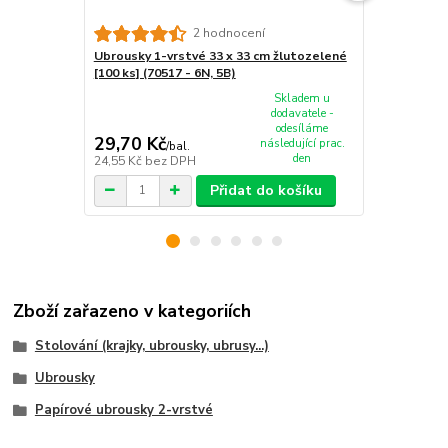
2 hodnocení
Ubrousky 1-vrstvé 33 x 33 cm žlutozelené
Ubrousky 2-
[100 ks] (70517 - 6N, 5B)
[50 ks] (865
Skladem u
dodavatele -
odesíláme
29,70 Kč
34,70 Kč
následující prac.
/
bal.
den
24,55 Kč
bez DPH
28,68 Kč
bez
Přidat do košíku
Zboží zařazeno v kategoriích
Stolování (krajky, ubrousky, ubrusy...)
Ubrousky
Papírové ubrousky 2-vrstvé