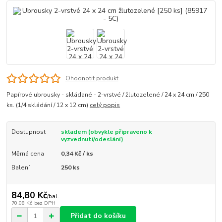
Ohodnotit produkt
Papírové ubrousky - skládané - 2-vrstvé / žlutozelené / 24 x 24 cm / 250
ks. (1/4 skládání / 12 x 12 cm)
celý popis
Dostupnost
skladem (obvykle připraveno k
vyzvednutí/odeslání)
Měrná cena
0,34 Kč / ks
Balení
250 ks
84,80 Kč
/
bal.
70,08 Kč
bez DPH
Přidat do košíku