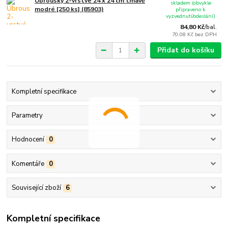
Ubrousky 2-vrstvé 24 x 24 cm tmavě
skladem (obvykle
modré [250 ks] (85903)
připraveno k
vyzvednutí/odeslání)
84,80 Kč
/
bal.
70,08 Kč
bez DPH
Přidat do košíku
Kompletní specifikace
Parametry
Hodnocení
0
Komentáře
0
Související zboží
6
Kompletní specifikace