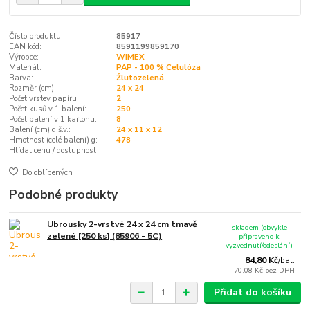
Číslo produktu:
85917
EAN kód:
8591199859170
Výrobce:
WIMEX
Materiál:
PAP - 100 % Celulóza
Barva:
Žlutozelená
Rozměr (cm):
24 x 24
Počet vrstev papíru:
2
Počet kusů v 1 balení:
250
Počet balení v 1 kartonu:
8
Balení (cm) d.š.v.:
24 x 11 x 12
Hmotnost (celé balení) g:
478
Hlídat cenu / dostupnost
Do oblíbených
Podobné produkty
Ubrousky 2-vrstvé 24 x 24 cm tmavě
skladem (obvykle
zelené [250 ks] (85906 - 5C)
připraveno k
vyzvednutí/odeslání)
84,80 Kč
/
bal.
70,08 Kč
bez DPH
Přidat do košíku