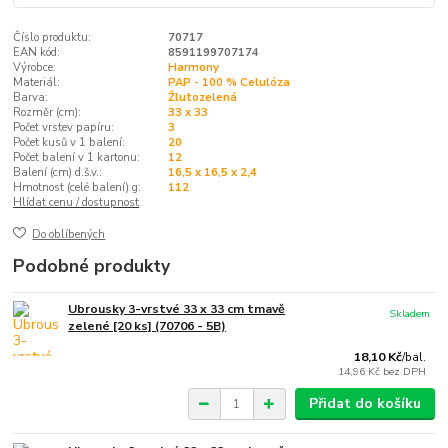
Číslo produktu:
70717
EAN kód:
8591199707174
Výrobce:
Harmony
Materiál:
PAP - 100 % Celulóza
Barva:
Žlutozelená
Rozměr (cm):
33 x 33
Počet vrstev papíru:
3
Počet kusů v 1 balení:
20
Počet balení v 1 kartonu:
12
Balení (cm) d.š.v.:
16,5 x 16,5 x 2,4
Hmotnost (celé balení) g:
112
Hlídat cenu / dostupnost
Do oblíbených
Podobné produkty
Ubrousky 3-vrstvé 33 x 33 cm tmavě
Skladem
zelené [20 ks] (70706 - 5B)
18,10 Kč
/
bal.
14,96 Kč
bez DPH
Přidat do košíku