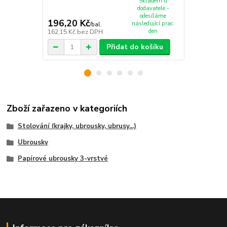
Skladem u
dodavatele -
odesíláme
196,20 Kč
285,10 K
následující prac.
/
bal.
den
162,15 Kč
bez DPH
235,62 Kč
be
Přidat do košíku
Zboží zařazeno v kategoriích
Stolování (krajky, ubrousky, ubrusy...)
Ubrousky
Papírové ubrousky 3-vrstvé