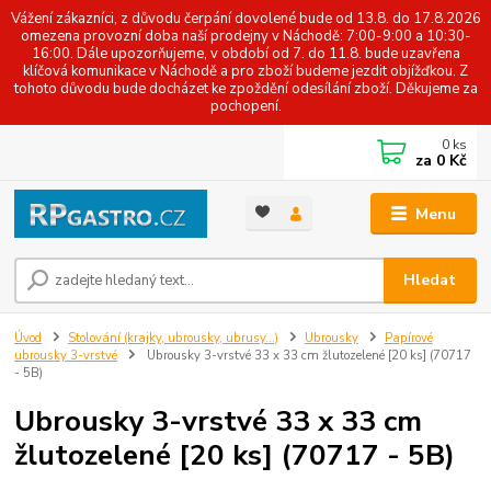
Vážení zákazníci, z důvodu čerpání dovolené bude od 13.8. do 17.8.2026
omezena provozní doba naší prodejny v Náchodě: 7:00-9:00 a 10:30-
16:00. Dále upozorňujeme, v období od 7. do 11.8. bude uzavřena
klíčová komunikace v Náchodě a pro zboží budeme jezdit objížďkou. Z
tohoto důvodu bude docházet ke zpoždění odesílání zboží. Děkujeme za
pochopení.
0
ks
za
0 Kč
Menu
Hledat
Úvod
Stolování (krajky, ubrousky, ubrusy...)
Ubrousky
Papírové
ubrousky 3-vrstvé
Ubrousky 3-vrstvé 33 x 33 cm žlutozelené [20 ks] (70717
- 5B)
Ubrousky 3-vrstvé 33 x 33 cm
žlutozelené [20 ks] (70717 - 5B)