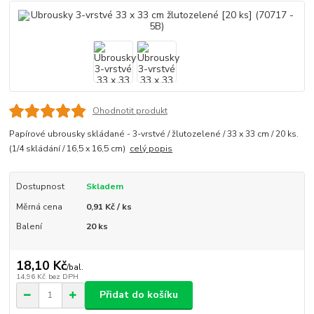
Ohodnotit produkt
Papírové ubrousky skládané - 3-vrstvé / žlutozelené / 33 x 33 cm / 20 ks.
(1/4 skládání / 16,5 x 16,5 cm)
celý popis
Dostupnost
Skladem
Měrná cena
0,91 Kč / ks
Balení
20 ks
18,10 Kč
/
bal.
14,96 Kč
bez DPH
Přidat do košíku