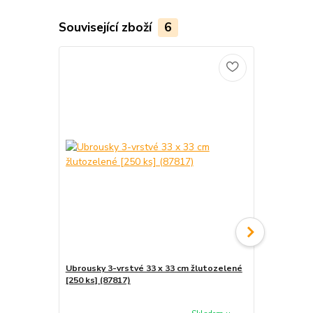
Související zboží
6
Ubrousky 3-vrstvé 33 x 33 cm žlutozelené
Ubrousky 3-
[250 ks] (87817)
[250 ks] (88