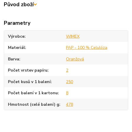
Původ zboží
Parametry
Výrobce
WIMEX
Materiál
PAP - 100 % Celulóza
Barva
Oranžová
Počet vrstev papíru
2
Počet kusů v 1 balení
250
Počet balení v 1 kartonu
8
Hmotnost (celé balení) g
478