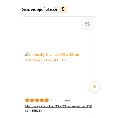
Související zboží
5
1 hodnocení
Ubrousky 2-vrstvé 33 x 33 cm oranžové [50
Ubrousky 2-
ks] (86515)
[250 ks] (86