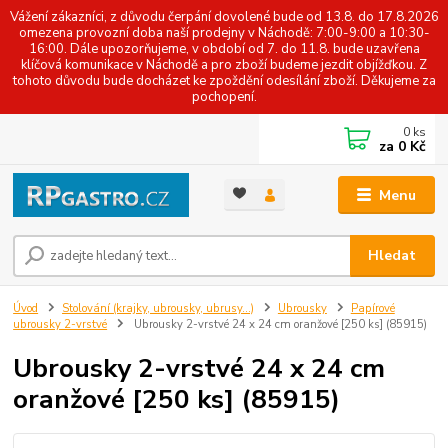
Vážení zákazníci, z důvodu čerpání dovolené bude od 13.8. do 17.8.2026
omezena provozní doba naší prodejny v Náchodě: 7:00-9:00 a 10:30-
16:00. Dále upozorňujeme, v období od 7. do 11.8. bude uzavřena
klíčová komunikace v Náchodě a pro zboží budeme jezdit objížďkou. Z
tohoto důvodu bude docházet ke zpoždění odesílání zboží. Děkujeme za
pochopení.
0
ks
za
0 Kč
Menu
Hledat
Úvod
Stolování (krajky, ubrousky, ubrusy...)
Ubrousky
Papírové
ubrousky 2-vrstvé
Ubrousky 2-vrstvé 24 x 24 cm oranžové [250 ks] (85915)
Ubrousky 2-vrstvé 24 x 24 cm
oranžové [250 ks] (85915)