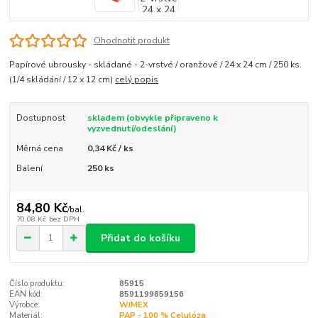
Ohodnotit produkt
Papírové ubrousky - skládané - 2-vrstvé / oranžové / 24 x 24 cm / 250 ks.
(1/4 skládání / 12 x 12 cm)
celý popis
Dostupnost
skladem (obvykle připraveno k
vyzvednutí/odeslání)
Měrná cena
0,34 Kč / ks
Balení
250 ks
84,80 Kč
/
bal.
70,08 Kč
bez DPH
Přidat do košíku
Číslo produktu:
85915
EAN kód:
8591199859156
Výrobce:
WIMEX
Materiál:
PAP - 100 % Celulóza