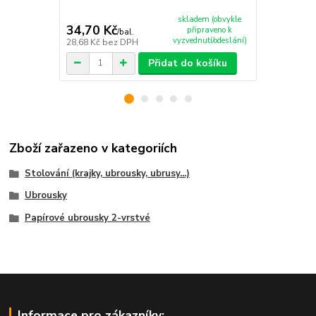
skladem (obvykle
34,70 Kč
132,20 K
připraveno k
/
bal.
vyzvednutí/odeslání)
28,68 Kč
bez DPH
109,26 Kč
be
Přidat do košíku
Zboží zařazeno v kategoriích
Stolování (krajky, ubrousky, ubrusy...)
Ubrousky
Papírové ubrousky 2-vrstvé
Informace pro zákazníky: