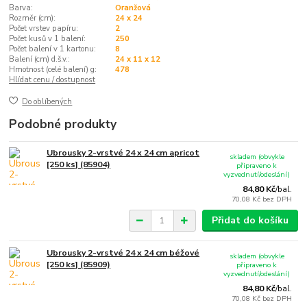
Barva:
Oranžová
Rozměr (cm):
24 x 24
Počet vrstev papíru:
2
Počet kusů v 1 balení:
250
Počet balení v 1 kartonu:
8
Balení (cm) d.š.v.:
24 x 11 x 12
Hmotnost (celé balení) g:
478
Hlídat cenu / dostupnost
Do oblíbených
Podobné produkty
Ubrousky 2-vrstvé 24 x 24 cm apricot
skladem (obvykle
[250 ks] (85904)
připraveno k
vyzvednutí/odeslání)
84,80 Kč
/
bal.
70,08 Kč
bez DPH
Přidat do košíku
Ubrousky 2-vrstvé 24 x 24 cm béžové
skladem (obvykle
[250 ks] (85909)
připraveno k
vyzvednutí/odeslání)
84,80 Kč
/
bal.
70,08 Kč
bez DPH