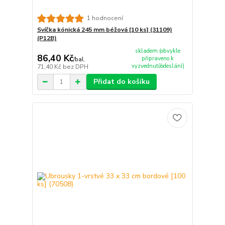
1 hodnocení
Svíčka kónická 245 mm béžová [10 ks] (31109)
(P12B)
skladem (obvykle
86,40 Kč
připraveno k
/
bal.
vyzvednutí/odeslání)
71,40 Kč
bez DPH
Přidat do košíku