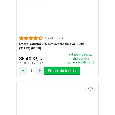
4 hodnocení
Svíčka kónická 245 mm světle fialová [10 ks]
(31112) (P12B)
skladem (obvykle
86,40 Kč
připraveno k
/
bal.
vyzvednutí/odeslání)
71,40 Kč
bez DPH
Přidat do košíku