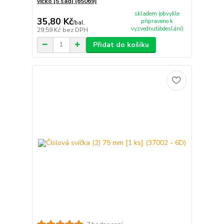
víčko [5 sad] (65069)
skladem (obvykle
35,80 Kč
připraveno k
/
bal.
vyzvednutí/odeslání)
29,59 Kč
bez DPH
Přidat do košíku