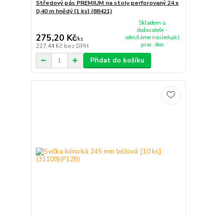
Středový pás PREMIUM na stoly perforovaný 24 x
0,40 m hnědý [1 ks] (88421)
Skladem u
dodavatele -
275,20 Kč
odesíláme následující
/
ks
prac. den
227,44 Kč
bez DPH
Přidat do košíku