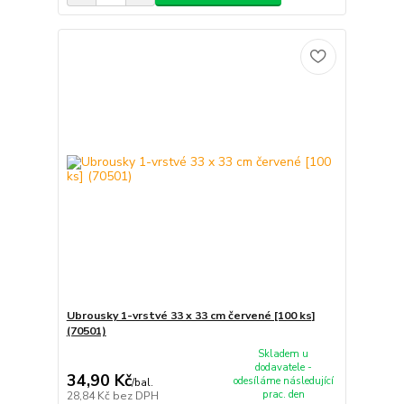
Ubrousky 1-vrstvé 33 x 33 cm červené [100 ks]
(70501)
Skladem u
dodavatele -
34,90 Kč
odesíláme následující
/
bal.
prac. den
28,84 Kč
bez DPH