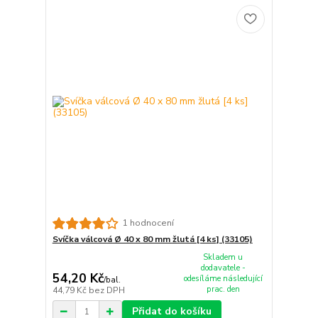
1 hodnocení
Svíčka válcová Ø 40 x 80 mm žlutá [4 ks] (33105)
Skladem u
dodavatele -
54,20 Kč
odesíláme následující
/
bal.
prac. den
44,79 Kč
bez DPH
Přidat do košíku