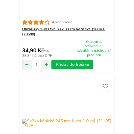
4 hodnocení
Ubrousky 1-vrstvé 33 x 33 cm bordové [100 ks]
(70508)
Skladem u
dodavatele -
34,90 Kč
odesíláme následující
/
bal.
prac. den
28,84 Kč
bez DPH
Přidat do košíku