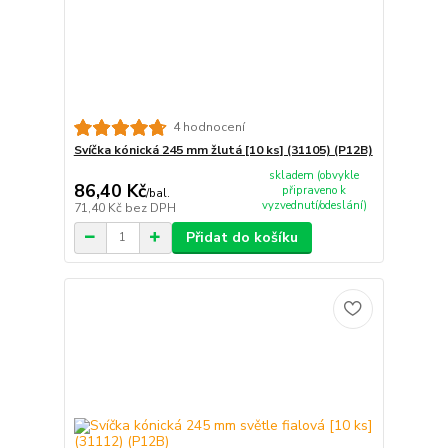
4 hodnocení
Svíčka kónická 245 mm žlutá [10 ks] (31105) (P12B)
skladem (obvykle
86,40 Kč
připraveno k
/
bal.
vyzvednutí/odeslání)
71,40 Kč
bez DPH
Přidat do košíku