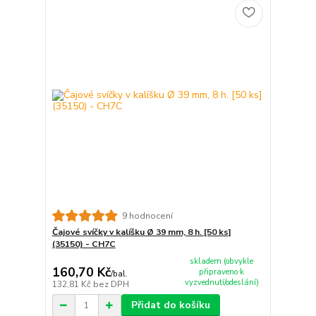
9 hodnocení
Čajové svíčky v kalíšku Ø 39 mm, 8 h. [50 ks]
(35150) - CH7C
skladem (obvykle
160,70 Kč
připraveno k
/
bal.
vyzvednutí/odeslání)
132,81 Kč
bez DPH
Přidat do košíku