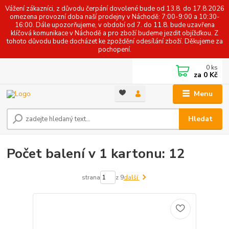
Vážení zákazníci, z důvodu čerpání dovolené bude od 13.8. do 17.8.2026
omezena provozní doba naší prodejny v Náchodě: 7:00-9:00 a 10:30-
16:00. Dále upozorňujeme, v období od 7. do 11.8. bude uzavřena
klíčová komunikace v Náchodě a pro zboží budeme jezdit objížďkou. Z
tohoto důvodu bude docházet ke zpoždění odesílání zboží. Děkujeme za
pochopení.
0
ks
za
0 Kč
Menu
Hledat
Počet balení v 1 kartonu: 12
strana
z 9
další