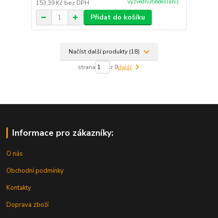
vyzvednutí/odeslání)
153,39 Kč
bez DPH
Přidat do košíku
Načíst další produkty (18)
strana
z 9
další
Informace pro zákazníky:
O nás
Obchodní podmínky
Kontakty
Doprava zboží