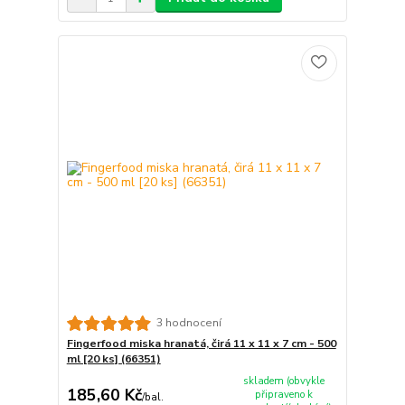
3 hodnocení
Fingerfood miska hranatá, čirá 11 x 11 x 7 cm - 500
ml [20 ks] (66351)
skladem (obvykle
185,60 Kč
připraveno k
/
bal.