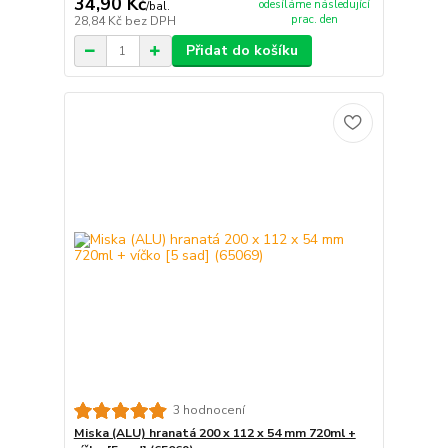
34,90 Kč
odesíláme následující
/
bal.
prac. den
28,84 Kč
bez DPH
Přidat do košíku
3 hodnocení
Miska (ALU) hranatá 200 x 112 x 54 mm 720ml +