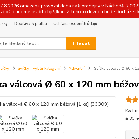
 17.8.2026 omezena provozní doba naší prodejny v Náchodě: 7:00-9
zboží budeme jezdit objížďkou. Z tohoto důvodu bude docházet k
tázky
Doprava & platba
Ochrana osobních údajů
Hledat
víčky
Svíčky - výběr kategorií
Adventní
Svíčka válcová Ø 60 x 1
ka válcová Ø 60 x 120 mm béžov
Kvalitn
± 30 h