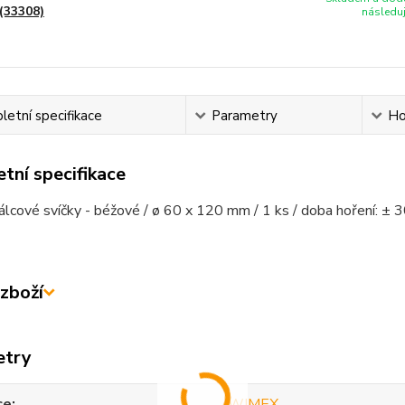
(33308)
následuj
etní specifikace
Parametry
Ho
tní specifikace
válcové svíčky - béžové / ø 60 x 120 mm / 1 ks / doba hoření: ± 
zboží
etry
ce
WIMEX