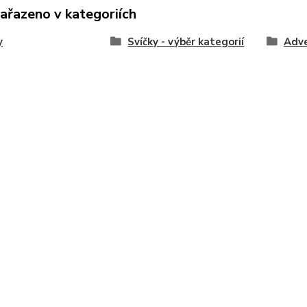
zařazeno v kategoriích
y
Svíčky - výběr kategorií
Adve