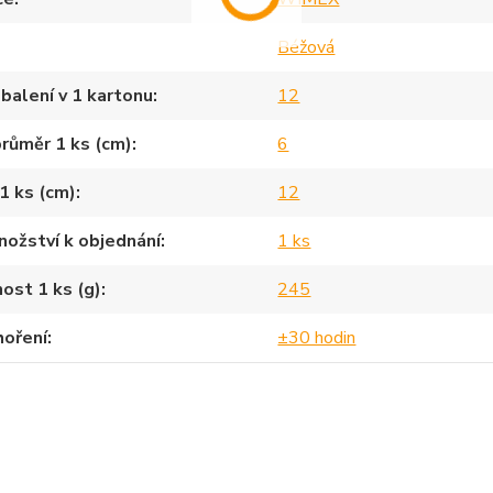
Béžová
balení v 1 kartonu
12
průměr 1 ks (cm)
6
1 ks (cm)
12
nožství k objednání
1 ks
ost 1 ks (g)
245
hoření
±30 hodin