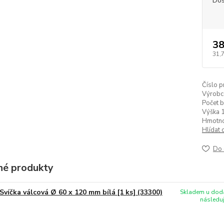
Dos
38
31,
Číslo p
Výrobc
Počet b
Výška 1
Hmotnos
Hlídat 
Do 
é produkty
Svíčka válcová Ø 60 x 120 mm bílá [1 ks] (33300)
Skladem u doda
následuj