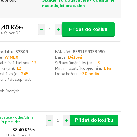
tupnost
Skladem u dodavatele - odesíláme
následující prac. den
,40 Kč
/
ks
Přidat do košíku
74 Kč
bez DPH
roduktu:
33309
EAN kód:
8591199333090
e:
WIMEX
Barva:
Béžová
alení v 1 kartonu:
12
Šířka/průměr 1 ks (cm):
6
 ks (cm):
12
Min. množství k objednání:
1 ks
t 1 ks (g):
245
Doba hoření:
±30 hodin
cenu / dostupnost
oblíbených
vatele - odesíláme
Přidat do košíku
ící prac. den
38,40 Kč
/
ks
31,74 Kč
bez DPH