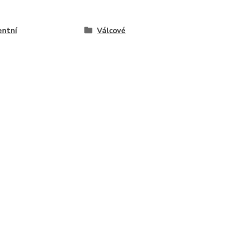
ntní
Válcové