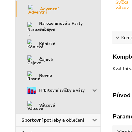
Adventní
Narozeninové a Party
svíčky
Kompl
Kónické
Komple
Čajové
Kvalitní 
Rovné
Hřbitovní svíčky a vázy
Původ 
Válcové
Param
Sportovní potřeby a oblečení
Výrob