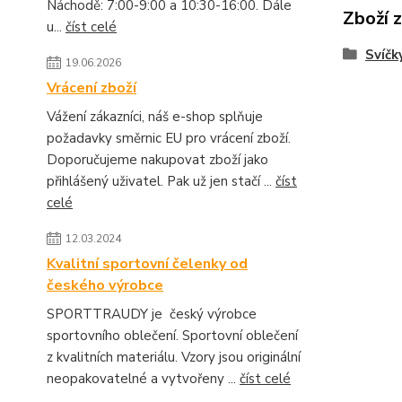
Náchodě: 7:00-9:00 a 10:30-16:00. Dále
Zboží 
u...
číst celé
Svíčk
19.06.2026
Vrácení zboží
Vážení zákazníci, náš e-shop splňuje
požadavky směrnic EU pro vrácení zboží.
Doporučujeme nakupovat zboží jako
přihlášený uživatel. Pak už jen stačí ...
číst
celé
12.03.2024
Kvalitní sportovní čelenky od
českého výrobce
SPORTTRAUDY je český výrobce
sportovního oblečení. Sportovní oblečení
z kvalitních materiálu. Vzory jsou originální
neopakovatelné a vytvořeny ...
číst celé