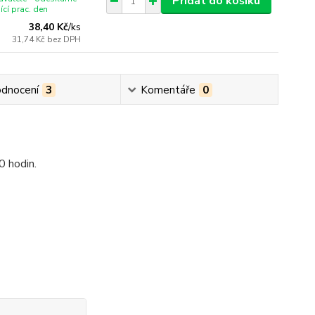
Přidat do košíku
ící prac. den
38,40 Kč
/
ks
31,74 Kč
bez DPH
dnocení
3
Komentáře
0
30 hodin.