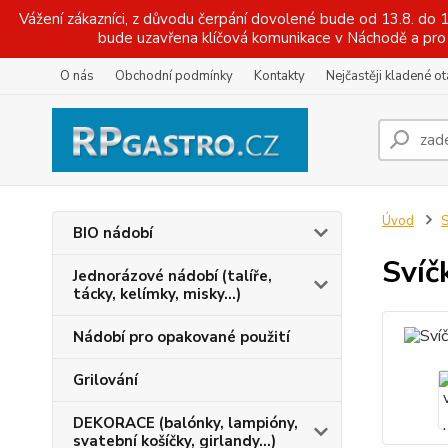
Vážení zákazníci, z důvodu čerpání dovolené bude od 13.8. do
bude uzavřena klíčová komunikace v Náchodě a pro 
O nás
Obchodní podmínky
Kontakty
Nejčastěji kladené o
Úvod
S
BIO nádobí
Svíč
Jednorázové nádobí (talíře,
tácky, kelímky, misky...)
Nádobí pro opakované použití
Grilování
DEKORACE (balónky, lampióny,
svatební košíčky, girlandy...)