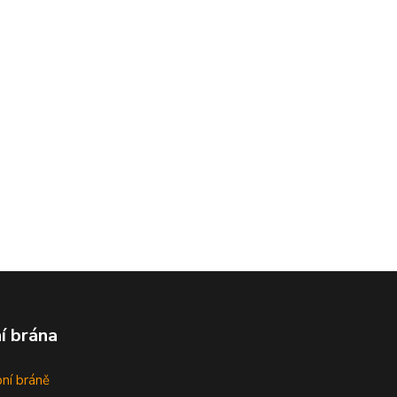
í brána
bní bráně