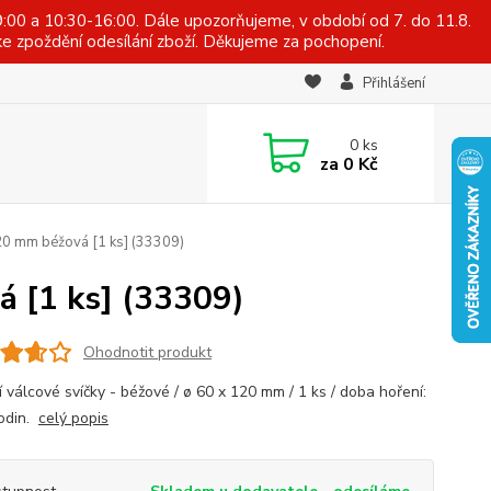
:00 a 10:30-16:00. Dále upozorňujeme, v období od 7. do 11.8.
e zpoždění odesílání zboží. Děkujeme za pochopení.
Přihlášení
0
ks
za
0 Kč
20 mm béžová [1 ks] (33309)
á [1 ks] (33309)
Ohodnotit produkt
í válcové svíčky - béžové / ø 60 x 120 mm / 1 ks / doba hoření:
odin.
celý popis