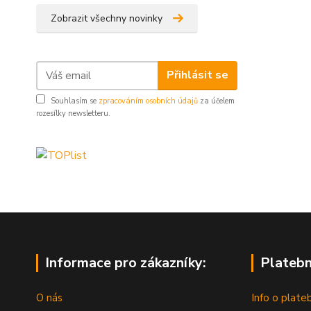
Zobrazit všechny novinky
Přihlásit se
Souhlasím se
zpracováním osobních údajů
za účelem
rozesílky newsletteru.
Informace pro zákazníky:
Platebn
O nás
Info o plate