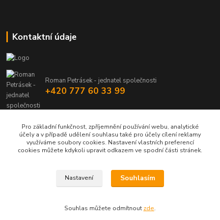
Kontaktní údaje
Roman Petrásek - jednatel společnosti
+420 777 60 33 99
info@rpgastro.cz
Pro základní funkčnost, zpříjemnění používání webu, analytické
účely a v případě udělení souhlasu také pro účely cílení reklamy
využíváme soubory cookies. Nastavení vlastních preferencí
cookies můžete kdykoli upravit odkazem ve spodní části stránek.
Souhlasím
Nastavení
Upravit sběr cookies.
Souhlas můžete odmítnout
zde
.
Vytvořeno na
Eshop-rychle.cz