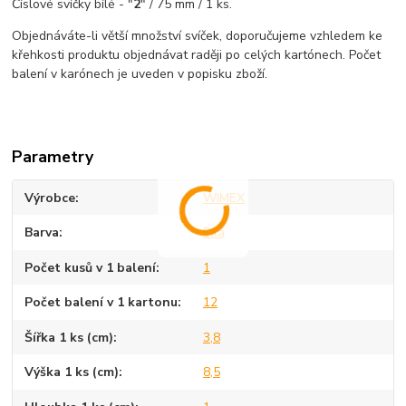
Číslové svíčky bílé - "
2
" / 75 mm / 1 ks.
Objednáváte-li větší množství svíček, doporučujeme vzhledem ke
křehkosti produktu objednávat raději po celých kartónech. Počet
balení v karónech je uveden v popisku zboží.
Parametry
Výrobce
WIMEX
Barva
Bílá
Počet kusů v 1 balení
1
Počet balení v 1 kartonu
12
Šířka 1 ks (cm)
3,8
Výška 1 ks (cm)
8,5