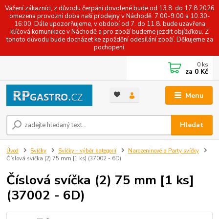
Vážení zákazníci, z důvodu čerpání dovolené bude od 13.8. do 17.8.2026
omezena provozní doba naší prodejny v Náchodě: 7:00-9:00 a 10:30-
16:00. Dále upozorňujeme, v období od 7. do 11.8. bude uzavřena
klíčová komunikace v Náchodě a pro zboží budeme jezdit objížďkou. Z
tohoto důvodu bude docházet ke zpoždění odesílání zboží. Děkujeme za
pochopení.
0
ks
za
0 Kč
Menu
Hledat
Úvod
Svíčky
Svíčky - výběr kategorií
Narozeninové a Party svíčky
Číslová svíčka (2) 75 mm [1 ks] (37002 - 6D)
Číslová svíčka (2) 75 mm [1 ks]
(37002 - 6D)