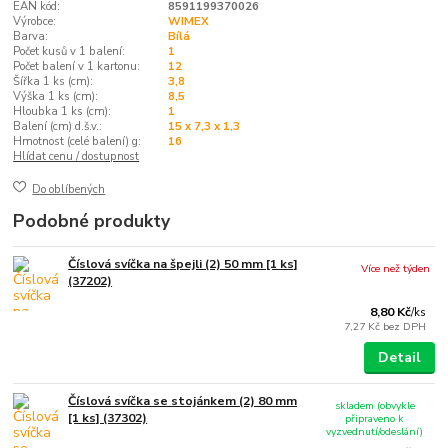
EAN kód:
8591199370026
Výrobce:
WIMEX
Barva:
Bílá
Počet kusů v 1 balení:
1
Počet balení v 1 kartonu:
12
Šířka 1 ks (cm):
3,8
Výška 1 ks (cm):
8,5
Hloubka 1 ks (cm):
1
Balení (cm) d.š.v.:
15 x 7,3 x 1,3
Hmotnost (celé balení) g:
16
Hlídat cenu / dostupnost
Do oblíbených
Podobné produkty
Číslová svíčka na špejli (2) 50 mm [1 ks]
Více než týden
(37202)
8,80 Kč
/
ks
7,27 Kč
bez DPH
Detail
Číslová svíčka se stojánkem (2) 80 mm
skladem (obvykle
[1 ks] (37302)
připraveno k
vyzvednutí/odeslání)