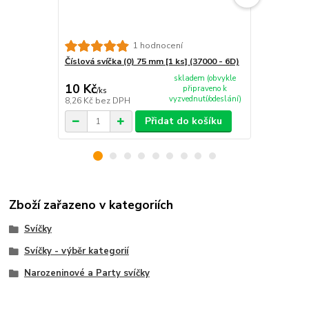
1 hodnocení
Číslová svíčka (0) 75 mm [1 ks] (37000 - 6D)
Číslová svíč
skladem (obvykle
10 Kč
10 Kč
připraveno k
/
ks
/
ks
vyzvednutí/odeslání)
8,26 Kč
bez DPH
8,26 Kč
bez 
Přidat do košíku
Zboží zařazeno v kategoriích
Svíčky
Svíčky - výběr kategorií
Narozeninové a Party svíčky