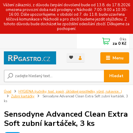
Vážení zákazníci, z důvodu čerpání dovolené bude od 13.8. do 17.8.2026
omezena provozní doba naší prodejny v Náchodě: 7:00-9:00 a 10:30-
16:00. Dále upozorňujeme, v období od 7. do 11.8. bude uzavřena
klíčová komunikace v Náchodě a pro zboží budeme jezdit objížďkou. Z
tohoto důvodu bude docházet ke zpoždění odesílání zboží. Děkujeme za
pochopení.
0
ks
za
0 Kč
Menu
Hledat
Úvod
HYGIENA (ručníky, toal. papír, úklidové prostředky, vůně, rukavice...)
Zubní kartáčky
Sensodyne Advanced Clean Extra Soft zubní kartáček, 3
ks
Sensodyne Advanced Clean Extra
Soft zubní kartáček, 3 ks