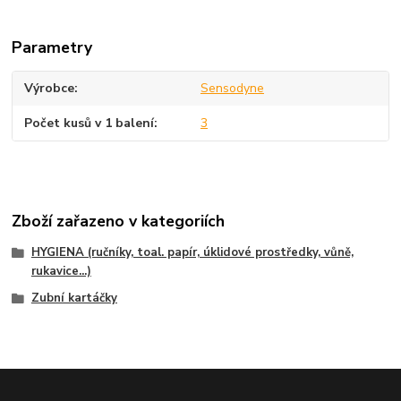
Parametry
Výrobce
Sensodyne
Počet kusů v 1 balení
3
Zboží zařazeno v kategoriích
HYGIENA (ručníky, toal. papír, úklidové prostředky, vůně,
rukavice...)
Zubní kartáčky