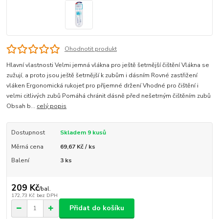
Ohodnotit produkt
Hlavní vlastnosti Velmi jemná vlákna pro ještě šetrnější čištění Vlákna se
zužují, a proto jsou ještě šetrnější k zubům i dásním Rovné zastřižení
vláken Ergonomická rukojeť pro příjemné držení Vhodné pro čištění i
velmi citlivých zubů Pomáhá chránit dásně před nešetrným čištěním zubů
Obsah b...
celý popis
Dostupnost
Skladem 9 kusů
Měrná cena
69,67 Kč / ks
Balení
3 ks
209 Kč
/
bal.
172,73 Kč
bez DPH
Přidat do košíku