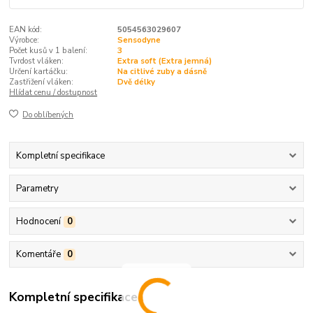
EAN kód:
5054563029607
Výrobce:
Sensodyne
Počet kusů v 1 balení:
3
Tvrdost vláken:
Extra soft (Extra jemná)
Určení kartáčku:
Na citlivé zuby a dásně
Zastřižení vláken:
Dvě délky
Hlídat cenu / dostupnost
Do oblíbených
Kompletní specifikace
Parametry
Hodnocení
0
Komentáře
0
Kompletní specifikace