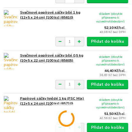
Svačinové papírové sáčky bílé 1 kg
skladem (obvykle
(12+5 x 24 cm) [100 ks] (65610)
připraveno k
vyzvednutí/odeslání)
52,10 Kč
/
bal.
43,06 Kč
bez DPH
Přidat do košíku
Svačinové papírové sáčky bílé 0,5 kg
skladem (obvykle
(10+5 x 22 cm) [100 ks] (65605)
připraveno k
vyzvednutí/odeslání)
44,40 Kč
/
bal.
36,69 Kč
bez DPH
Přidat do košíku
Papírové sáčky hnědé 1 kg (FSC Mix)
skladem (obvykle
(12+5 x 24 cm) [100 ks] (65710)
připraveno k
vyzvednutí/odeslání)
51,50 Kč
/
bal.
42,56 Kč
bez DPH
Přidat do košíku