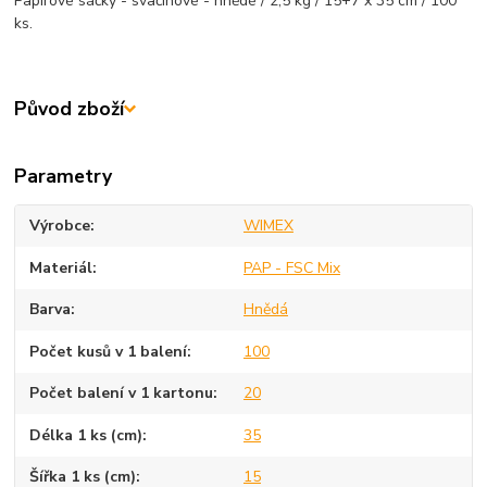
Papírové sáčky - svačinové - hnědé / 2,5 kg / 15+7 x 35 cm / 100
ks.
Původ zboží
Parametry
Výrobce
WIMEX
Materiál
PAP - FSC Mix
Barva
Hnědá
Počet kusů v 1 balení
100
Počet balení v 1 kartonu
20
Délka 1 ks (cm)
35
Šířka 1 ks (cm)
15