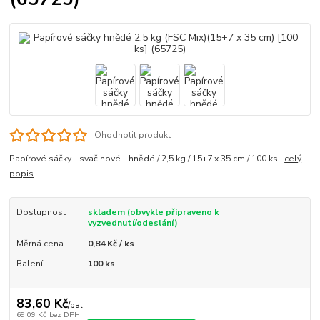
Ohodnotit produkt
Papírové sáčky - svačinové - hnědé / 2,5 kg / 15+7 x 35 cm / 100 ks.
celý
popis
Dostupnost
skladem (obvykle připraveno k
vyzvednutí/odeslání)
Měrná cena
0,84 Kč / ks
Balení
100 ks
83,60 Kč
/
bal.
69,09 Kč
bez DPH