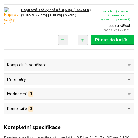
Papírové sáčky hnědé 0,5 kg (FSC Mix)
skladem (obvykle
(10+5 x 22 cm) [100 ks] (65705)
připraveno k
vyzvednutí/odeslání)
44,60 Kč
/
bal.
36,86 Kč
bez DPH
Přidat do košíku
Kompletní specifikace
Parametry
Hodnocení
0
Komentáře
0
Kompletní specifikace