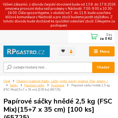
Vážení zákazníci, z důvodu čerpání dovolené bude od 13.8. do 17.8.2026
omezena provozní doba naší prodejny v Náchodě: 7:00-9:00 a 10:30-
16:00. Dále upozorňujeme, v období od 7. do 11.8. bude uzavřena
klíčová komunikace v Náchodě a pro zboží budeme jezdit objížďkou. Z
tohoto důvodu bude docházet ke zpoždění odesílání zboží. Děkujeme za
pochopení.
0
ks
za
0 Kč
Menu
Hledat
Úvod
Obalový materiál (tašky, sáčky, pytle, pásky, krabice, fólie, pečení...)
Sáčky
Papírové sáčky
Svačinové
Papírové sáčky hnědé 2,5 kg
(FSC Mix)(15+7 x 35 cm) [100 ks] (65725)
Papírové sáčky hnědé 2,5 kg (FSC
Mix)(15+7 x 35 cm) [100 ks]
(65725)