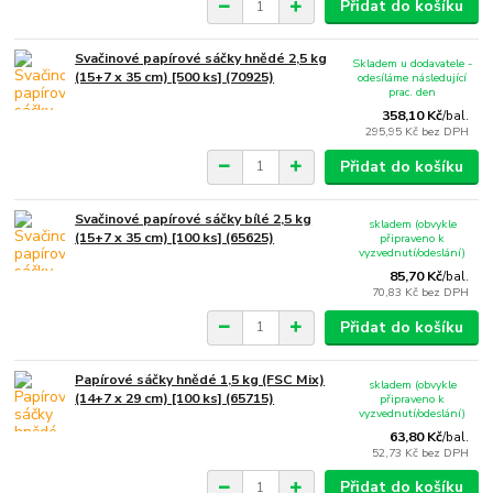
Přidat do košíku
Svačinové papírové sáčky hnědé 2,5 kg
Skladem u dodavatele -
(15+7 x 35 cm) [500 ks] (70925)
odesíláme následující
prac. den
358,10 Kč
/
bal.
295,95 Kč
bez DPH
Přidat do košíku
Svačinové papírové sáčky bílé 2,5 kg
skladem (obvykle
(15+7 x 35 cm) [100 ks] (65625)
připraveno k
vyzvednutí/odeslání)
85,70 Kč
/
bal.
70,83 Kč
bez DPH
Přidat do košíku
Papírové sáčky hnědé 1,5 kg (FSC Mix)
skladem (obvykle
(14+7 x 29 cm) [100 ks] (65715)
připraveno k
vyzvednutí/odeslání)
63,80 Kč
/
bal.
52,73 Kč
bez DPH
Přidat do košíku