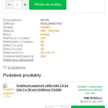
Přidat do košíku
Číslo produktu:
65725
EAN kód:
8591199657257
Výrobce:
WIMEX
Materiál:
PAP - FSC Mix
Barva:
Hnědá
Počet kusů v 1 balení:
100
Počet balení v 1 kartonu:
20
Délka 1 ks (cm):
35
Šířka 1 ks (cm):
15
Balení (cm) d.š.v.:
35 x 15 x 3
Hmotnost (celé balení) g:
569
Hlídat cenu / dostupnost
Do oblíbených
Podobné produkty
Svačinové papírové sáčky bílé 2,5 kg
Skladem u dodavatele -
(15+7 x 35 cm) [1000 ks] (71025)
odesíláme následující
prac. den
706,70 Kč
/
bal.
584,05 Kč
bez DPH