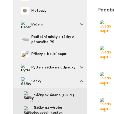
Podobn
Motouzy
Pečení
Podložní misky a tácky z
pěnového PS
Přířezy + balicí papír
Pytle a sáčky na odpadky
Sáčky
Sáčky skládané (HDPE)
Sáčky na výrobu
ledových kostek