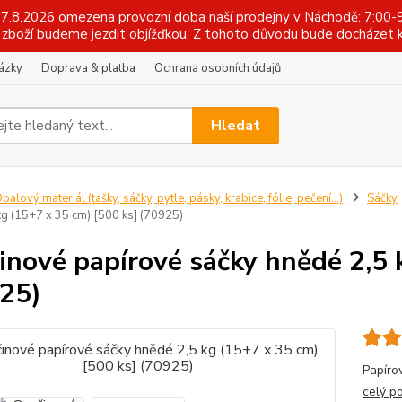
 17.8.2026 omezena provozní doba naší prodejny v Náchodě: 7:00-9
zboží budeme jezdit objížďkou. Z tohoto důvodu bude docházet k
tázky
Doprava & platba
Ochrana osobních údajů
Hledat
balový materiál (tašky, sáčky, pytle, pásky, krabice, fólie, pečení...)
Sáčky
kg (15+7 x 35 cm) [500 ks] (70925)
inové papírové sáčky hnědé 2,5 
25)
Papíro
celý p