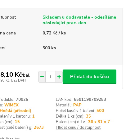
tupnost
Skladem u dodavatele - odesíláme
následující prac. den
ná cena
0,72 Kč / ks
ení
500 ks
8,10 Kč
/
bal.
Přidat do košíku
,95 Kč
bez DPH
roduktu:
70925
EAN kód:
8591199709253
e:
WIMEX
Materiál:
PAP
Hnědá (přírodní)
Počet kusů v 1 balení:
500
alení v 1 kartonu:
1
Délka 1 ks (cm):
35
ks (cm):
15
Balení (cm) d.š.v.:
36 x 31 x 7
t (celé balení) g:
2673
Hlídat cenu / dostupnost