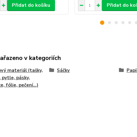
Přidat do košíku
Přidat do ko
zařazeno v kategoriích
vý materiál (tašky,
Sáčky
Papí
, pytle, pásky,
e, fólie, pečení...)