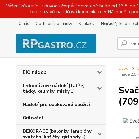
Vážení zákazníci, z důvodu čerpání dovolené bude od 13.8. do
bude uzavřena klíčová komunikace v Náchodě a pro 
O nás
Obchodní podmínky
Kontakty
Nejčastěji kladené o
Úvod
O
BIO nádobí
hnědé 2,5 
Jednorázové nádobí (talíře,
Svač
tácky, kelímky, misky...)
(709
Nádobí pro opakované použití
Grilování
DEKORACE (balónky, lampióny,
svatební košíčky, girlandy...)