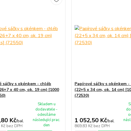
é sáčky s okénkem - chléb
Papírové sáčky s okénkem -
26+7 x 40 cm, ok. 19 cm) [1000
(22+5 x 34 cm, ok. 14 cm) [1
50)
(72530)
Skladem u
S
dodavatele -
do
odesíláme
o
,80 Kč
1 052,50 Kč
následující prac.
násl
/
bal.
/
bal.
den
0 Kč
bez DPH
869,83 Kč
bez DPH