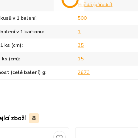
Hnědá (přírodní)
kusů v 1 balení
500
balení v 1 kartonu
1
1 ks (cm)
35
1 ks (cm)
15
st (celé balení) g
2673
jící zboží
8