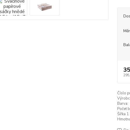
Dos
Měr
Bal
35
295
Číslo p
Výrobc
Barva:
Počet b
Šířka 1 
Hmotnos