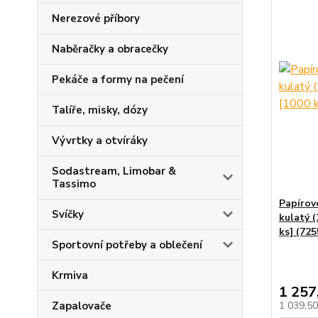
Nerezové příbory
Naběračky a obracečky
Pekáče a formy na pečení
Talíře, misky, dózy
Vývrtky a otvíráky
Sodastream, Limobar &
Tassimo
Papírov
Svíčky
kulatý (
ks] (725
Sportovní potřeby a oblečení
Krmiva
1 257
Zapalovače
1 039,5