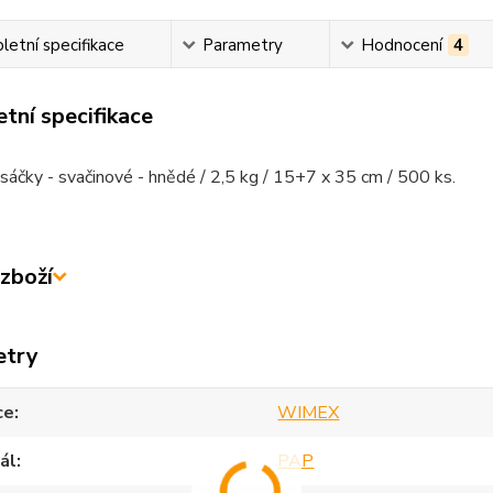
etní specifikace
Parametry
Hodnocení
4
tní specifikace
sáčky - svačinové - hnědé / 2,5 kg / 15+7 x 35 cm / 500 ks.
zboží
etry
ce
WIMEX
ál
PAP