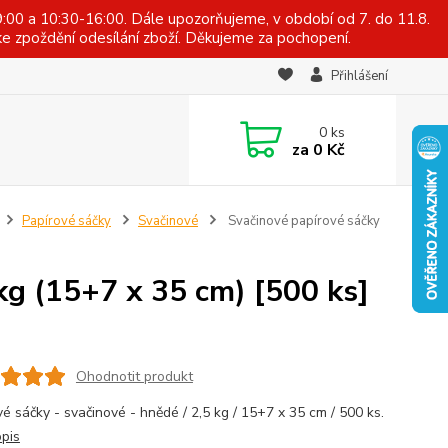
:00 a 10:30-16:00. Dále upozorňujeme, v období od 7. do 11.8.
e zpoždění odesílání zboží. Děkujeme za pochopení.
Přihlášení
0
ks
za
0 Kč
Papírové sáčky
Svačinové
Svačinové papírové sáčky
kg (15+7 x 35 cm) [500 ks]
Ohodnotit produkt
vé sáčky - svačinové - hnědé / 2,5 kg / 15+7 x 35 cm / 500 ks.
opis