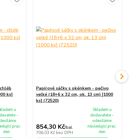
 chléb
Papírové sáčky s okénkem - pečivo
Pa
000 ks]
velké (18+6 x 32 cm, ok. 13 cm) [1000
mal
ks] (72520)
ks]
kladem u
Skladem u
davatele -
dodavatele -
desíláme
odesíláme
854,30 Kč
67
edující prac.
následující prac.
/
bal.
den
den
706,03 Kč
bez DPH
55