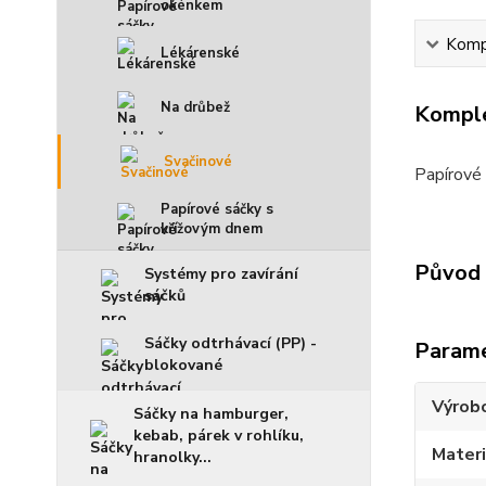
okénkem
Kompl
Lékárenské
Na drůbež
Komple
Svačinové
Papírové 
Papírové sáčky s
křížovým dnem
Původ 
Systémy pro zavírání
sáčků
Sáčky odtrhávací (PP) -
Param
blokované
Výrob
Sáčky na hamburger,
kebab, párek v rohlíku,
Materi
hranolky...