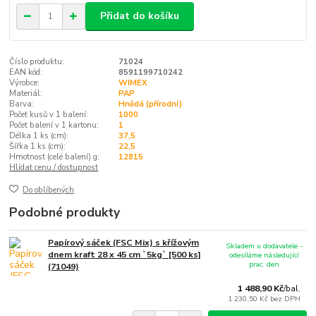
Přidat do košíku
Číslo produktu:
71024
EAN kód:
8591199710242
Výrobce:
WIMEX
Materiál:
PAP
Barva:
Hnědá (přírodní)
Počet kusů v 1 balení:
1000
Počet balení v 1 kartonu:
1
Délka 1 ks (cm):
37,5
Šířka 1 ks (cm):
22,5
Hmotnost (celé balení) g:
12815
Hlídat cenu / dostupnost
Do oblíbených
Podobné produkty
Papírový sáček (FSC Mix) s křížovým
Skladem u dodavatele -
dnem kraft 28 x 45 cm `5kg` [500 ks]
odesíláme následující
prac. den
(71049)
1 488,90 Kč
/
bal.
1 230,50 Kč
bez DPH