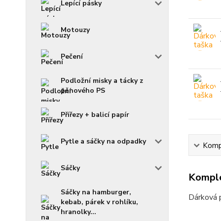
Lepící pásky
Motouzy
Pečení
Podložní misky a tácky z
pěnového PS
Přířezy + balicí papír
Pytle a sáčky na odpadky
Kompl
Sáčky
Komple
Sáčky na hamburger,
Dárková p
kebab, párek v rohlíku,
hranolky...