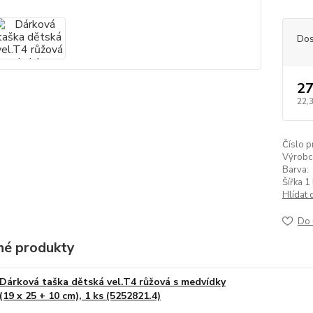
Dos
27
22,
Číslo p
Výrobc
Barva:
Šířka 1 
Hlídat 
Do 
é produkty
Dárková taška dětská vel.T4 růžová s medvídky
(19 x 25 + 10 cm), 1 ks (5252821.4)