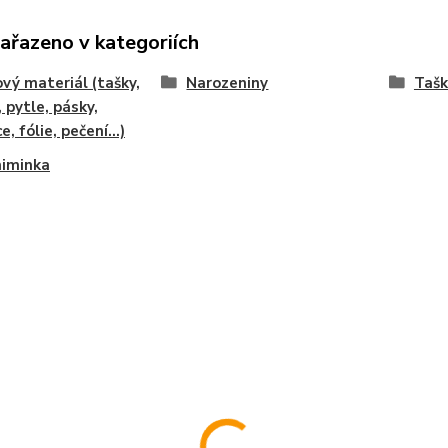
zařazeno v kategoriích
vý materiál (tašky,
Narozeniny
Tašk
, pytle, pásky,
e, fólie, pečení...)
miminka