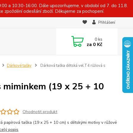
:00 a 10:30-16:00. Dále upozorňujeme, v období od 7. do 11.8.
e zpoždění odesílání zboží. Děkujeme za pochopení.
Přihlášení
0
ks
za
0 Kč
Dárkové tašky
Dárková taška dětská vel.T4 růžová s
s miminkem (19 x 25 + 10
Ohodnotit produkt
á papírová taška (19 x 25 + 10 cm) s dětskými motivy v růžové
celý popis