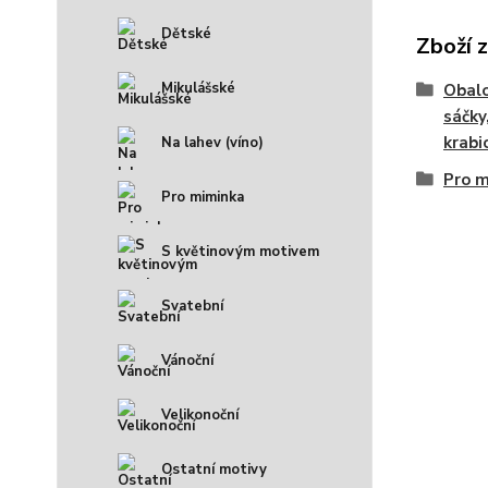
Dětské
Zboží 
Mikulášské
Obalo
sáčky
krabic
Na lahev (víno)
Pro 
Pro miminka
S květinovým motivem
Svatební
Vánoční
Velikonoční
Ostatní motivy