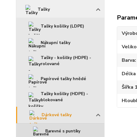
Tašky
Param
Tašky košilky (LDPE)
Výrob
Nákupní tašky
Veliko
Tašky - košilky (HDPE) -
Barva
rolované
Délka 
Papírové tašky hnědé
Šířka 
Tašky košilky (HDPE) -
blokované
Hloubk
Dárkové tašky
Barevné s puntíky