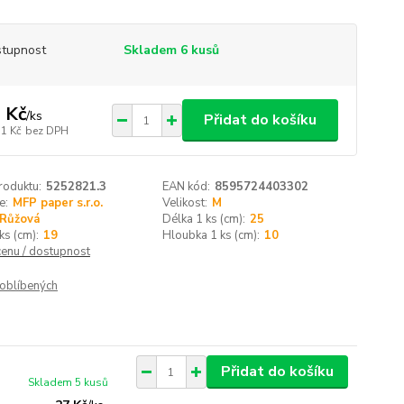
tupnost
Skladem 6 kusů
 Kč
/
ks
Přidat do košíku
31 Kč
bez DPH
roduktu:
5252821.3
EAN kód:
8595724403302
e:
MFP paper s.r.o.
Velikost:
M
Růžová
Délka 1 ks (cm):
25
ks (cm):
19
Hloubka 1 ks (cm):
10
cenu / dostupnost
oblíbených
Přidat do košíku
Skladem 5 kusů