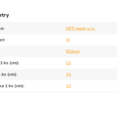
etry
ce
MFP paper s.r.o.
st
M
Růžová
1 ks (cm)
25
1 ks (cm)
19
a 1 ks (cm)
10