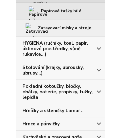
Papírové tašky bílé
Zatavovací misky a stroje
HYGIENA (ručníky, toal. papír,
úklidové prostředky, vůně,
rukavice...)
Stolování (krajky, ubrousky,
ubrusy...)
Pokladní kotoučky, bločky,
obálky, baterie, propisky, tužky,
lepidla
Hrníčky a skleničky Lamart
Hrnce a pánvičky
Kuchyňské a pracovní nože