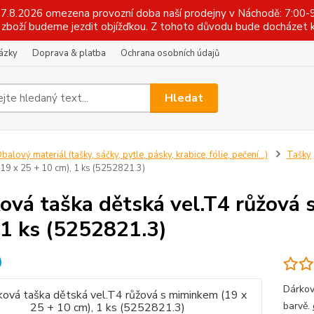
 17.8.2026 omezena provozní doba naší prodejny v Náchodě: 7:00-9
zboží budeme jezdit objížďkou. Z tohoto důvodu bude docházet k
tázky
Doprava & platba
Ochrana osobních údajů
Hledat
balový materiál (tašky, sáčky, pytle, pásky, krabice, fólie, pečení...)
Tašky
19 x 25 + 10 cm), 1 ks (5252821.3)
ová taška dětská vel.T4 růžová 
 1 ks (5252821.3)
Dárkov
barvě.