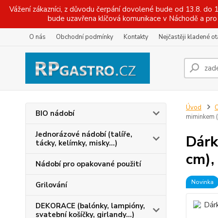
Vážení zákazníci, z důvodu čerpání dovolené bude od 13.8. do
bude uzavřena klíčová komunikace v Náchodě a pro 
O nás
Obchodní podmínky
Kontakty
Nejčastěji kladené o
Úvod
O
BIO nádobí
miminkem (
Jednorázové nádobí (talíře,
Dárk
tácky, kelímky, misky...)
cm),
Nádobí pro opakované použití
Novinka
Grilování
DEKORACE (balónky, lampióny,
svatební košíčky, girlandy...)