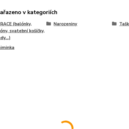
zařazeno v kategoriích
RACE (balónky,
Narozeniny
Tašk
óny, svatební košíčky,
dy...)
miminka