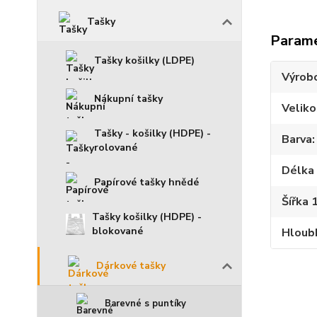
Tašky
Param
Tašky košilky (LDPE)
Výrob
Nákupní tašky
Veliko
Tašky - košilky (HDPE) -
Barva
rolované
Délka 
Papírové tašky hnědé
Šířka 
Tašky košilky (HDPE) -
blokované
Hloubk
Dárkové tašky
Barevné s puntíky