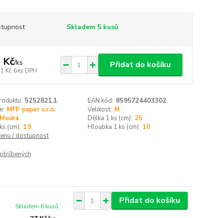
tupnost
Skladem 5 kusů
 Kč
/
ks
Přidat do košíku
31 Kč
bez DPH
roduktu:
5252821.1
EAN kód:
8595724403302
e:
MFP paper s.r.o.
Velikost:
M
Modrá
Délka 1 ks (cm):
25
ks (cm):
19
Hloubka 1 ks (cm):
10
cenu / dostupnost
oblíbených
Přidat do košíku
Skladem 6 kusů