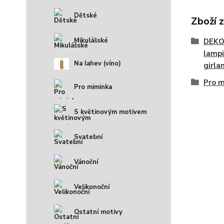
Dětské
Zboží 
Mikulášské
DEKO
lampi
Na lahev (víno)
girlan
Pro 
Pro miminka
S květinovým motivem
Svatební
Vánoční
Velikonoční
Ostatní motivy