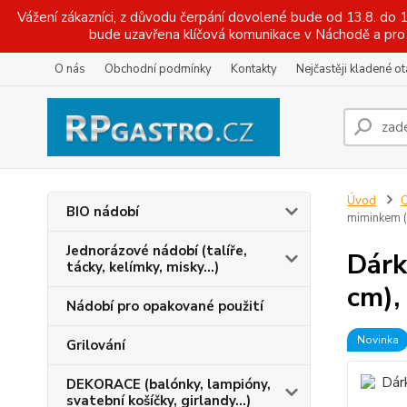
Vážení zákazníci, z důvodu čerpání dovolené bude od 13.8. do
bude uzavřena klíčová komunikace v Náchodě a pro 
O nás
Obchodní podmínky
Kontakty
Nejčastěji kladené o
Úvod
O
BIO nádobí
miminkem (
Jednorázové nádobí (talíře,
Dárk
tácky, kelímky, misky...)
cm),
Nádobí pro opakované použití
Novinka
Grilování
DEKORACE (balónky, lampióny,
svatební košíčky, girlandy...)