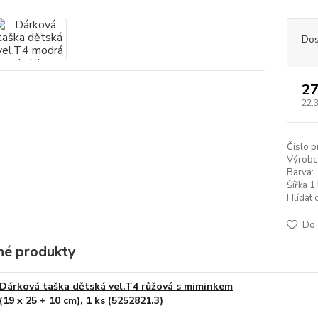
Dos
27
22,
Číslo p
Výrobc
Barva:
Šířka 1 
Hlídat 
Do 
é produkty
Dárková taška dětská vel.T4 růžová s miminkem
(19 x 25 + 10 cm), 1 ks (5252821.3)