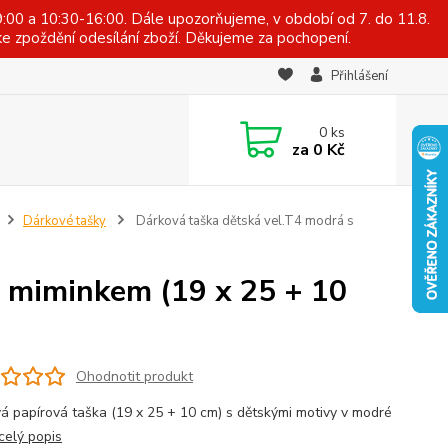
:00 a 10:30-16:00. Dále upozorňujeme, v období od 7. do 11.8.
e zpoždění odesílání zboží. Děkujeme za pochopení.
Přihlášení
0
ks
za
0 Kč
Dárkové tašky
Dárková taška dětská vel.T4 modrá s
s miminkem (19 x 25 + 10
Ohodnotit produkt
á papírová taška (19 x 25 + 10 cm) s dětskými motivy v modré
celý popis