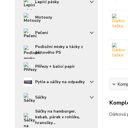
Lepící pásky
Motouzy
Pečení
Podložní misky a tácky z
pěnového PS
Přířezy + balicí papír
Pytle a sáčky na odpadky
Kompl
Sáčky
Komple
Sáčky na hamburger,
Dárková 
kebab, párek v rohlíku,
hranolky...