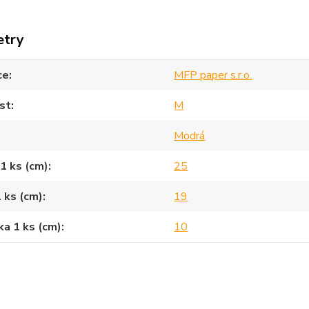
etry
ce
MFP paper s.r.o.
st
M
Modrá
1 ks (cm)
25
1 ks (cm)
19
a 1 ks (cm)
10