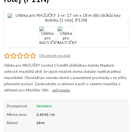
Ohodnotit produkt
Utěrka pro MAZLÍČKY 1vrstvá 17cm/60 útržků/bez dutinky Majitelé
zvířecích mazlíčků vědí, že jejich miláček doma dokáže nadělat pěkný
nepořádek. Obzvlášť po návratu domů z pravidelné procházky v ne přílis
příznivém počasí. Zjednodušte si uklízeni a péči o vašeho mazlíčka s
utěrkami pro Mazlíčky. Utěr...
celý popis
Dostupnost
Skladem
Měrná cena
2,43 Kč / m
Balení
18 m