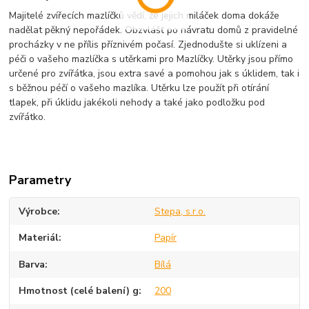
Majitelé zvířecích mazlíčků vědí, že jejich miláček doma dokáže
nadělat pěkný nepořádek. Obzvlášť po návratu domů z pravidelné
procházky v ne přílis příznivém počasí. Zjednodušte si uklízeni a
péči o vašeho mazlíčka s utěrkami pro Mazlíčky. Utěrky jsou přímo
určené pro zvířátka, jsou extra savé a pomohou jak s úklidem, tak i
s běžnou péčí o vašeho mazlíka. Utěrku lze použít při otírání
tlapek, při úklidu jakékoli nehody a také jako podložku pod
zvířátko.
Parametry
Výrobce
Stepa, s.r.o.
Materiál
Papír
Barva
Bílá
Hmotnost (celé balení) g
200