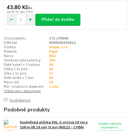
43,80 Kč
/
ks
36,20 Kč
bez DPH
Přidat do košíku
Číslo produktu:
172 170008
EAN kód:
8590505034812
Výrobce:
Stepa, s.r.o.
Materiál:
Papír
Barva:
Bílá
Hmotnost (celé balení) g:
200
Počet balení v 1 kartonu:
18
Délka 1 ks (cm):
30
Šířka 1 ks (cm):
17
Počet útržků v 1 bal.:
60
Návin (m):
18
Min. množství k objednání:
1 role
Hlídat cenu / dostupnost
Do oblíbených
Podobné produkty
Kuchyňská utěrka XXL 2-vrstvá 19 cm x
skladem (obvykle
100 m (Ø 19 cm) [1 ks] (60123 - CH5N,
připraveno k