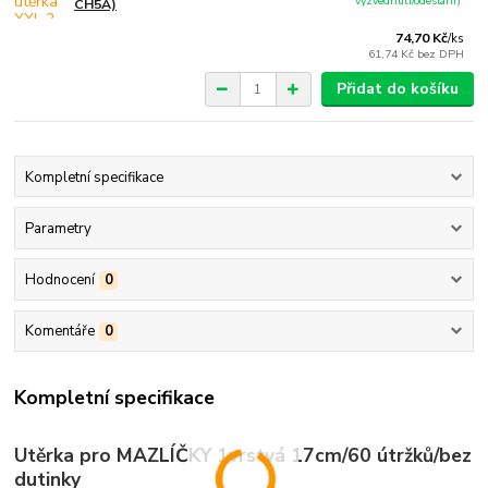
vyzvednutí/odeslání)
CH5A)
74,70 Kč
/
ks
61,74 Kč
bez DPH
Přidat do košíku
Kompletní specifikace
Parametry
Hodnocení
0
Komentáře
0
Kompletní specifikace
Utěrka pro MAZLÍČKY 1vrstvá 17cm/60 útržků/bez
dutinky