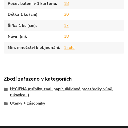
Počet balení v 1 kartonu
18
Délka 1 ks (cm)
30
Šířka 1 ks (cm)
17
Návin (m)
18
Min. množství k objednání
1 role
Zboží zařazeno v kategoriích
HYGIENA (ručníky, toal. papír, úklidové prostředky, vůně,
rukavice...)
Utěrky + zásobníky