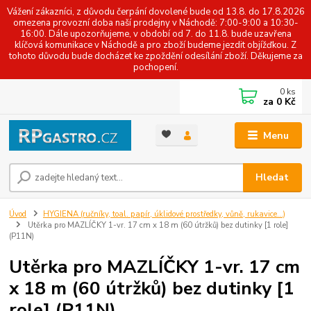
Vážení zákazníci, z důvodu čerpání dovolené bude od 13.8. do 17.8.2026
omezena provozní doba naší prodejny v Náchodě: 7:00-9:00 a 10:30-
16:00. Dále upozorňujeme, v období od 7. do 11.8. bude uzavřena
klíčová komunikace v Náchodě a pro zboží budeme jezdit objížďkou. Z
tohoto důvodu bude docházet ke zpoždění odesílání zboží. Děkujeme za
pochopení.
0
ks
za
0 Kč
Menu
Hledat
Úvod
HYGIENA (ručníky, toal. papír, úklidové prostředky, vůně, rukavice...)
Utěrka pro MAZLÍČKY 1-vr. 17 cm x 18 m (60 útržků) bez dutinky [1 role]
(P11N)
Utěrka pro MAZLÍČKY 1-vr. 17 cm
x 18 m (60 útržků) bez dutinky [1
role] (P11N)