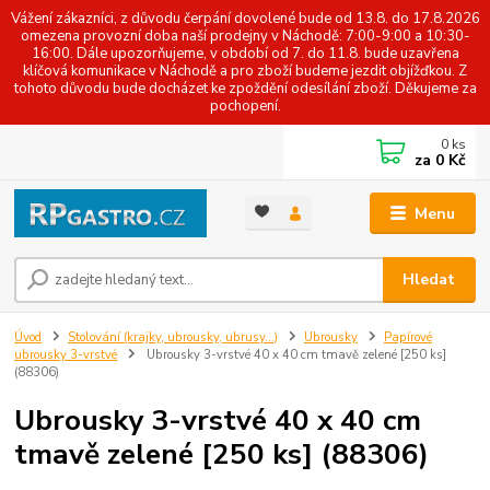
Vážení zákazníci, z důvodu čerpání dovolené bude od 13.8. do 17.8.2026
omezena provozní doba naší prodejny v Náchodě: 7:00-9:00 a 10:30-
16:00. Dále upozorňujeme, v období od 7. do 11.8. bude uzavřena
klíčová komunikace v Náchodě a pro zboží budeme jezdit objížďkou. Z
tohoto důvodu bude docházet ke zpoždění odesílání zboží. Děkujeme za
pochopení.
0
ks
za
0 Kč
Menu
Hledat
Úvod
Stolování (krajky, ubrousky, ubrusy...)
Ubrousky
Papírové
ubrousky 3-vrstvé
Ubrousky 3-vrstvé 40 x 40 cm tmavě zelené [250 ks]
(88306)
Ubrousky 3-vrstvé 40 x 40 cm
tmavě zelené [250 ks] (88306)