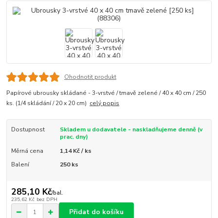
Ohodnotit produkt
Papírové ubrousky skládané - 3-vrstvé / tmavě zelené / 40 x 40 cm / 250
ks. (1/4 skládání / 20 x 20 cm)
celý popis
Dostupnost
Skladem u dodavatele - naskladňujeme denně (v
prac. dny)
Měrná cena
1,14 Kč / ks
Balení
250 ks
285,10 Kč
/
bal.
235,62 Kč
bez DPH
Přidat do košíku