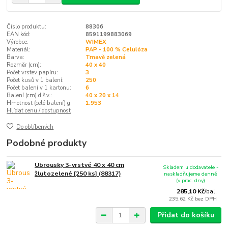
Číslo produktu:
88306
EAN kód:
8591199883069
Výrobce:
WIMEX
Materiál:
PAP - 100 % Celulóza
Barva:
Tmavě zelená
Rozměr (cm):
40 x 40
Počet vrstev papíru:
3
Počet kusů v 1 balení:
250
Počet balení v 1 kartonu:
6
Balení (cm) d.š.v.:
40 x 20 x 14
Hmotnost (celé balení) g:
1.953
Hlídat cenu / dostupnost
Do oblíbených
Podobné produkty
Ubrousky 3-vrstvé 40 x 40 cm
Skladem u dodavatele -
žlutozelené [250 ks] (88317)
naskladňujeme denně
(v prac. dny)
285,10 Kč
/
bal.
235,62 Kč
bez DPH
Přidat do košíku