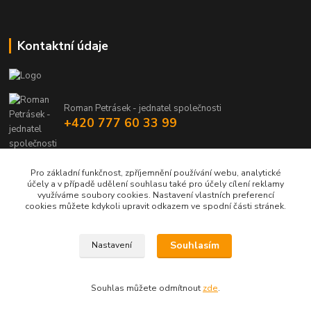
Kontaktní údaje
Roman Petrásek - jednatel společnosti
+420 777 60 33 99
info@rpgastro.cz
Pro základní funkčnost, zpříjemnění používání webu, analytické
účely a v případě udělení souhlasu také pro účely cílení reklamy
využíváme soubory cookies. Nastavení vlastních preferencí
cookies můžete kdykoli upravit odkazem ve spodní části stránek.
Souhlasím
Nastavení
Upravit sběr cookies.
Souhlas můžete odmítnout
zde
.
Vytvořeno na
Eshop-rychle.cz