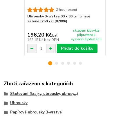
2 hodnocení
Ubrousky 3-vrstvé 33 x 33 cm tmavě
Ubrousky 3-
zelené [250 ks] (87806)
zelené [20 k
skladem (obvykle
196,20 Kč
18,10 Kč
připraveno k
/
bal.
vyzvednutí/odeslání)
162,15 Kč
bez DPH
14,96 Kč
bez
Přidat do košíku
Zboží zařazeno v kategoriích
Stolování (krajky, ubrousky, ubrusy...)
Ubrousky
Papírové ubrousky 3-vrstvé