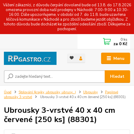
Vážení zákazníci, z důvodu čerpání dovolené bude od 13.8. do 17.8.2026
omezena provozní doba naší prodejny v Náchodě: 7:00-9:00 a 10:30-
16:00. Dále upozorňujeme, v období od 7. do 11.8. bude uzavřena
klíčová komunikace v Náchodě a pro zboží budeme jezdit objížďkou. Z
tohoto důvodu bude docházet ke zpoždění odesílání zboží. Děkujeme za
pochopení.
0
ks
za
0 Kč
Menu
Hledat
Úvod
Stolování (krajky, ubrousky, ubrusy...)
Ubrousky
Papírové
ubrousky 3-vrstvé
Ubrousky 3-vrstvé 40 x 40 cm červené [250 ks] (88301)
Ubrousky 3-vrstvé 40 x 40 cm
červené [250 ks] (88301)