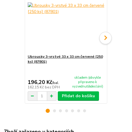
Ubrousky 3-vrstvé 33 x 33 cm červené [250
Ubrousky 3-
ks] (87801)
ks] (70701 -
skladem (obvykle
196,20 Kč
18,10 Kč
připraveno k
/
bal.
vyzvednutí/odeslání)
162,15 Kč
bez DPH
14,96 Kč
bez
Přidat do košíku
Zboží zařazeno v kategoriích