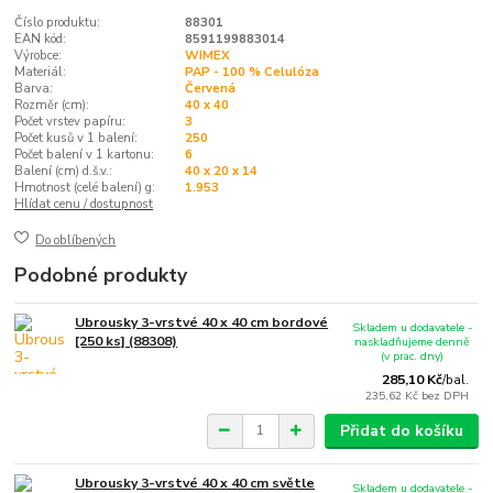
Číslo produktu:
88301
EAN kód:
8591199883014
Výrobce:
WIMEX
Materiál:
PAP - 100 % Celulóza
Barva:
Červená
Rozměr (cm):
40 x 40
Počet vrstev papíru:
3
Počet kusů v 1 balení:
250
Počet balení v 1 kartonu:
6
Balení (cm) d.š.v.:
40 x 20 x 14
Hmotnost (celé balení) g:
1.953
Hlídat cenu / dostupnost
Do oblíbených
Podobné produkty
Ubrousky 3-vrstvé 40 x 40 cm bordové
Skladem u dodavatele -
[250 ks] (88308)
naskladňujeme denně
(v prac. dny)
285,10 Kč
/
bal.
235,62 Kč
bez DPH
Přidat do košíku
Ubrousky 3-vrstvé 40 x 40 cm světle
Skladem u dodavatele -