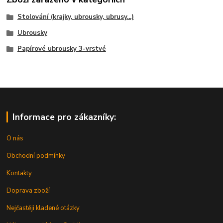
Stolování (krajky, ubrousky, ubrusy...)
Ubrousky
Papírové ubrousky 3-vrstvé
Informace pro zákazníky:
O nás
Obchodní podmínky
Kontakty
Doprava zboží
Nejčastěji kladené otázky