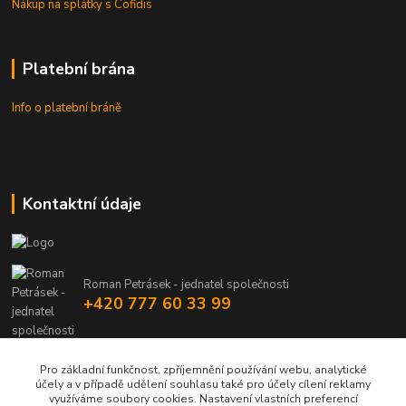
Nákup na splátky s Cofidis
Platební brána
Info o platební bráně
Kontaktní údaje
Roman Petrásek - jednatel společnosti
+420 777 60 33 99
info@rpgastro.cz
Pro základní funkčnost, zpříjemnění používání webu, analytické
účely a v případě udělení souhlasu také pro účely cílení reklamy
využíváme soubory cookies. Nastavení vlastních preferencí