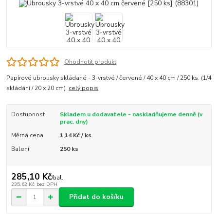
Ohodnotit produkt
Papírové ubrousky skládané - 3-vrstvé / červené / 40 x 40 cm / 250 ks. (1/4
skládání / 20 x 20 cm)
celý popis
Dostupnost
Skladem u dodavatele - naskladňujeme denně (v
prac. dny)
Měrná cena
1,14 Kč / ks
Balení
250 ks
285,10 Kč
/
bal.
235,62 Kč
bez DPH
Přidat do košíku