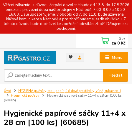
Vážení zákazníci, z důvodu čerpání dovolené bude od 13.8. do 17.8.2026
omezena provozní doba naší prodejny v Náchodě: 7:00-9:00 a 10:30-
16:00. Dále upozorňujeme, v období od 7. do 11.8. bude uzavřena
klíčová komunikace v Náchodě a pro zboží budeme jezdit objížďkou. Z
tohoto důvodu bude docházet ke zpoždění odesílání zboží. Děkujeme za
pochopení.
0
ks
za
0 Kč
Menu
Hledat
Úvod
HYGIENA (ručníky, toal. papír, úklidové prostředky, vůně, rukavice...)
Hygienické potřeby
Hygienické papírové sáčky 11+4 x 28 cm [100 ks]
(60685)
Hygienické papírové sáčky 11+4 x
28 cm [100 ks] (60685)