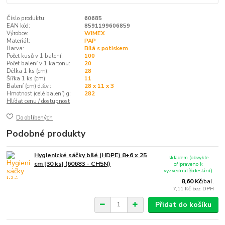
Číslo produktu:
60685
EAN kód:
8591199606859
Výrobce:
WIMEX
Materiál:
PAP
Barva:
Bílá s potiskem
Počet kusů v 1 balení:
100
Počet balení v 1 kartonu:
20
Délka 1 ks (cm):
28
Šířka 1 ks (cm):
11
Balení (cm) d.š.v.:
28 x 11 x 3
Hmotnost (celé balení) g:
282
Hlídat cenu / dostupnost
Do oblíbených
Podobné produkty
Hygienické sáčky bílé (HDPE) 8+6 x 25
skladem (obvykle
cm [30 ks] (60683 - CH5N)
připraveno k
vyzvednutí/odeslání)
8,60 Kč
/
bal.
7,11 Kč
bez DPH
Přidat do košíku