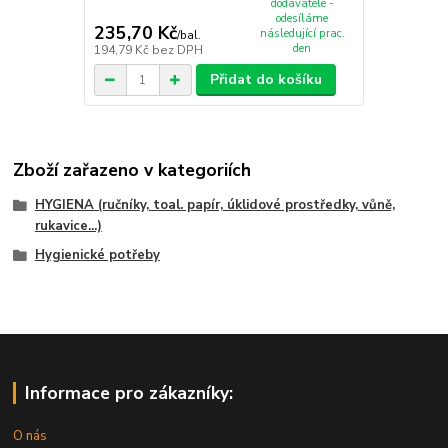
dodavatele -
odesíláme
235,70 Kč
následující prac.
/
bal.
den
194,79 Kč
bez DPH
Přidat do košíku
Zboží zařazeno v kategoriích
HYGIENA (ručníky, toal. papír, úklidové prostředky, vůně,
rukavice...)
Hygienické potřeby
Informace pro zákazníky:
O nás