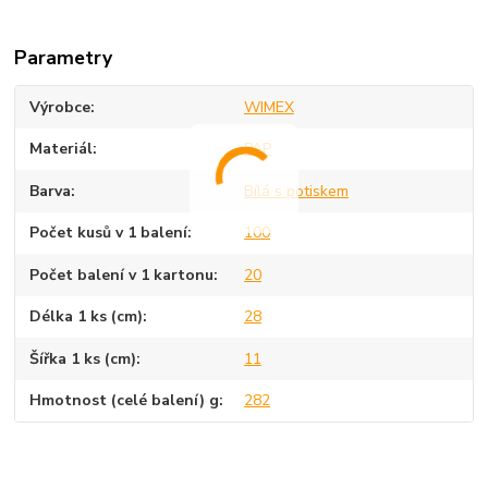
Parametry
Výrobce
WIMEX
Materiál
PAP
Barva
Bílá s potiskem
Počet kusů v 1 balení
100
Počet balení v 1 kartonu
20
Délka 1 ks (cm)
28
Šířka 1 ks (cm)
11
Hmotnost (celé balení) g
282