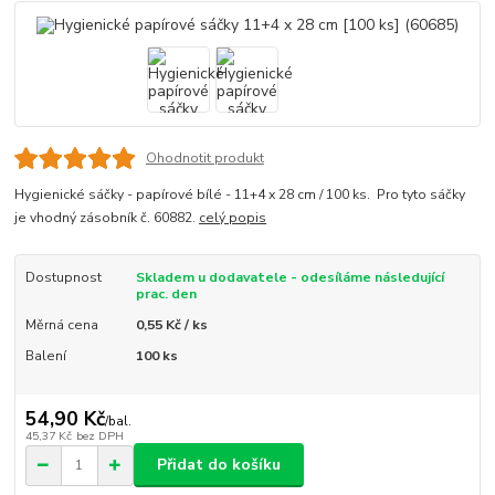
Ohodnotit produkt
Hygienické sáčky - papírové bílé - 11+4 x 28 cm / 100 ks. Pro tyto sáčky
je vhodný zásobník č. 60882.
celý popis
Dostupnost
Skladem u dodavatele - odesíláme následující
prac. den
Měrná cena
0,55 Kč / ks
Balení
100 ks
54,90 Kč
/
bal.
45,37 Kč
bez DPH
Přidat do košíku