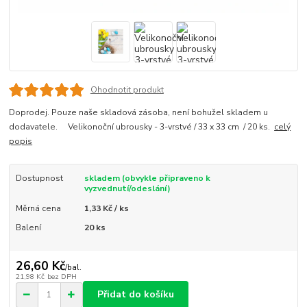
Ohodnotit produkt
Doprodej. Pouze naše skladová zásoba, není bohužel skladem u
dodavatele. Velikonoční ubrousky - 3-vrstvé / 33 x 33 cm / 20 ks.
celý
popis
Dostupnost
skladem (obvykle připraveno k
vyzvednutí/odeslání)
Měrná cena
1,33 Kč / ks
Balení
20 ks
26,60 Kč
/
bal.
21,98 Kč
bez DPH
Přidat do košíku