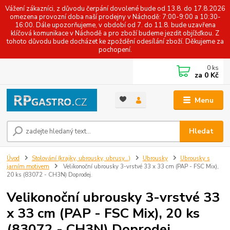
Vážení zákazníci, z důvodu čerpání dovolené bude od 13.8. do 17.8.2026
omezena provozní doba naší prodejny v Náchodě: 7:00-9:00 a 10:30-
16:00. Dále upozorňujeme, v období od 7. do 11.8. bude uzavřena
klíčová komunikace v Náchodě a pro zboží budeme jezdit objížďkou. Z
tohoto důvodu bude docházet ke zpoždění odesílání zboží. Děkujeme za
pochopení.
0
ks
za
0 Kč
Menu
Hledat
Úvod
Stolování (krajky, ubrousky, ubrusy...)
Ubrousky
Ubrousky s
jarním motivem
Velikonoční ubrousky 3-vrstvé 33 x 33 cm (PAP - FSC Mix),
20 ks (83072 - CH3N) Doprodej.
Velikonoční ubrousky 3-vrstvé 33
x 33 cm (PAP - FSC Mix), 20 ks
(83072 - CH3N) Doprodej.