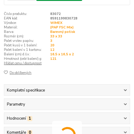
Číslo produktu:
83072
EAN kód:
8591199830728
Výrobce:
WIMEX
Materiál:
(PAP FSC Mix)
Barva:
Barevný potisk
Rozměr (cm):
33 x 33
Počet vrstev papíru:
3
Počet kusů v 1 balení:
20
Počet balení v 1 kartonu:
12
Balení (cm) d.š.v.:
16,5 x 16,5 x 2
Hmotnost (celé balení) g:
121
Hlídat cenu / dostupnost
Do oblíbených
Kompletní specifikace
Parametry
Hodnocení
1
Komentáře
0