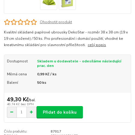
Ohodnotit produkt
Kvalitní skládané papírové ubrousky DekoStar - rozměr 38 x 38 cm (19 x
19 cm složené) / 50 ks. Pro profesionální i domácí použití, vhodné ke
kreativnímu skládání pro slavnostní příležitosti.
celý popis
Dostupnost
Skladem u dodavatele - odesíláme následující
prac. den
Měrná cena
0,99 Kč / ks
Balení
50 ks
49,30 Kč
/
bal.
40,74 Kč
bez DPH
Přidat do košíku
Číslo produktu:
87017