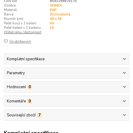
EAN kód:
8591199870175
Výrobce:
WIMEX
Materiál:
PAP
Barva:
Žlutozelená
Rozměr (cm):
38 x 38
Počet kusů v 1 balení:
50
Počet balení v 1 kartonu:
16
Hlídat cenu / dostupnost
Do oblíbených
Kompletní specifikace
Parametry
Hodnocení
0
Komentáře
0
Související zboží
7