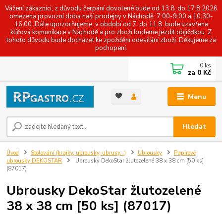
Vážení zákazníci, z důvodu čerpání dovolené bude od 13.8. do 17.8.2026
omezena provozní doba naší prodejny v Náchodě: 7:00-9:00 a 10:30-
16:00. Dále upozorňujeme, v období od 7. do 11.8. bude uzavřena
klíčová komunikace v Náchodě a pro zboží budeme jezdit objížďkou. Z
tohoto důvodu bude docházet ke zpoždění odesílání zboží. Děkujeme za
pochopení.
0
ks
za
0 Kč
Menu
Hledat
Úvod
Stolování (krajky, ubrousky, ubrusy...)
Ubrousky
Papírové
ubrousky DEKOSTAR
Ubrousky DekoStar žlutozelené 38 x 38 cm [50 ks]
(87017)
Ubrousky DekoStar žlutozelené
38 x 38 cm [50 ks] (87017)