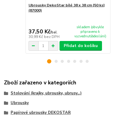
Ubrousky DekoStar bílé 38 x 38 cm [50 ks]
Ubrousky De
(87000)
ks] (87001)
skladem (obvykle
37,50 Kč
49,30 Kč
připraveno k
/
bal.
vyzvednutí/odeslání)
30,99 Kč
bez DPH
40,74 Kč
bez
Přidat do košíku
Zboží zařazeno v kategoriích
Stolování (krajky, ubrousky, ubrusy...)
Ubrousky
Papírové ubrousky DEKOSTAR