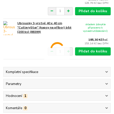
128,76 Kč
bez DPH
Přidat do košíku
Ubrousky 3-vrstvé 40 x 40 cm
skladem (obvykle
"CutleryStar" (kapsy na příbor) bílé
připraveno k
vyzvednutí/odeslání)
[200 ks] (88399)
185,30 Kč
/
bal.
153,14 Kč
bez DPH
Přidat do košíku
Kompletní specifikace
Parametry
Hodnocení
1
Komentáře
0