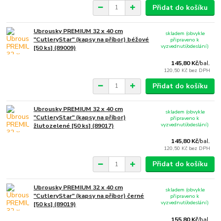
Přidat do košíku
Ubrousky PREMIUM 32 x 40 cm
skladem (obvykle
"CutleryStar" (kapsy na příbor) béžové
připraveno k
vyzvednutí/odeslání)
[50 ks] (89009)
145,80 Kč
/
bal.
120,50 Kč
bez DPH
Přidat do košíku
Ubrousky PREMIUM 32 x 40 cm
skladem (obvykle
"CutleryStar" (kapsy na příbor)
připraveno k
vyzvednutí/odeslání)
žlutozelené [50 ks] (89017)
145,80 Kč
/
bal.
120,50 Kč
bez DPH
Přidat do košíku
Ubrousky PREMIUM 32 x 40 cm
skladem (obvykle
"CutleryStar" (kapsy na příbor) černé
připraveno k
vyzvednutí/odeslání)
[50 ks] (89019)
155,80 Kč
/
bal.