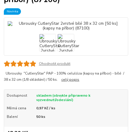
Novinka
Ohodnotit produkt
Ubrousky "CutleryStar" PAP - 100% celulóza (kapsy na příbor) - bílé /
38 x 32 cm (1/8 skládání) / 50 ks.
celý popis
Dostupnost
skladem (obvykle připraveno k
vyzvednutí/odeslání)
Měrná cena
0,97 Kč / ks
Balení
50 ks