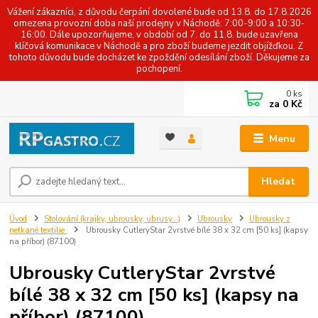
Vážení zákazníci, z důvodu čerpání dovolené bude od 13.8. do 17.8.2026
omezena provozní doba naší prodejny v Náchodě: 7:00-9:00 a 10:30-
16:00. Dále upozorňujeme, v období od 7. do 11.8. bude uzavřena
klíčová komunikace v Náchodě a pro zboží budeme jezdit objížďkou. Z
tohoto důvodu bude docházet ke zpoždění odesílání zboží. Děkujeme za
pochopení.
0
ks
za
0 Kč
Menu
Hledat
Úvod
Stolování (krajky, ubrousky, ubrusy...)
Ubrousky
Ubrousky z
netkané textilie
Ubrousky CutleryStar 2vrstvé bílé 38 x 32 cm [50 ks] (kapsy
na příbor) (87100)
Ubrousky CutleryStar 2vrstvé
bílé 38 x 32 cm [50 ks] (kapsy na
příbor) (87100)