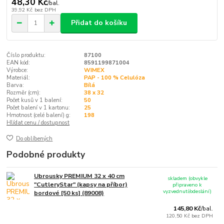
48,30 Kč
/
bal.
39,92 Kč
bez DPH
Přidat do košíku
Číslo produktu:
87100
EAN kód:
8591199871004
Výrobce:
WIMEX
Materiál:
PAP - 100 % Celulóza
Barva:
Bílá
Rozměr (cm):
38 x 32
Počet kusů v 1 balení:
50
Počet balení v 1 kartonu:
25
Hmotnost (celé balení) g:
198
Hlídat cenu / dostupnost
Do oblíbených
Podobné produkty
Ubrousky PREMIUM 32 x 40 cm
skladem (obvykle
"CutleryStar" (kapsy na příbor)
připraveno k
vyzvednutí/odeslání)
bordové [50 ks] (89008)
145,80 Kč
/
bal.
120,50 Kč
bez DPH