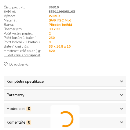
Číslo produktu:
86810
EAN kód:
8591199868103
Výrobce:
WIMEX
Materiál:
(PAP FSC Mix)
Barva:
Přírodní hnědá
Rozměr (cm):
33 x 33
Počet vrstev papíru:
2
Počet kusů v 1 balení:
250
Počet balení v 1 kartonu:
8
Balení (cm) d.š.v.:
33 x 16,5 x 10
Hmotnost (celé balení) g:
820
Hlídat cenu / dostupnost
Do oblíbených
Kompletní specifikace
Parametry
Hodnocení
0
Komentáře
0