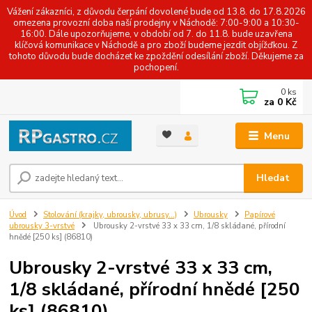
Vážení zákazníci, z důvodu čerpání dovolené bude od 13.8. do 17.8.2026
omezena provozní doba naší prodejny v Náchodě: 7:00-9:00 a 10:30-
16:00. Dále upozorňujeme, v období od 7. do 11.8. bude uzavřena
klíčová komunikace v Náchodě a pro zboží budeme jezdit objížďkou. Z
tohoto důvodu bude docházet ke zpoždění odesílání zboží. Děkujeme za
pochopení.
0
ks
za
0 Kč
Menu
Hledat
Úvod
Stolování (krajky, ubrousky, ubrusy...)
Ubrousky
Papírové
ubrousky 3-vrstvé
Ubrousky 2-vrstvé 33 x 33 cm, 1/8 skládané, přírodní
hnědé [250 ks] (86810)
Ubrousky 2-vrstvé 33 x 33 cm,
1/8 skládané, přírodní hnědé [250
ks] (86810)