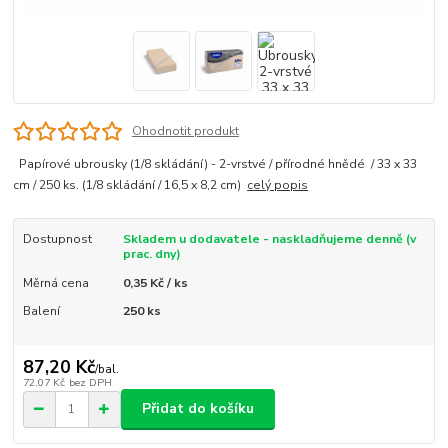
Ohodnotit produkt
Papírové ubrousky (1/8 skládání) - 2-vrstvé / přírodné hnědé / 33 x 33
cm / 250 ks. (1/8 skládání / 16,5 x 8,2 cm)
celý popis
Dostupnost
Skladem u dodavatele - naskladňujeme denně (v
prac. dny)
Měrná cena
0,35 Kč / ks
Balení
250 ks
87,20 Kč
/
bal.
72,07 Kč
bez DPH
Přidat do košíku