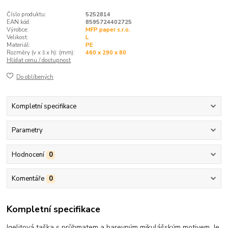
Číslo produktu:
5252814
EAN kód:
8595724402725
Výrobce:
MFP paper s.r.o.
Velikost:
L
Materiál:
PE
Rozměry (v x š x h): (mm):
460 x 290 x 80
Hlídat cenu / dostupnost
Do oblíbených
Kompletní specifikace
Parametry
Hodnocení
0
Komentáře
0
Kompletní specifikace
Igelitová taška s průhmatem a barevným mikulášským motivem. Je