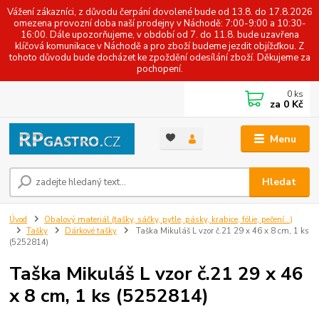
Vážení zákazníci, z důvodu čerpání dovolené bude od 13.8. do 17.8.2026
omezena provozní doba naší prodejny v Náchodě: 7:00-9:00 a 10:30-
16:00. Dále upozorňujeme, v období od 7. do 11.8. bude uzavřena
klíčová komunikace v Náchodě a pro zboží budeme jezdit objížďkou. Z
tohoto důvodu bude docházet ke zpoždění odesílání zboží. Děkujeme za
pochopení.
0
ks
za
0 Kč
Menu
Hledat
Úvod
Obalový materiál (tašky, sáčky, pytle, pásky, krabice, fólie, pečení...)
Tašky
Dárkové tašky
Taška Mikuláš L vzor č.21 29 x 46 x 8 cm, 1 ks
(5252814)
Taška Mikuláš L vzor č.21 29 x 46
x 8 cm, 1 ks (5252814)