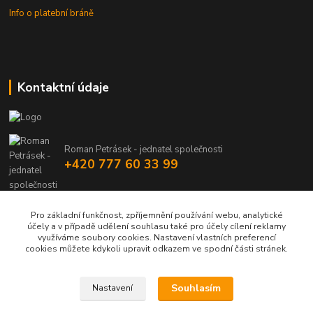
Info o platební bráně
Kontaktní údaje
Roman Petrásek - jednatel společnosti
+420 777 60 33 99
info@rpgastro.cz
Pro základní funkčnost, zpříjemnění používání webu, analytické
účely a v případě udělení souhlasu také pro účely cílení reklamy
využíváme soubory cookies. Nastavení vlastních preferencí
cookies můžete kdykoli upravit odkazem ve spodní části stránek.
Souhlasím
Nastavení
Upravit sběr cookies.