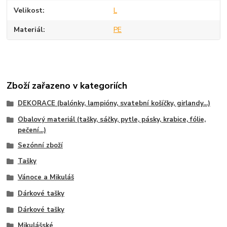
Velikost
L
Materiál
PE
Zboží zařazeno v kategoriích
DEKORACE (balónky, lampióny, svatební košíčky, girlandy...)
Obalový materiál (tašky, sáčky, pytle, pásky, krabice, fólie,
pečení...)
Sezónní zboží
Tašky
Vánoce a Mikuláš
Dárkové tašky
Dárkové tašky
Mikulášské