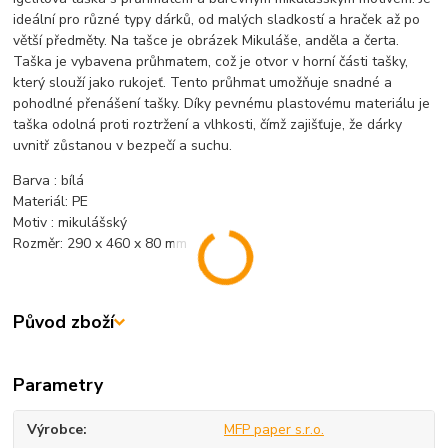
ideální pro různé typy dárků, od malých sladkostí a hraček až po
větší předměty. Na tašce je obrázek Mikuláše, anděla a čerta.
Taška je vybavena průhmatem, což je otvor v horní části tašky,
který slouží jako rukojeť. Tento průhmat umožňuje snadné a
pohodlné přenášení tašky. Díky pevnému plastovému materiálu je
taška odolná proti roztržení a vlhkosti, čímž zajišťuje, že dárky
uvnitř zůstanou v bezpečí a suchu.
Barva : bílá
Materiál: PE
Motiv : mikulášský
Rozměr: 290 x 460 x 80 mm
Původ zboží
Parametry
Výrobce
MFP paper s.r.o.