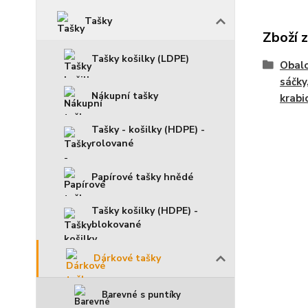
Tašky
Zboží 
Tašky košilky (LDPE)
Obalo
sáčky
Nákupní tašky
krabic
Tašky - košilky (HDPE) -
rolované
Papírové tašky hnědé
Tašky košilky (HDPE) -
blokované
Dárkové tašky
Barevné s puntíky