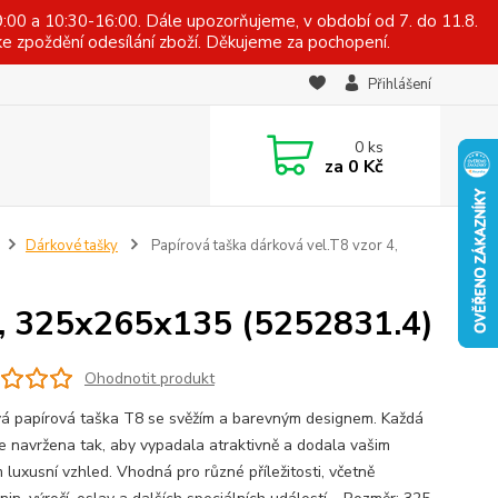
:00 a 10:30-16:00. Dále upozorňujeme, v období od 7. do 11.8.
e zpoždění odesílání zboží. Děkujeme za pochopení.
Přihlášení
0
ks
za
0 Kč
Dárkové tašky
Papírová taška dárková vel.T8 vzor 4,
 4, 325x265x135 (5252831.4)
Ohodnotit produkt
á papírová taška T8 se svěžím a barevným designem. Každá
je navržena tak, aby vypadala atraktivně a dodala vašim
 luxusní vzhled. Vhodná pro různé příležitosti, včetně