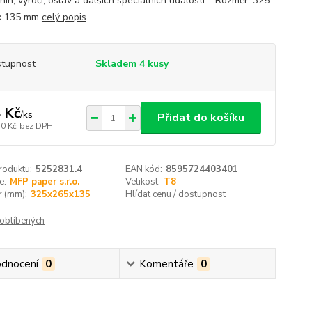
nin, výročí, oslav a dalších speciálních událostí. Rozměr: 325
 x 135 mm
celý popis
tupnost
Skladem 4 kusy
 Kč
/
ks
Přidat do košíku
10 Kč
bez DPH
roduktu:
5252831.4
EAN kód:
8595724403401
e:
MFP paper s.r.o.
Velikost:
T8
 (mm):
325x265x135
Hlídat cenu / dostupnost
oblíbených
dnocení
0
Komentáře
0