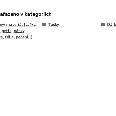
zařazeno v kategoriích
vý materiál (tašky,
Tašky
Dárk
, pytle, pásky,
e, fólie, pečení...)