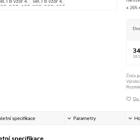
naroze
x 265
Dos
34
28,
Číslo p
Výrobc
Rozměr
Do 
etní specifikace
Parametry
Ho
tní specifikace