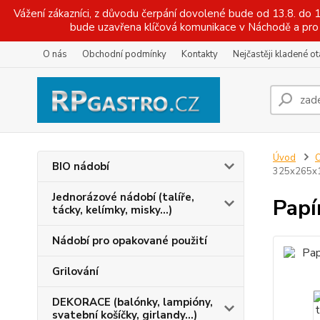
Vážení zákazníci, z důvodu čerpání dovolené bude od 13.8. do
bude uzavřena klíčová komunikace v Náchodě a pro 
O nás
Obchodní podmínky
Kontakty
Nejčastěji kladené o
Úvod
O
BIO nádobí
325x265x1
Jednorázové nádobí (talíře,
Papí
tácky, kelímky, misky...)
Nádobí pro opakované použití
Grilování
DEKORACE (balónky, lampióny,
svatební košíčky, girlandy...)