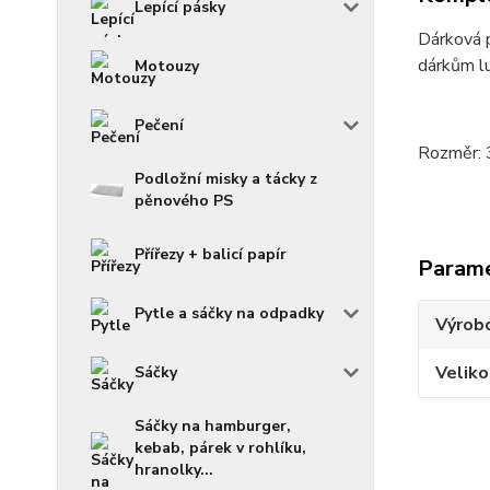
Lepící pásky
Dárková p
dárkům lu
Motouzy
Pečení
Rozměr: 
Podložní misky a tácky z
pěnového PS
Přířezy + balicí papír
Param
Pytle a sáčky na odpadky
Výrob
Veliko
Sáčky
Sáčky na hamburger,
kebab, párek v rohlíku,
hranolky...