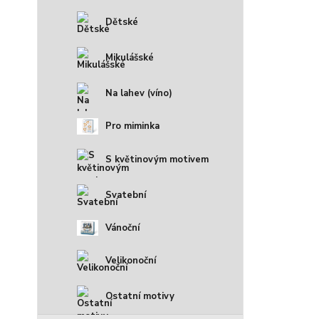
Dětské
Mikulášské
Na lahev (víno)
Pro miminka
S květinovým motivem
Svatební
Vánoční
Velikonoční
Ostatní motivy