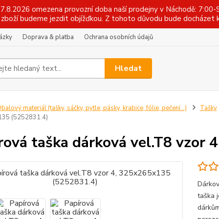
 17.8.2026 omezena provozní doba naší prodejny v Náchodě: 7:00-9
zboží budeme jezdit objížďkou. Z tohoto důvodu bude docházet k
tázky
Doprava & platba
Ochrana osobních údajů
Hledat
balový materiál (tašky, sáčky, pytle, pásky, krabice, fólie, pečení...)
Tašky
35 (5252831.4)
rová taška dárková vel.T8 vzor
Dárkov
taška 
dárkům