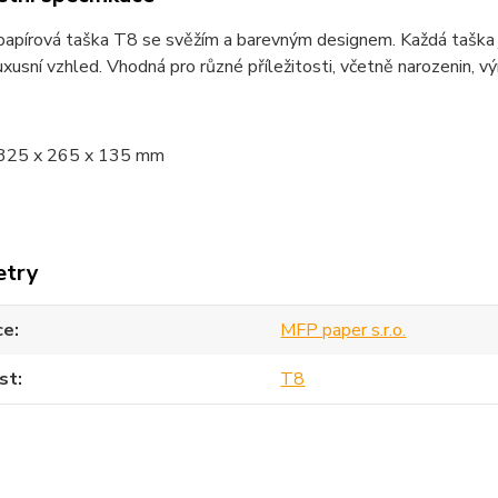
apírová taška T8 se svěžím a barevným designem. Každá taška j
xusní vzhled. Vhodná pro různé příležitosti, včetně narozenin, výro
325 x 265 x 135 mm
etry
ce
MFP paper s.r.o.
st
T8