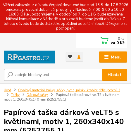
Vážení zákazníci, z důvodu čerpání dovolené bude od 13.8. do 17.8.2026
omezena provozní doba naší prodejny v Náchodě: 7:00-9:00 a 10:30-
16:00. Dále upozorňujeme, v období od 7. do 11.8. bude uzavřena
klíčová komunikace v Náchodě a pro zboží budeme jezdit objížďkou. Z
tohoto důvodu bude docházet ke zpoždění odesílání zboží. Děkujeme za
pochopení.
0
ks
za
0 Kč
Menu
Hledat
Úvod
Obalový materiál (tašky, sáčky, pytle, pásky, krabice, fólie, pečení...)
Tašky
Dárkové tašky
Papírová taška dárková vel.T5 s květinami,
motiv 1, 260x340x140 mm (5252755.1)
Papírová taška dárková vel.T5 s
květinami, motiv 1, 260x340x140
mm (5252755.1)