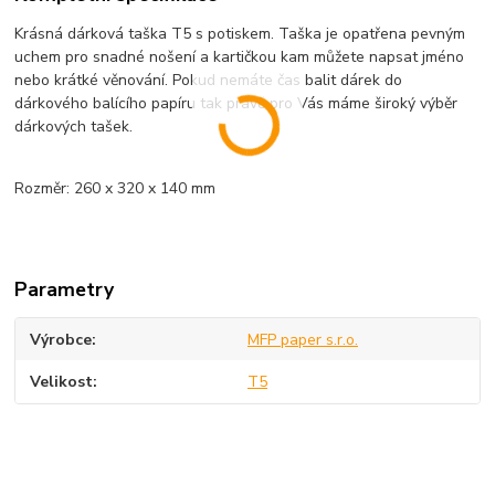
Krásná dárková taška T5 s potiskem. Taška je opatřena pevným
uchem pro snadné nošení a kartičkou kam můžete napsat jméno
nebo krátké věnování. Pokud nemáte čas balit dárek do
dárkového balícího papíru tak právě pro Vás máme široký výběr
dárkových tašek.
Rozměr: 260 x 320 x 140 mm
Parametry
Výrobce
MFP paper s.r.o.
Velikost
T5