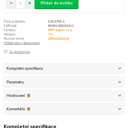
Přidat do košíku
Číslo produktu:
5252755.1
EAN kód:
8595138533411
Výrobce:
MFP paper s.r.o.
Velikost:
T5
Rozměr (mm):
260x320x140
Hlídat cenu / dostupnost
Do oblíbených
Kompletní specifikace
Parametry
Hodnocení
0
Komentáře
0
Kompletní specifikace