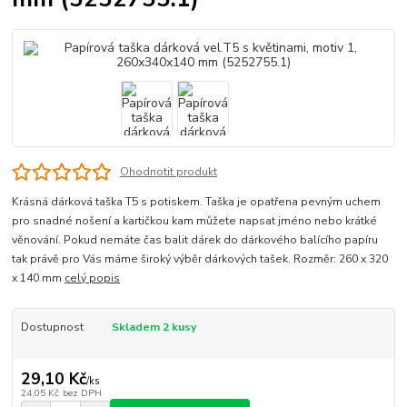
Ohodnotit produkt
Krásná dárková taška T5 s potiskem. Taška je opatřena pevným uchem
pro snadné nošení a kartičkou kam můžete napsat jméno nebo krátké
věnování. Pokud nemáte čas balit dárek do dárkového balícího papíru
tak právě pro Vás máme široký výběr dárkových tašek. Rozměr: 260 x 320
x 140 mm
celý popis
Dostupnost
Skladem 2 kusy
29,10 Kč
/
ks
24,05 Kč
bez DPH