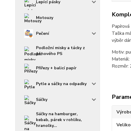
Lepící pásky
Komple
Motouzy
Papírová 
Taška má 
Pečení
výběr dár
Podložní misky a tácky z
Motiv: pu
pěnového PS
Materiál:
Rozměr:
Přířezy + balicí papír
Pytle a sáčky na odpadky
Param
Sáčky
Výrob
Sáčky na hamburger,
kebab, párek v rohlíku,
Veliko
hranolky...