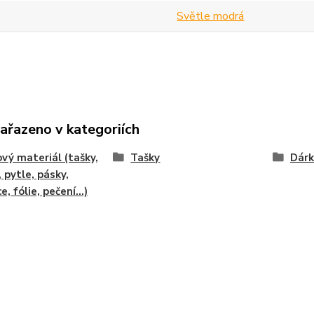
Světle modrá
zařazeno v kategoriích
vý materiál (tašky,
Tašky
Dárk
, pytle, pásky,
e, fólie, pečení...)