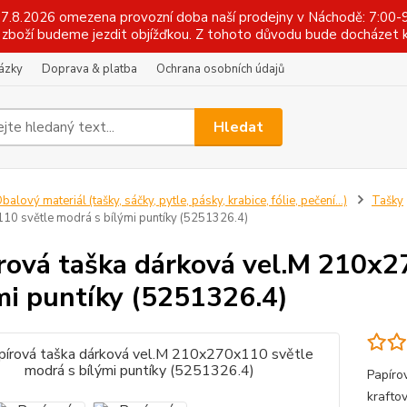
 17.8.2026 omezena provozní doba naší prodejny v Náchodě: 7:00-9
zboží budeme jezdit objížďkou. Z tohoto důvodu bude docházet k
tázky
Doprava & platba
Ochrana osobních údajů
Hledat
balový materiál (tašky, sáčky, pytle, pásky, krabice, fólie, pečení...)
Tašky
0 světle modrá s bílými puntíky (5251326.4)
rová taška dárková vel.M 210x2
mi puntíky (5251326.4)
Papíro
krafto