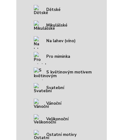
Dětské
Mikulášské
Na lahev (víno)
Pro miminka
S květinovým motivem
Svatební
Vánoční
Velikonoční
Ostatní motivy