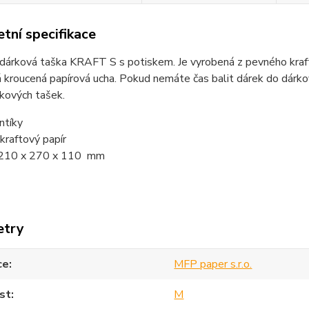
tní specifikace
dárková taška KRAFT S s potiskem. Je vyrobená z pevného krafto
kroucená papírová ucha. Pokud nemáte čas balit dárek do dárkov
kových tašek.
ntíky
 kraftový papír
 210 x 270 x 110 mm
etry
ce
MFP paper s.r.o.
st
M