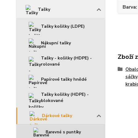
Barva
Tašky
Tašky košilky (LDPE)
Nákupní tašky
Zboží 
Tašky - košilky (HDPE) -
rolované
Obalo
sáčky
Papírové tašky hnědé
krabic
Tašky košilky (HDPE) -
blokované
Dárkové tašky
Barevné s puntíky