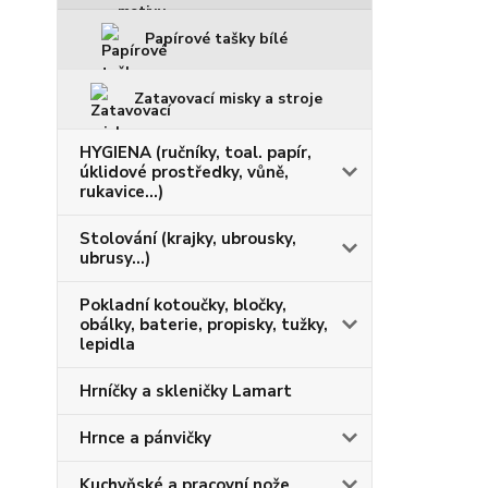
Papírové tašky bílé
Zatavovací misky a stroje
HYGIENA (ručníky, toal. papír,
úklidové prostředky, vůně,
rukavice...)
Stolování (krajky, ubrousky,
ubrusy...)
Pokladní kotoučky, bločky,
obálky, baterie, propisky, tužky,
lepidla
Hrníčky a skleničky Lamart
Hrnce a pánvičky
Kuchyňské a pracovní nože