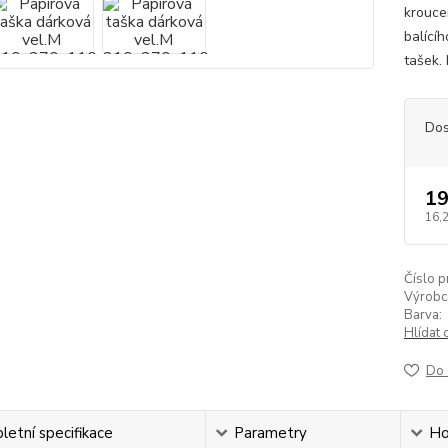
krouce
balící
tašek. 
Dos
19
16,
Číslo p
Výrobc
Barva:
Hlídat 
Do 
etní specifikace
Parametry
Ho