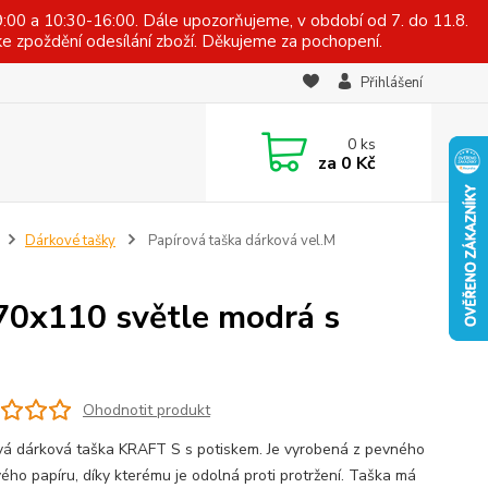
:00 a 10:30-16:00. Dále upozorňujeme, v období od 7. do 11.8.
e zpoždění odesílání zboží. Děkujeme za pochopení.
Přihlášení
0
ks
za
0 Kč
Dárkové tašky
Papírová taška dárková vel.M
70x110 světle modrá s
Ohodnotit produkt
vá dárková taška KRAFT S s potiskem. Je vyrobená z pevného
vého papíru, díky kterému je odolná proti protržení. Taška má