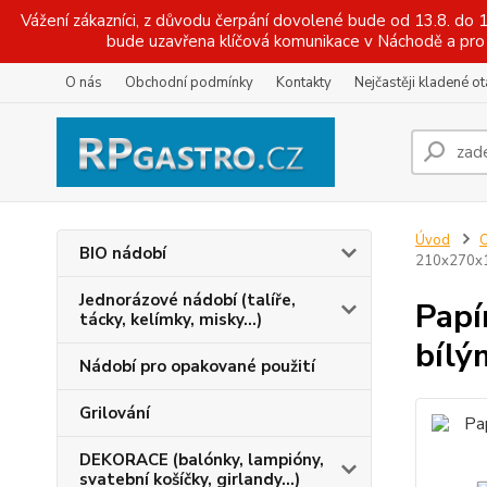
Vážení zákazníci, z důvodu čerpání dovolené bude od 13.8. do
bude uzavřena klíčová komunikace v Náchodě a pro 
O nás
Obchodní podmínky
Kontakty
Nejčastěji kladené o
Úvod
O
BIO nádobí
210x270x11
Jednorázové nádobí (talíře,
Papí
tácky, kelímky, misky...)
bílý
Nádobí pro opakované použití
Grilování
DEKORACE (balónky, lampióny,
svatební košíčky, girlandy...)