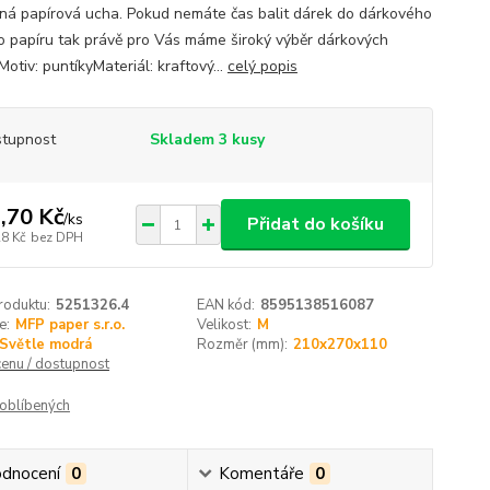
ná papírová ucha. Pokud nemáte čas balit dárek do dárkového
ho papíru tak právě pro Vás máme široký výběr dárkových
Motiv: puntíkyMateriál: kraftový...
celý popis
tupnost
Skladem 3 kusy
,70 Kč
/
ks
Přidat do košíku
28 Kč
bez DPH
roduktu:
5251326.4
EAN kód:
8595138516087
e:
MFP paper s.r.o.
Velikost:
M
Světle modrá
Rozměr (mm):
210x270x110
cenu / dostupnost
oblíbených
dnocení
0
Komentáře
0