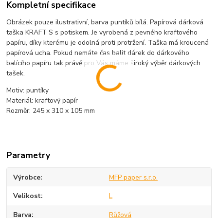
Kompletní specifikace
Obrázek pouze ilustrativní, barva puntíků bílá. Papírová dárková
taška KRAFT S s potiskem. Je vyrobená z pevného kraftového
papíru, díky kterému je odolná proti protržení. Taška má kroucená
papírová ucha. Pokud nemáte čas balit dárek do dárkového
balícího papíru tak právě pro Vás máme široký výběr dárkových
tašek.
Motiv: puntíky
Materiál: kraftový papír
Rozměr: 245 x 310 x 105 mm
Parametry
Výrobce
MFP paper s.r.o.
Velikost
L
Barva
Růžová