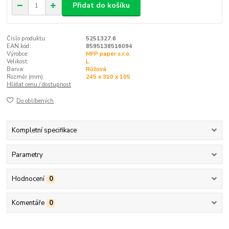
Přidat do košíku
Číslo produktu:
5251327.6
EAN kód:
8595138516094
Výrobce:
MFP paper s.r.o.
Velikost:
L
Barva:
Růžová
Rozměr (mm):
245 x 310 x 105
Hlídat cenu / dostupnost
Do oblíbených
Kompletní specifikace
Parametry
Hodnocení
0
Komentáře
0