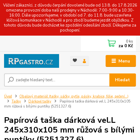
Vážení zákazníci, z důvodu čerpání dovolené bude od 13.8. do 17.8.2026
omezena provozní doba naší prodejny v Náchodě: 7:00-9:00 a 10:30-
16:00. Dále upozorňujeme, v období od 7. do 11.8. bude uzavřena
klíčová komunikace v Náchodě a pro zboží budeme jezdit objížďkou. Z
tohoto důvodu bude docházet ke zpoždění odesílání zboží. Děkujeme za
pochopení.
0
ks
za
0 Kč
Menu
Hledat
Úvod
Obalový materiál (tašky, sáčky, pytle, pásky, krabice, fólie, pečení...)
Tašky
Dárkové tašky
Papírová taška dárková vel.L 245x310x105
mm růžová s bílými puntíky (5251327.6)
Papírová taška dárková vel.L
245x310x105 mm růžová s bílými
puntíky (5251327.6)