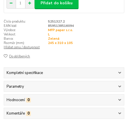
Přidat do košíku
Číslo produktu:
5251327.2
EAN kód:
8595138516094
Výrobce:
MFP paper s.r.o.
Velikost:
L
Barva:
Zelená
Rozměr (mm):
245 x 310 x 105
Hlídat cenu / dostupnost
Do oblíbených
Kompletní specifikace
Parametry
Hodnocení
0
Komentáře
0