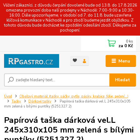
Vážení zákazníci, z důvodu čerpání dovolené bude od 13.8. do 17.8.2026
omezena provozní doba naší prodejny v Náchodě: 7:00-9:00 a 10:30-
16:00. Dále upozorňujeme, v období od 7. do 11.8. bude uzavřena
klíčová komunikace v Náchodě a pro zboží budeme jezdit objížďkou. Z
tohoto důvodu bude docházet ke zpoždění odesílání zboží. Děkujeme za
pochopení.
0
ks
za
0 Kč
Menu
Hledat
Úvod
Obalový materiál (tašky, sáčky, pytle, pásky, krabice, fólie, pečení...)
Tašky
Dárkové tašky
Papírová taška dárková vel.L 245x310x105
mm zelená s bílými puntíky (5251327.2)
Papírová taška dárková vel.L
245x310x105 mm zelená s bílými
puntíky (5251327.2)