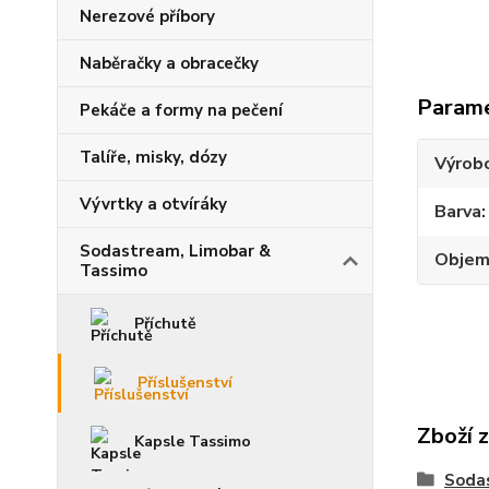
Nerezové příbory
Naběračky a obracečky
Param
Pekáče a formy na pečení
Talíře, misky, dózy
Výrob
Vývrtky a otvíráky
Barva
Sodastream, Limobar &
Objem 
Tassimo
Příchutě
Příslušenství
Zboží 
Kapsle Tassimo
Soda