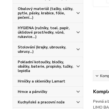
Obalový materiál (tašky, sáčky,
pytle, pásky, krabice, fólie,
pečení...)
HYGIENA (ručníky, toal. papír,
úklidové prostředky, vůně,
rukavice...)
Stolování (krajky, ubrousky,
ubrusy...)
Pokladní kotoučky, bločky,
obálky, baterie, propisky, tužky,
lepidla
Kompl
Hrníčky a skleničky Lamart
Komple
Hrnce a pánvičky
Pevná a b
Kuchyňské a pracovní nože
LIMO BAR