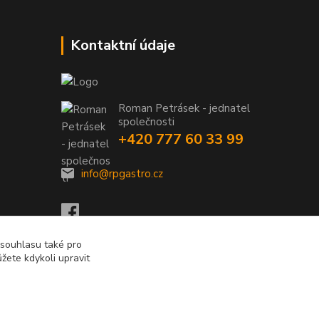
Kontaktní údaje
Roman Petrásek - jednatel
společnosti
+420 777 60 33 99
info@rpgastro.cz
 souhlasu také pro
žete kdykoli upravit