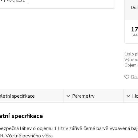
Dos
17
144
Číslo p
Výrobc
Objem (
Do 
etní specifikace
Parametry
Ho
tní specifikace
ezpečná láhev o objemu 1 litr v zářivě černé barvě vybavená ba
. Včetně pevného víčka.