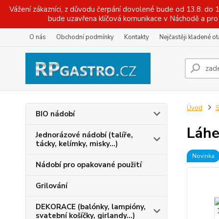
Vážení zákazníci, z důvodu čerpání dovolené bude od 13.8. do
bude uzavřena klíčová komunikace v Náchodě a pro 
O nás
Obchodní podmínky
Kontakty
Nejčastěji kladené o
Úvod
S
BIO nádobí
Láhe
Jednorázové nádobí (talíře,
tácky, kelímky, misky...)
Novinka
Nádobí pro opakované použití
Grilování
DEKORACE (balónky, lampióny,
svatební košíčky, girlandy...)