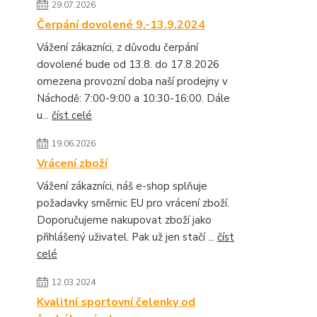
29.07.2026
Čerpání dovolené 9.-13.9.2024
Vážení zákazníci, z důvodu čerpání
dovolené bude od 13.8. do 17.8.2026
omezena provozní doba naší prodejny v
Náchodě: 7:00-9:00 a 10:30-16:00. Dále
u...
číst celé
19.06.2026
Vrácení zboží
Vážení zákazníci, náš e-shop splňuje
požadavky směrnic EU pro vrácení zboží.
Doporučujeme nakupovat zboží jako
přihlášený uživatel. Pak už jen stačí ...
číst
celé
12.03.2024
Kvalitní sportovní čelenky od