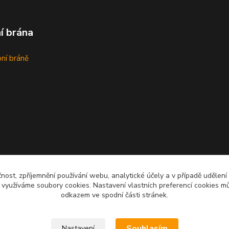
í brána
bní bráně
čnost, zpříjemnění používání webu, analytické účely a v případě udělení
y využíváme soubory cookies. Nastavení vlastních preferencí cookies mů
odkazem ve spodní části stránek.
Upravit sběr cookies.
Souhlasím
Nastavení