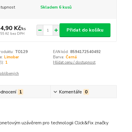
tupnost
Skladem 6 kusů
4,90 Kč
/
ks
Přidat do košíku
,55 Kč
bez DPH
roduktu:
TO129
EAN kód:
8594172540492
e:
Limobar
Barva:
Černá
l):
1
Hlídat cenu / dostupnost
oblíbených
dnocení
1
Komentáře
0
jonetovým uzávěrem pro technologii Click&Fix značky