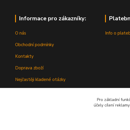
Informace pro zákazníky:
Platebn
O nás
Info o plate
Obchodní podmínky
Kontakty
Doprava zboží
Nejčastěji kladené otázky
Nákup na splátky s Cofidis
Pro základní funk
účely cílení reklam