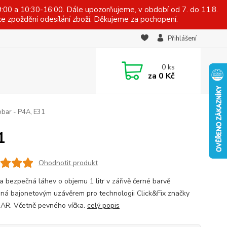
:00 a 10:30-16:00. Dále upozorňujeme, v období od 7. do 11.8.
e zpoždění odesílání zboží. Děkujeme za pochopení.
Přihlášení
0
ks
za
0 Kč
obar - P4A, E31
1
Ohodnotit produkt
a bezpečná láhev o objemu 1 litr v zářivě černé barvě
ná bajonetovým uzávěrem pro technologii Click&Fix značky
AR. Včetně pevného víčka.
celý popis