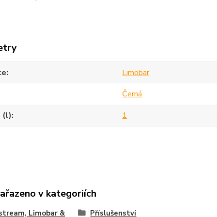
etry
ce
Limobar
Černá
(l)
1
zařazeno v kategoriích
stream, Limobar &
Příslušenství