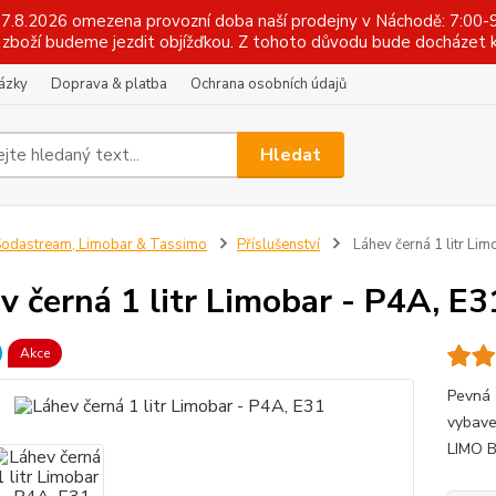
 17.8.2026 omezena provozní doba naší prodejny v Náchodě: 7:00-9
zboží budeme jezdit objížďkou. Z tohoto důvodu bude docházet k
tázky
Doprava & platba
Ochrana osobních údajů
Hledat
odastream, Limobar & Tassimo
Příslušenství
Láhev černá 1 litr Lim
v černá 1 litr Limobar - P4A, E3
Akce
Pevná 
vybave
LIMO B