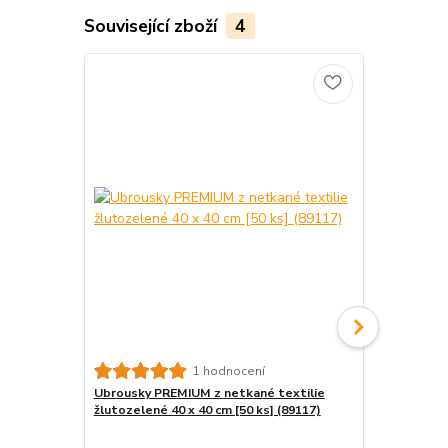
Související zboží
4
NEPOSÍLÁME
1 hodnocení
textílie rol
Ubrousky PREMIUM z netkané textilie
ks] Nezasíl
žlutozelené 40 x 40 cm [50 ks] (89117)
(88817)