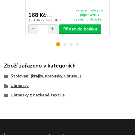
skladem (obvykle
168 Kč
781 Kč
připraveno k
/
bal.
/
ks
vyzvednutí/odeslání)
138,84 Kč
bez DPH
645,45 Kč
be
Přidat do košíku
Zboží zařazeno v kategoriích
Stolování (krajky, ubrousky, ubrusy...)
Ubrousky
Ubrousky z netkané textilie