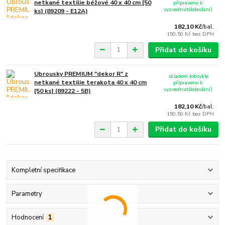
netkané textilie béžové 40 x 40 cm [50
připraveno k
vyzvednutí/odeslání)
ks] (89209 - E12A)
182,10 Kč
/
bal.
150,50 Kč
bez DPH
Přidat do košíku
Ubrousky PREMIUM "dekor R" z
skladem (obvykle
netkané textilie terakota 40 x 40 cm
připraveno k
vyzvednutí/odeslání)
[50 ks] (89222 - 5B)
182,10 Kč
/
bal.
150,50 Kč
bez DPH
Přidat do košíku
Kompletní specifikace
Parametry
Hodnocení
1