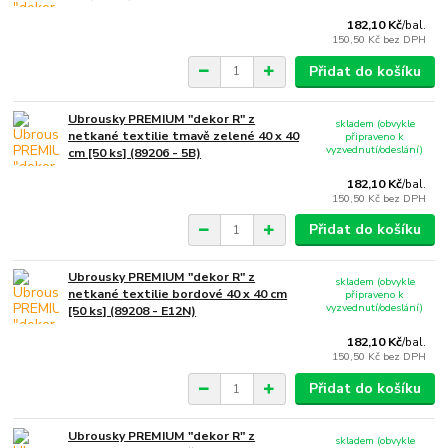
182,10 Kč
/
bal.
150,50 Kč
bez DPH
Přidat do košíku
Ubrousky PREMIUM "dekor R" z
skladem (obvykle
netkané textilie tmavě zelené 40 x 40
připraveno k
vyzvednutí/odeslání)
cm [50 ks] (89206 - 5B)
182,10 Kč
/
bal.
150,50 Kč
bez DPH
Přidat do košíku
Ubrousky PREMIUM "dekor R" z
skladem (obvykle
netkané textilie bordové 40 x 40 cm
připraveno k
vyzvednutí/odeslání)
[50 ks] (89208 - E12N)
182,10 Kč
/
bal.
150,50 Kč
bez DPH
Přidat do košíku
Ubrousky PREMIUM "dekor R" z
skladem (obvykle