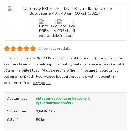
Ohodnotit produkt
Luxusní ubrousky PREMIUM z netkané textilie (Airlaid) jsou vhodné pro
každou slavnostní tabuli např. na svatby, rauty, narozeniny, výročí a další
významné příležitosti. Ať už se jedná o firemní hostinu či soukromou
večeři při svíčkách, tyto vysoce kvalitní ubrousky s velmi decentním
dekorem růží d...
celý popis
Dostupnost
skladem (obvykle připraveno k
vyzvednutí/odeslání)
Měrná cena
3,64 Kč / ks
Balení
50 ks