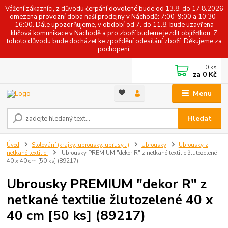
Vážení zákazníci, z důvodu čerpání dovolené bude od 13.8. do 17.8.2026
omezena provozní doba naší prodejny v Náchodě: 7:00-9:00 a 10:30-
16:00. Dále upozorňujeme, v období od 7. do 11.8. bude uzavřena
klíčová komunikace v Náchodě a pro zboží budeme jezdit objížďkou. Z
tohoto důvodu bude docházet ke zpoždění odesílání zboží. Děkujeme za
pochopení.
0
ks
za
0 Kč
Menu
Hledat
Úvod
Stolování (krajky, ubrousky, ubrusy...)
Ubrousky
Ubrousky z
netkané textilie
Ubrousky PREMIUM "dekor R" z netkané textilie žlutozelené
40 x 40 cm [50 ks] (89217)
Ubrousky PREMIUM "dekor R" z
netkané textilie žlutozelené 40 x
40 cm [50 ks] (89217)