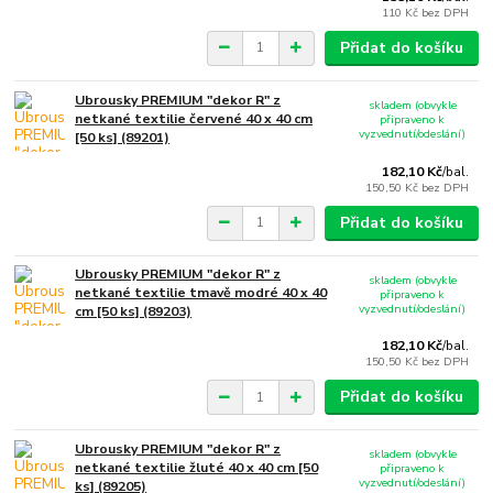
110 Kč
bez DPH
Přidat do košíku
Ubrousky PREMIUM "dekor R" z
skladem (obvykle
netkané textilie červené 40 x 40 cm
připraveno k
vyzvednutí/odeslání)
[50 ks] (89201)
182,10 Kč
/
bal.
150,50 Kč
bez DPH
Přidat do košíku
Ubrousky PREMIUM "dekor R" z
skladem (obvykle
netkané textilie tmavě modré 40 x 40
připraveno k
vyzvednutí/odeslání)
cm [50 ks] (89203)
182,10 Kč
/
bal.
150,50 Kč
bez DPH
Přidat do košíku
Ubrousky PREMIUM "dekor R" z
skladem (obvykle
netkané textilie žluté 40 x 40 cm [50
připraveno k
vyzvednutí/odeslání)
ks] (89205)