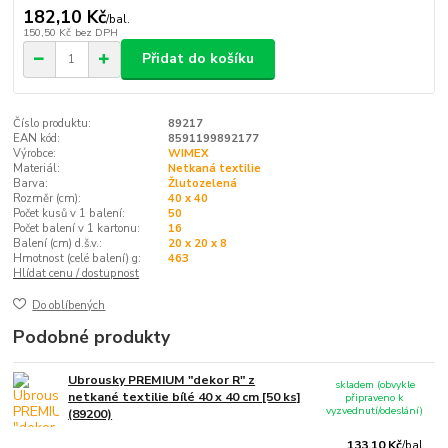
182,10 Kč
/
bal.
150,50 Kč
bez DPH
Přidat do košíku
Číslo produktu:
89217
EAN kód:
8591199892177
Výrobce:
WIMEX
Materiál:
Netkaná textilie
Barva:
Žlutozelená
Rozměr (cm):
40 x 40
Počet kusů v 1 balení:
50
Počet balení v 1 kartonu:
16
Balení (cm) d.š.v.:
20 x 20 x 8
Hmotnost (celé balení) g:
463
Hlídat cenu / dostupnost
Do oblíbených
Podobné produkty
Ubrousky PREMIUM "dekor R" z
skladem (obvykle
netkané textilie bílé 40 x 40 cm [50 ks]
připraveno k
vyzvednutí/odeslání)
(89200)
133,10 Kč
/
bal.