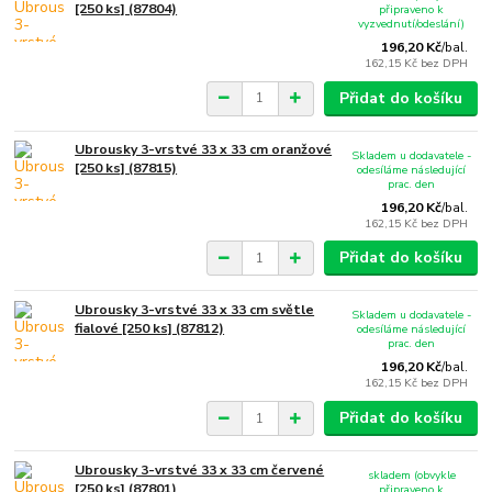
[250 ks] (87804)
připraveno k
vyzvednutí/odeslání)
196,20 Kč
/
bal.
162,15 Kč
bez DPH
Přidat do košíku
Ubrousky 3-vrstvé 33 x 33 cm oranžové
Skladem u dodavatele -
[250 ks] (87815)
odesíláme následující
prac. den
196,20 Kč
/
bal.
162,15 Kč
bez DPH
Přidat do košíku
Ubrousky 3-vrstvé 33 x 33 cm světle
Skladem u dodavatele -
fialové [250 ks] (87812)
odesíláme následující
prac. den
196,20 Kč
/
bal.
162,15 Kč
bez DPH
Přidat do košíku
Ubrousky 3-vrstvé 33 x 33 cm červené
skladem (obvykle
[250 ks] (87801)
připraveno k