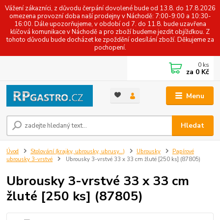
Vážení zákazníci, z důvodu čerpání dovolené bude od 13.8. do 17.8.2026
omezena provozní doba naší prodejny v Náchodě: 7:00-9:00 a 10:30-
16:00. Dále upozorňujeme, v období od 7. do 11.8. bude uzavřena
klíčová komunikace v Náchodě a pro zboží budeme jezdit objížďkou. Z
tohoto důvodu bude docházet ke zpoždění odesílání zboží. Děkujeme za
pochopení.
0
ks
za
0 Kč
Menu
Hledat
Úvod
Stolování (krajky, ubrousky, ubrusy...)
Ubrousky
Papírové
ubrousky 3-vrstvé
Ubrousky 3-vrstvé 33 x 33 cm žluté [250 ks] (87805)
Ubrousky 3-vrstvé 33 x 33 cm
žluté [250 ks] (87805)