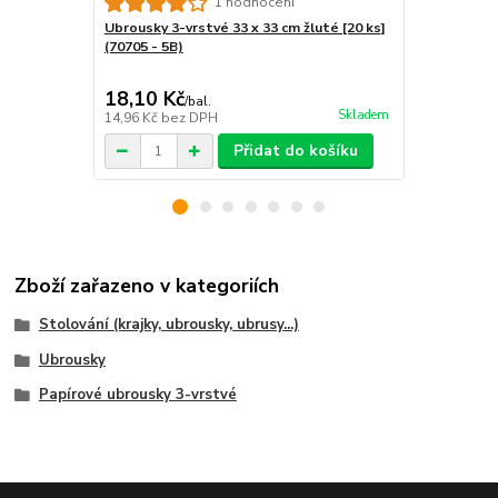
Ubrousky 3-v
1 hodnocení
(88305)
Ubrousky 3-vrstvé 33 x 33 cm žluté [20 ks]
(70705 - 5B)
18,10 Kč
285,10 K
/
bal.
Skladem
14,96 Kč
bez DPH
235,62 Kč
be
Přidat do košíku
Zboží zařazeno v kategoriích
Stolování (krajky, ubrousky, ubrusy...)
Ubrousky
Papírové ubrousky 3-vrstvé