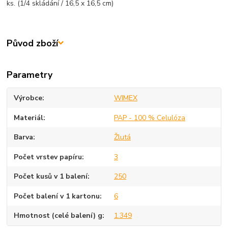
ks. (1/4 skládání / 16,5 x 16,5 cm)
Původ zboží
Parametry
Výrobce
WIMEX
Materiál
PAP - 100 % Celulóza
Barva
Žlutá
Počet vrstev papíru
3
Počet kusů v 1 balení
250
Počet balení v 1 kartonu
6
Hmotnost (celé balení) g
1.349