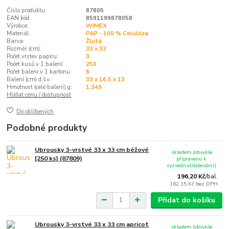
Číslo produktu:
87805
EAN kód:
8591199878058
Výrobce:
WIMEX
Materiál:
PAP - 100 % Celulóza
Barva:
Žlutá
Rozměr (cm):
33 x 33
Počet vrstev papíru:
3
Počet kusů v 1 balení:
250
Počet balení v 1 kartonu:
6
Balení (cm) d.š.v.:
33 x 16,5 x 13
Hmotnost (celé balení) g:
1.349
Hlídat cenu / dostupnost
Do oblíbených
Podobné produkty
Ubrousky 3-vrstvé 33 x 33 cm béžové
skladem (obvykle
[250 ks] (87809)
připraveno k
vyzvednutí/odeslání)
196,20 Kč
/
bal.
162,15 Kč
bez DPH
Přidat do košíku
Ubrousky 3-vrstvé 33 x 33 cm apricot
skladem (obvykle