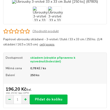
Ohodnotit produkt
Papírové ubrousky skládané - 3-vrstvé / žluté / 33 x 33 cm / 250 ks. (1/4
skládání / 16,5 x 16,5 cm)
celý popis
Dostupnost
skladem (obvykle připraveno k
vyzvednutí/odeslání)
Měrná cena
0,78 Kč / ks
Balení
250 ks
196,20 Kč
/
bal.
162,15 Kč
bez DPH
Přidat do košíku