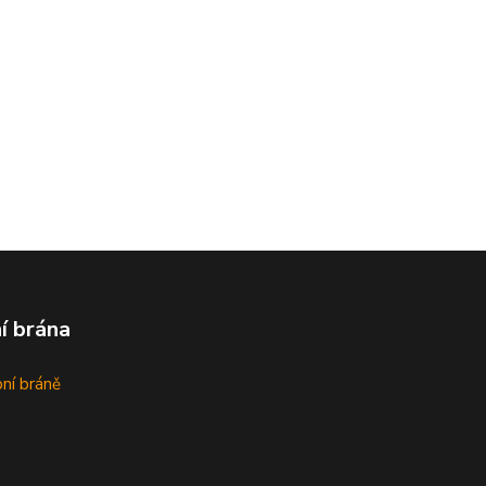
í brána
bní bráně