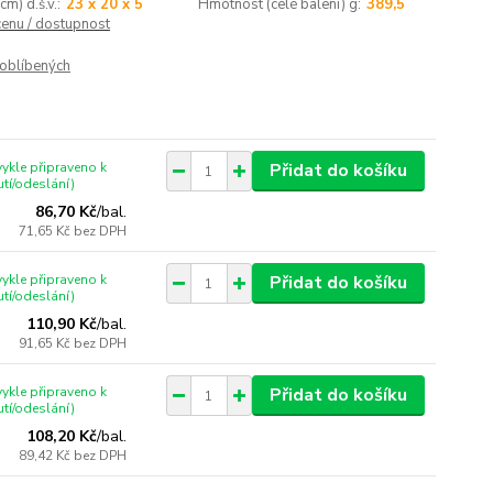
cm) d.š.v.:
23 x 20 x 5
Hmotnost (celé balení) g:
389,5
cenu / dostupnost
oblíbených
ykle připraveno k
Přidat do košíku
tí/odeslání)
86,70 Kč
/
bal.
71,65 Kč
bez DPH
ykle připraveno k
Přidat do košíku
tí/odeslání)
110,90 Kč
/
bal.
91,65 Kč
bez DPH
ykle připraveno k
Přidat do košíku
tí/odeslání)
108,20 Kč
/
bal.
89,42 Kč
bez DPH