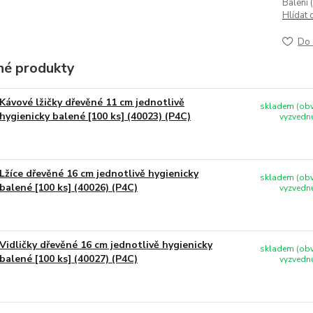
Balení (
Hlídat 
Do 
é produkty
Kávové lžičky dřevěné 11 cm jednotlivě
skladem (obv
hygienicky balené [100 ks] (40023) (P4C)
vyzvednu
Lžíce dřevěné 16 cm jednotlivě hygienicky
skladem (obv
balené [100 ks] (40026) (P4C)
vyzvednu
Vidličky dřevěné 16 cm jednotlivě hygienicky
skladem (obv
balené [100 ks] (40027) (P4C)
vyzvednu