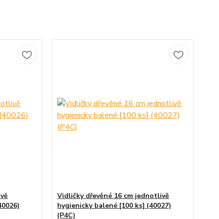
ivě
Vidličky dřevěné 16 cm jednotlivě
40026)
hygienicky balené [100 ks] (40027)
(P4C)