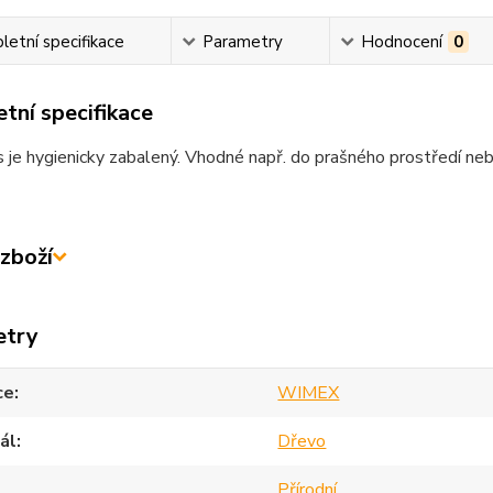
etní specifikace
Parametry
Hodnocení
0
tní specifikace
 je hygienicky zabalený. Vhodné např. do prašného prostředí neb
zboží
etry
ce
WIMEX
ál
Dřevo
Přírodní