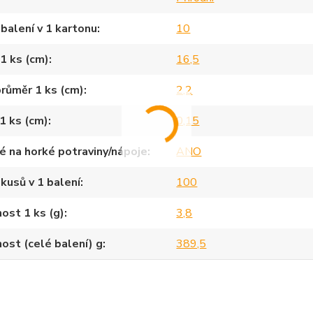
balení v 1 kartonu
10
1 ks (cm)
16,5
průměr 1 ks (cm)
2,2
1 ks (cm)
0,15
 na horké potraviny/nápoje
ANO
kusů v 1 balení
100
ost 1 ks (g)
3,8
st (celé balení) g
389,5