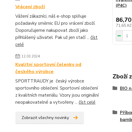
(P4C)
Vrácení zboží
Vážení zákazníci, náš e-shop splňuje
86,70
požadavky směrnic EU pro vrácení zboží.
71,65 K
Doporučujeme nakupovat zboží jako
přihlášený uživatel. Pak už jen stačí ...
číst
celé
12.03.2024
Kvalitní sportovní čelenky od
českého výrobce
Zboží 
SPORTTRAUDY je český výrobce
sportovního oblečení. Sportovní oblečení
BIO n
z kvalitních materiálu. Vzory jsou originální
neopakovatelné a vytvořeny ...
číst celé
Příbo
Zobrazit všechny novinky
bamb