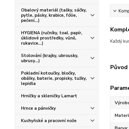
Obalový materiál (tašky, sáčky,
Kompl
pytle, pásky, krabice, fólie,
pečení...)
Komple
HYGIENA (ručníky, toal. papír,
úklidové prostředky, vůně,
Každý kus
rukavice...)
Stolování (krajky, ubrousky,
ubrusy...)
Původ 
Pokladní kotoučky, bločky,
obálky, baterie, propisky, tužky,
lepidla
Param
Hrníčky a skleničky Lamart
Výrob
Hrnce a pánvičky
Materi
Kuchyňské a pracovní nože
Barva