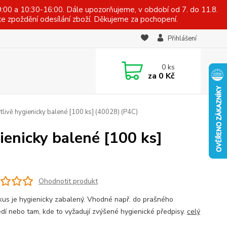
:00 a 10:30-16:00. Dále upozorňujeme, v období od 7. do 11.8.
e zpoždění odesílání zboží. Děkujeme za pochopení.
Přihlášení
0
ks
za
0 Kč
livě hygienicky balené [100 ks] (40028) (P4C)
ienicky balené [100 ks]
Ohodnotit produkt
kus je hygienicky zabalený. Vhodné např. do prašného
edí nebo tam, kde to vyžadují zvýšené hygienické předpisy.
celý