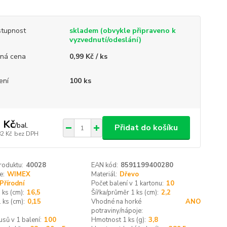
tupnost
skladem (obvykle připraveno k
vyzvednutí/odeslání)
ná cena
0,99 Kč / ks
ení
100 ks
 Kč
/
bal.
Přidat do košíku
82 Kč
bez DPH
roduktu:
40028
EAN kód:
8591199400280
e:
WIMEX
Materiál:
Dřevo
Přírodní
Počet balení v 1 kartonu:
10
 ks (cm):
16,5
Šířka/průměr 1 ks (cm):
2,2
 ks (cm):
0,15
Vhodné na horké
ANO
potraviny/nápoje:
usů v 1 balení:
100
Hmotnost 1 ks (g):
3,8