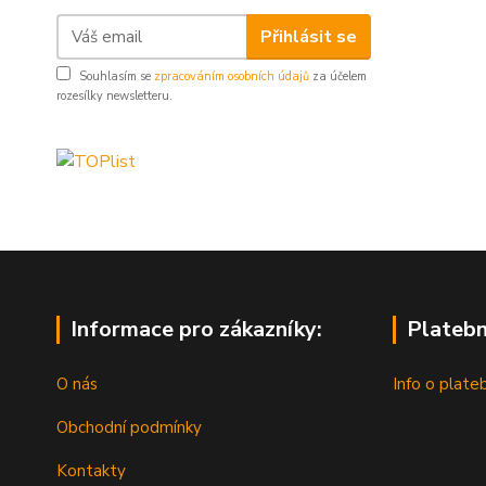
Přihlásit se
Souhlasím se
zpracováním osobních údajů
za účelem
rozesílky newsletteru.
Informace pro zákazníky:
Platebn
O nás
Info o plate
Obchodní podmínky
Kontakty