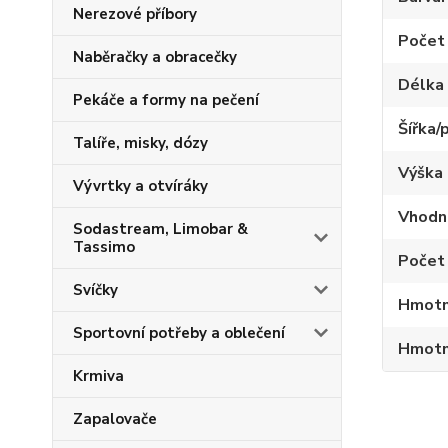
Nerezové příbory
Počet 
Naběračky a obracečky
Délka 
Pekáče a formy na pečení
Šířka/
Talíře, misky, dózy
Výška 
Vývrtky a otvíráky
Vhodné
Sodastream, Limobar &
Tassimo
Počet 
Svíčky
Hmotn
Sportovní potřeby a oblečení
Hmotno
Krmiva
Zapalovače