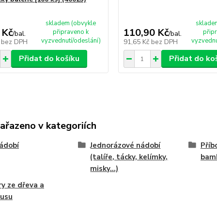
skladem (obvykle
sklade
 Kč
110,90 Kč
připraveno k
přip
/
bal.
/
bal.
vyzvednutí/odeslání)
vyzvednu
č
bez DPH
91,65 Kč
bez DPH
Přidat do košíku
Přidat do ko
zařazeno v kategoriích
ádobí
Jednorázové nádobí
Příb
(talíře, tácky, kelímky,
bam
misky...)
ry ze dřeva a
usu