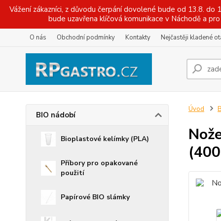
Vážení zákazníci, z důvodu čerpání dovolené bude od 13.8. do
bude uzavřena klíčová komunikace v Náchodě a pro 
O nás
Obchodní podmínky
Kontakty
Nejčastěji kladené o
Úvod
B
BIO nádobí
Nože
Bioplastové kelímky (PLA)
(400
Příbory pro opakované
použití
Papírové BIO slámky