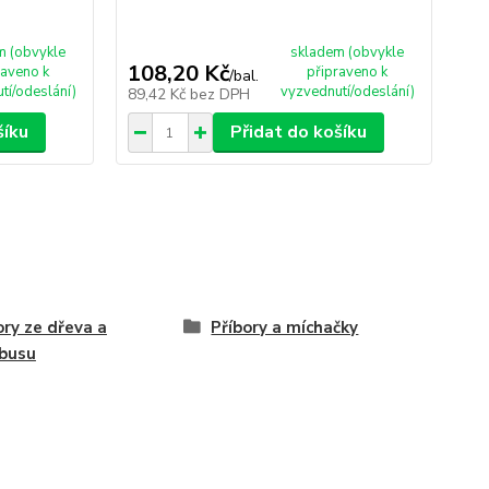
m (obvykle
skladem (obvykle
108,20 Kč
raveno k
připraveno k
/
bal.
tí/odeslání)
vyzvednutí/odeslání)
89,42 Kč
bez DPH
šíku
Přidat do košíku
ory ze dřeva a
Příbory a míchačky
busu