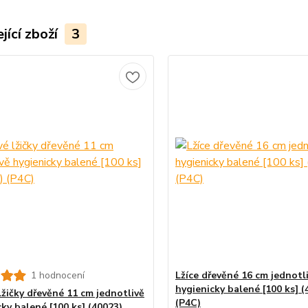
jící zboží
3
1 hodnocení
Lžíce dřevěné 16 cm jednotl
hygienicky balené [100 ks] (
lžičky dřevěné 11 cm jednotlivě
(P4C)
ky balené [100 ks] (40023)