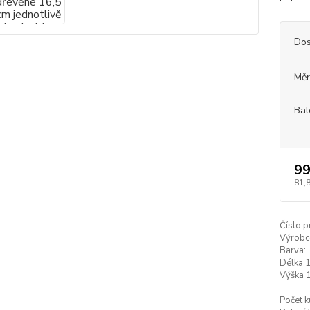
Dos
Měr
Bal
99
81,
Číslo p
Výrobc
Barva:
Délka 1
Výška 1
Počet k