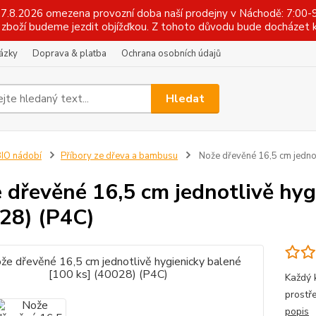
 17.8.2026 omezena provozní doba naší prodejny v Náchodě: 7:00-9
zboží budeme jezdit objížďkou. Z tohoto důvodu bude docházet k
tázky
Doprava & platba
Ochrana osobních údajů
Hledat
IO nádobí
Příbory ze dřeva a bambusu
Nože dřevěné 16,5 cm jednot
 dřevěné 16,5 cm jednotlivě hyg
28) (P4C)
Každý 
prostř
popis