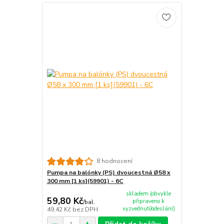
8 hodnocení
Pumpa na balónky (PS) dvoucestná Ø58 x
300 mm [1 ks](59901) - 6C
skladem (obvykle
59,80 Kč
připraveno k
/
bal.
vyzvednutí/odeslání)
49,42 Kč
bez DPH