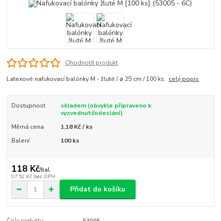
Ohodnotit produkt
Latexové nafukovací balónky M - žluté / ø 25 cm / 100 ks.
celý popis
Dostupnost
skladem (obvykle připraveno k
vyzvednutí/odeslání)
Měrná cena
1,18 Kč / ks
Balení
100 ks
118 Kč
/
bal.
97,52 Kč
bez DPH
Přidat do košíku
Číslo produktu:
53005