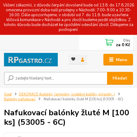
Vážení zákazníci, z důvodu čerpání dovolené bude od 13.8. do 17.8.2026
omezena provozní doba naší prodejny v Náchodě: 7:00-9:00 a 10:30-
16:00. Dále upozorňujeme, v období od 7. do 11.8. bude uzavřena
klíčová komunikace v Náchodě a pro zboží budeme jezdit objížďkou. Z
tohoto důvodu bude docházet ke zpoždění odesílání zboží. Děkujeme za
pochopení.
0
ks
za
0 Kč
Menu
Hledat
Úvod
DEKORACE (balónky, lampióny, svatební košíčky, girlandy...)
Balónky nafukovací
Nafukovací balónky žluté M [100 ks] (53005 - 6C)
Nafukovací balónky žluté M [100
ks] (53005 - 6C)