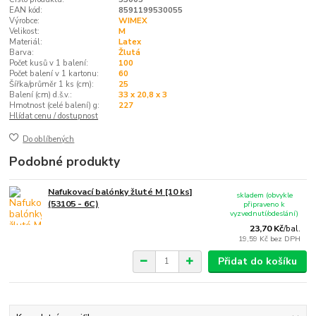
EAN kód:
8591199530055
Výrobce:
WIMEX
Velikost:
M
Materiál:
Latex
Barva:
Žlutá
Počet kusů v 1 balení:
100
Počet balení v 1 kartonu:
60
Šířka/průměr 1 ks (cm):
25
Balení (cm) d.š.v.:
33 x 20,8 x 3
Hmotnost (celé balení) g:
227
Hlídat cenu / dostupnost
Do oblíbených
Podobné produkty
Nafukovací balónky žluté M [10 ks]
skladem (obvykle
(53105 - 6C)
připraveno k
vyzvednutí/odeslání)
23,70 Kč
/
bal.
19,59 Kč
bez DPH
Přidat do košíku