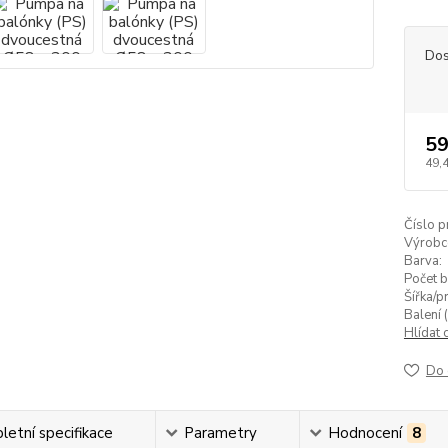
Dos
59
49,
Číslo p
Výrobc
Barva:
Počet b
Šířka/p
Balení (
Hlídat 
Do 
etní specifikace
Parametry
Hodnocení
8