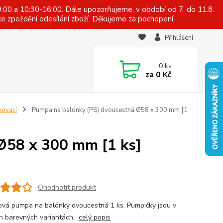
:00 a 10:30-16:00. Dále upozorňujeme, v období od 7. do 11.8.
e zpoždění odesílání zboží. Děkujeme za pochopení.
Přihlášení
0
ks
za
0 Kč
kovací
Pumpa na balónky (PS) dvoucestná Ø58 x 300 mm [1
Ø58 x 300 mm [1 ks]
Ohodnotit produkt
vá pumpa na balónky dvoucestná 1 ks. Pumpičky jsou v
h barevných variantách.
celý popis