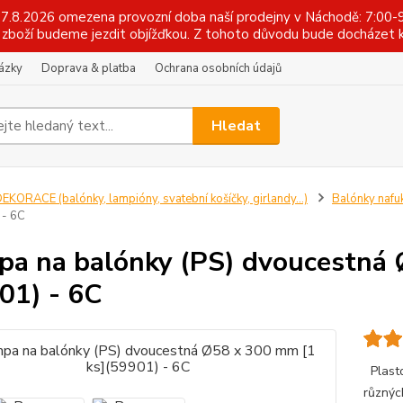
 17.8.2026 omezena provozní doba naší prodejny v Náchodě: 7:00-9
zboží budeme jezdit objížďkou. Z tohoto důvodu bude docházet k
tázky
Doprava & platba
Ochrana osobních údajů
Hledat
EKORACE (balónky, lampióny, svatební košíčky, girlandy...)
Balónky nafu
 - 6C
a na balónky (PS) dvoucestná 
01) - 6C
Plasto
různýc