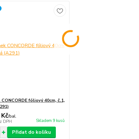
 CONCORDE fóliový 40cm, č.1,
A291)
 Kč
/
bal.
Skladem 9 kusů
z DPH
Přidat do košíku