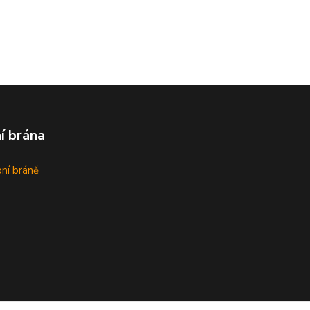
í brána
bní bráně