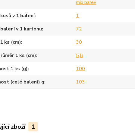
mix barev
kusů v 1 balení
1
balení v 1 kartonu
72
1 ks (cm)
30
průměr 1 ks (cm)
5,8
ost 1 ks (g)
100
st (celé balení) g
103
jící zboží
1