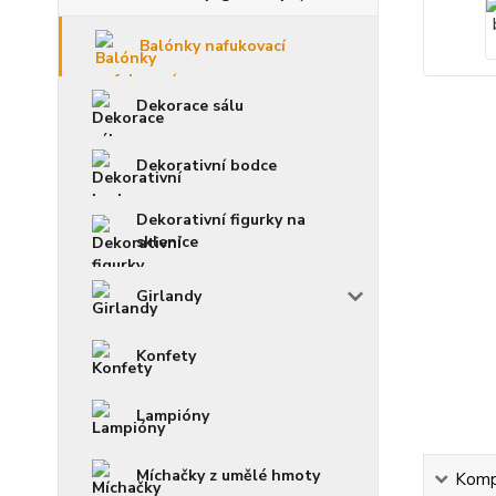
Balónky nafukovací
Dekorace sálu
Dekorativní bodce
Dekorativní figurky na
sklenice
Girlandy
Konfety
Lampióny
Míchačky z umělé hmoty
Kompl