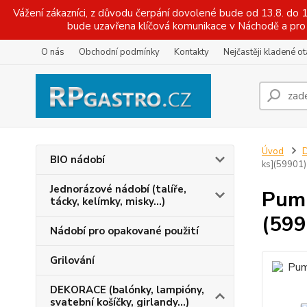
Vážení zákazníci, z důvodu čerpání dovolené bude od 13.8. do
bude uzavřena klíčová komunikace v Náchodě a pro 
O nás
Obchodní podmínky
Kontakty
Nejčastěji kladené o
Úvod
D
BIO nádobí
ks](59901)
Jednorázové nádobí (talíře,
Pump
tácky, kelímky, misky...)
(599
Nádobí pro opakované použití
Grilování
DEKORACE (balónky, lampióny,
svatební košíčky, girlandy...)