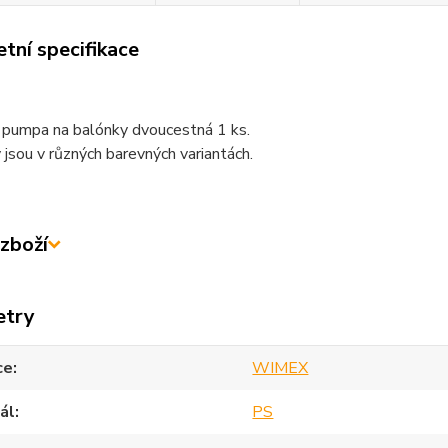
tní specifikace
 pumpa na balónky dvoucestná 1 ks.
jsou v různých barevných variantách.
zboží
etry
ce
WIMEX
ál
PS