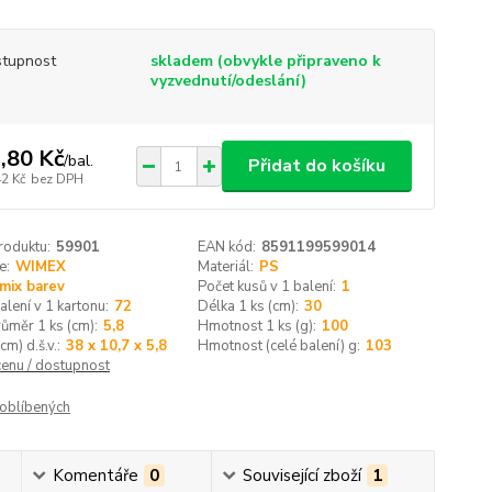
tupnost
skladem (obvykle připraveno k
vyzvednutí/odeslání)
,80 Kč
/
bal.
Přidat do košíku
42 Kč
bez DPH
roduktu:
59901
EAN kód:
8591199599014
e:
WIMEX
Materiál:
PS
mix barev
Počet kusů v 1 balení:
1
alení v 1 kartonu:
72
Délka 1 ks (cm):
30
růměr 1 ks (cm):
5,8
Hmotnost 1 ks (g):
100
cm) d.š.v.:
38 x 10,7 x 5,8
Hmotnost (celé balení) g:
103
cenu / dostupnost
oblíbených
Komentáře
0
Související zboží
1