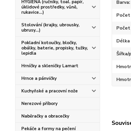
HYGIENA (ručníky, toal. papír,
Barva
úklidové prostředky, vůně,
rukavice...)
Počet 
Stolování (krajky, ubrousky,
Počet 
ubrusy...)
Délka 
Pokladní kotoučky, bločky,
obálky, baterie, propisky, tužky,
lepidla
Šířka/
Hrníčky a skleničky Lamart
Hmotn
Hrnce a pánvičky
Hmotno
Kuchyňské a pracovní nože
Nerezové příbory
Naběračky a obracečky
Souvise
Pekáče a formy na pečení