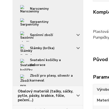
Narozeniny
Komple
Serpentiny
Plastová
Sezónní zboží
Pumpičky 
Slámky (brčka)
Původ 
Svatební košíčky a
dekorace
Zboží pro plesy, silvestr a
Param
karneval
Výrob
Obalový materiál (tašky, sáčky,
pytle, pásky, krabice, fólie,
pečení...)
Materi