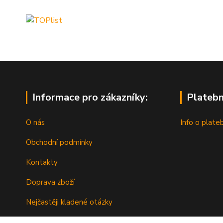
Informace pro zákazníky:
Platebn
O nás
Info o plate
Obchodní podmínky
Kontakty
Doprava zboží
Nejčastěji kladené otázky
Nákup na splátky s Cofidis