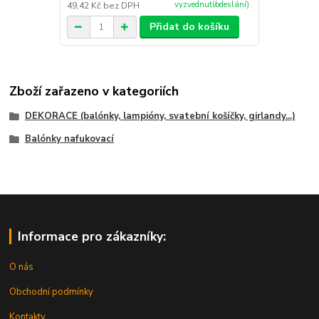
vyzvednutí/odeslání)
49,42 Kč
bez DPH
Přidat do košíku
Zboží zařazeno v kategoriích
DEKORACE (balónky, lampióny, svatební košíčky, girlandy...)
Balónky nafukovací
Informace pro zákazníky:
O nás
Obchodní podmínky
Kontakty