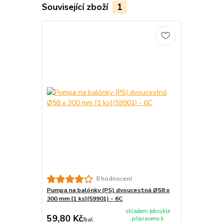
Související zboží
1
8 hodnocení
Pumpa na balónky (PS) dvoucestná Ø58 x
300 mm [1 ks](59901) - 6C
skladem (obvykle
59,80 Kč
připraveno k
/
bal.