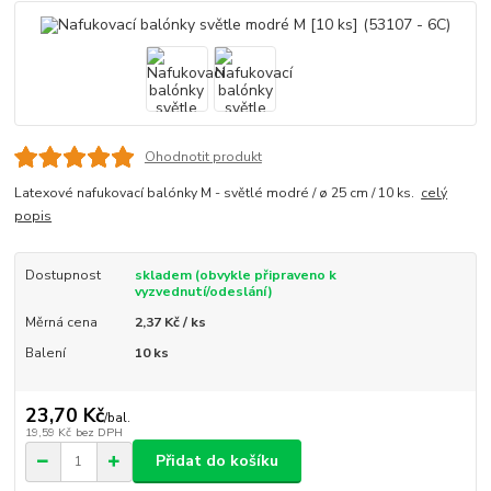
Ohodnotit produkt
Latexové nafukovací balónky M - světlé modré / ø 25 cm / 10 ks.
celý
popis
Dostupnost
skladem (obvykle připraveno k
vyzvednutí/odeslání)
Měrná cena
2,37 Kč / ks
Balení
10 ks
23,70 Kč
/
bal.
19,59 Kč
bez DPH
Přidat do košíku