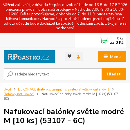
Vážení zákazníci, z důvodu čerpání dovolené bude od 13.8. do 17.8.2026
omezena provozní doba naší prodejny v Náchodě: 7:00-9:00 a 10:30-
16:00. Dále upozorňujeme, v období od 7. do 11.8. bude uzavřena
klíčová komunikace v Náchodě a pro zboží budeme jezdit objížďkou. Z
tohoto důvodu bude docházet ke zpoždění odesílání zboží. Děkujeme za
pochopení.
0
ks
za
0 Kč
Menu
Hledat
Úvod
DEKORACE (balónky, lampióny, svatební košíčky, girlandy...)
Balónky nafukovací
Nafukovací balónky světle modré M [10 ks] (53107 -
6C)
Nafukovací balónky světle modré
M [10 ks] (53107 - 6C)