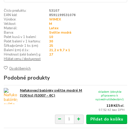
Číslo produktu:
53107
EAN kód:
8591199531076
Výrobce:
WIMEX
Velikost:
M
Materiál:
Latex
Barva:
Světle modrá
Počet kusů v 1 balení:
10
Počet balení v 1 kartonu:
30
Šířka/průměr 1 ks (cm):
25
Balení (cm) d.š.v.:
21,2 x 9,7 x 1
Hmotnost (celé balení) g:
27
Hlídat cenu / dostupnost
Do oblíbených
Podobné produkty
Nafukovací balónky světle modré M
skladem (obvykle
[100 ks] (53007 - 6C)
připraveno k
vyzvednutí/odeslání)
118 Kč
/
bal.
97,52 Kč
bez DPH
Přidat do košíku