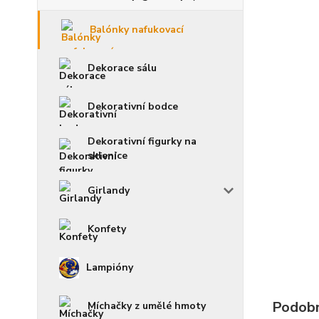
Balónky nafukovací
Dekorace sálu
Dekorativní bodce
Dekorativní figurky na
sklenice
Girlandy
Konfety
Lampióny
Podobn
Míchačky z umělé hmoty