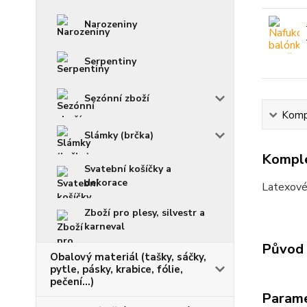
Narozeniny
Serpentiny
Sezónní zboží
Kompl
Slámky (brčka)
Komple
Svatební košíčky a
dekorace
Latexové 
Zboží pro plesy, silvestr a
karneval
Původ 
Obalový materiál (tašky, sáčky,
pytle, pásky, krabice, fólie,
pečení...)
Param