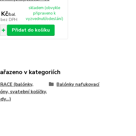
skladem (obvykle
 Kč
připraveno k
/
bal.
vyzvednutí/odeslání)
č
bez DPH
Přidat do košíku
zařazeno v kategoriích
RACE (balónky,
Balónky nafukovací
óny, svatební košíčky,
dy...)