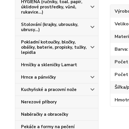
HYGIENA (ručníky, toal. papír,
úklidové prostředky, vůně,
Výrob
rukavice...)
Veliko
Stolování (krajky, ubrousky,
ubrusy...)
Materi
Pokladní kotoučky, bločky,
obálky, baterie, propisky, tužky,
Barva
lepidla
Počet 
Hrníčky a skleničky Lamart
Počet 
Hrnce a pánvičky
Šířka/
Kuchyňské a pracovní nože
Hmotno
Nerezové příbory
Naběračky a obracečky
Pekáče a formy na pečení