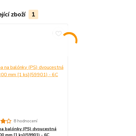
jící zboží
1
8 hodnocení
a balónky (PS) dvoucestná
00 mm [1 ks](59901) - 6C