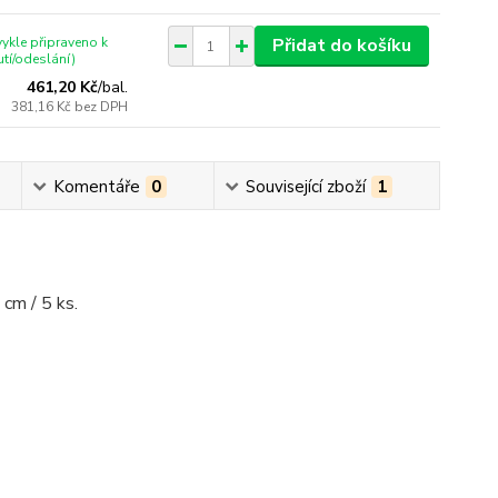
ykle připraveno k
Přidat do košíku
tí/odeslání)
461,20 Kč
/
bal.
381,16 Kč
bez DPH
Komentáře
0
Související zboží
1
 cm / 5 ks.