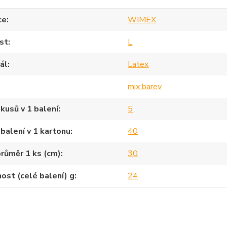
ce
WIMEX
st
L
ál
Latex
mix barev
kusů v 1 balení
5
balení v 1 kartonu
40
průměr 1 ks (cm)
30
st (celé balení) g
24