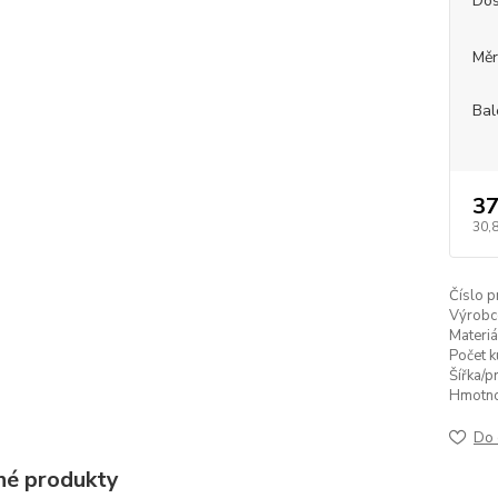
Dos
Měr
Bal
37
30,
Číslo p
Výrobc
Materiá
Počet k
Šířka/p
Hmotnos
Do 
é produkty