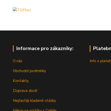
Informace pro zákazníky:
Platebn
O nás
Info o plate
Obchodní podmínky
Kontakty
Doprava zboží
Nejčastěji kladené otázky
Nákup na splátky s Cofidis