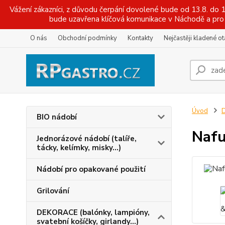
Vážení zákazníci, z důvodu čerpání dovolené bude od 13.8. do
bude uzavřena klíčová komunikace v Náchodě a pro 
O nás
Obchodní podmínky
Kontakty
Nejčastěji kladené o
Úvod
D
BIO nádobí
Nafu
Jednorázové nádobí (talíře,
tácky, kelímky, misky...)
Nádobí pro opakované použití
Grilování
DEKORACE (balónky, lampióny,
svatební košíčky, girlandy...)