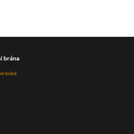
í brána
bní bráně