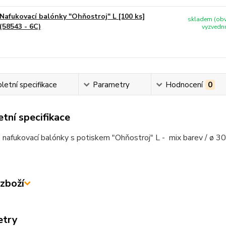
Nafukovací balónky "Ohňostroj" L [100 ks]
skladem (obv
(58543 - 6C)
vyzvednu
etní specifikace
Parametry
Hodnocení
0
tní specifikace
nafukovací balónky s potiskem "Ohňostroj" L - mix barev / ø 30
zboží
etry