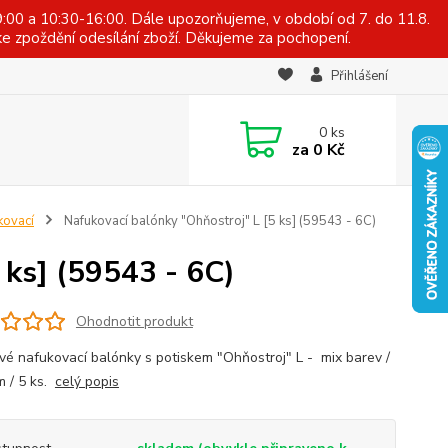
:00 a 10:30-16:00. Dále upozorňujeme, v období od 7. do 11.8.
e zpoždění odesílání zboží. Děkujeme za pochopení.
Přihlášení
0
ks
za
0 Kč
kovací
Nafukovací balónky "Ohňostroj" L [5 ks] (59543 - 6C)
 ks] (59543 - 6C)
Ohodnotit produkt
vé nafukovací balónky s potiskem "Ohňostroj" L - mix barev /
m / 5 ks.
celý popis