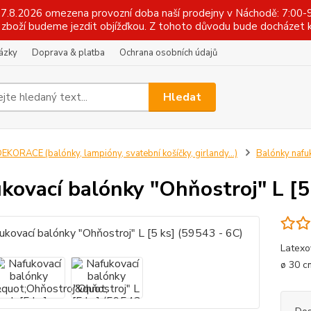
 17.8.2026 omezena provozní doba naší prodejny v Náchodě: 7:00-9
zboží budeme jezdit objížďkou. Z tohoto důvodu bude docházet k
tázky
Doprava & platba
Ochrana osobních údajů
Hledat
EKORACE (balónky, lampióny, svatební košíčky, girlandy...)
Balónky nafu
kovací balónky "Ohňostroj" L [5
Latexo
ø 30 c