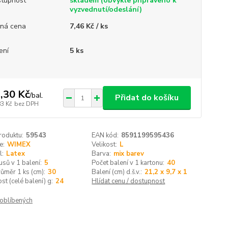
tupnost
skladem (obvykle připraveno k
vyzvednutí/odeslání)
ná cena
7,46 Kč / ks
ení
5 ks
,30 Kč
/
bal.
Přidat do košíku
83 Kč
bez DPH
roduktu:
59543
EAN kód:
8591199595436
e:
WIMEX
Velikost:
L
l:
Latex
Barva:
mix barev
usů v 1 balení:
5
Počet balení v 1 kartonu:
40
růměr 1 ks (cm):
30
Balení (cm) d.š.v.:
21,2 x 9,7 x 1
t (celé balení) g:
24
Hlídat cenu / dostupnost
oblíbených