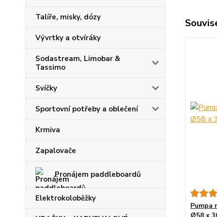
Talíře, misky, dózy
Souvise
Vývrtky a otvíráky
Sodastream, Limobar &
Tassimo
Svíčky
Sportovní potřeby a oblečení
Krmiva
Zapalovače
Pronájem paddleboardů
Elektrokoloběžky
Pumpa n
Ø58 x 3