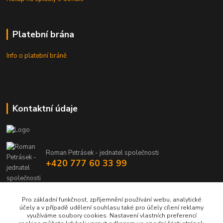
Platební brána
Info o platební bráně
Kontaktní údaje
Roman Petrásek - jednatel společnosti
+420 777 60 33 99
info@rpgastro.cz
Pro základní funkčnost, zpříjemnění používání webu, analytické
účely a v případě udělení souhlasu také pro účely cílení reklamy
využíváme soubory cookies. Nastavení vlastních preferencí