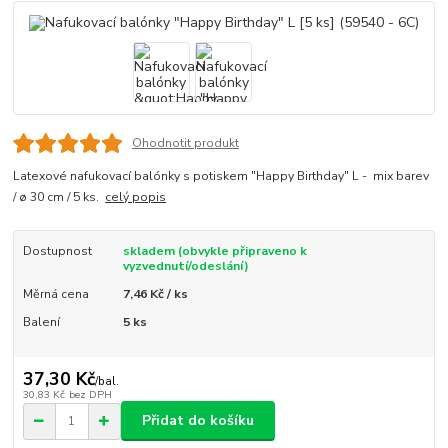
Ohodnotit produkt
Latexové nafukovací balónky s potiskem "Happy Birthday" L - mix barev
/ ø 30 cm / 5 ks.
celý popis
Dostupnost
skladem (obvykle připraveno k
vyzvednutí/odeslání)
Měrná cena
7,46 Kč / ks
Balení
5 ks
37,30 Kč
/
bal.
30,83 Kč
bez DPH
Přidat do košíku