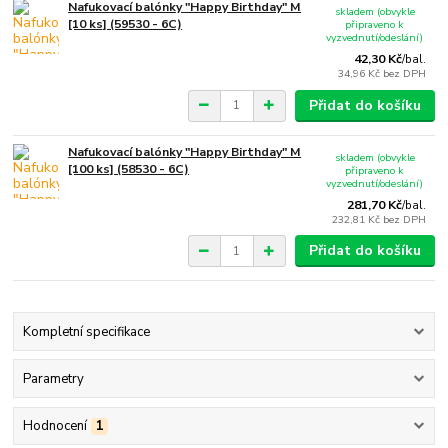
Nafukovací balónky "Happy Birthday" M
skladem (obvykle
[10 ks] (59530 - 6C)
připraveno k
vyzvednutí/odeslání)
42,30 Kč
/
bal.
34,96 Kč
bez DPH
Přidat do košíku
Nafukovací balónky "Happy Birthday" M
skladem (obvykle
[100 ks] (58530 - 6C)
připraveno k
vyzvednutí/odeslání)
281,70 Kč
/
bal.
232,81 Kč
bez DPH
Přidat do košíku
Kompletní specifikace
Parametry
Hodnocení
1