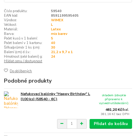
Číslo produktu:
59540
EAN kód:
8591199595405
Výrobce:
WIMEX
Velikost:
L
Materiál:
Latex
Barva:
mix barev
Počet kusů v 1 balení:
5
Počet balení v 1 kartonu:
40
Šířka/průměr 1 ks (cm):
30
Balení (cm) d.š.v.:
21,2 x 9,7 x 1
Hmotnost (celé balení) g:
24
Hlídat cenu / dostupnost
Do oblíbených
Podobné produkty
Nafukovací balónky "Happy Birthday" L
skladem (obvykle
[100 ks] (58540 - 6C)
připraveno k
vyzvednutí/odeslání)
461,20 Kč
/
bal.
381,16 Kč
bez DPH
Přidat do košíku