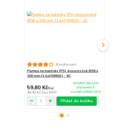
8 hodnocení
Pumpa na balónky (PS) dvoucestná Ø58 x
Girlanda HA
300 mm [1 ks](59901) - 6C
[1 ks] (66806
skladem (obvykle
59,80 Kč
19,10 Kč
připraveno k
/
bal.
vyzvednutí/odeslání)
49,42 Kč
bez DPH
15,79 Kč
bez
Přidat do košíku