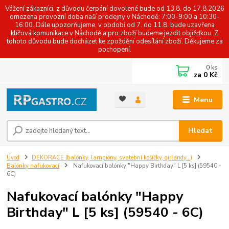
Vážení zákazníci, z důvodu čerpání dovolené bude od 13.8. do 17.8.2026
omezena provozní doba naší prodejny v Náchodě: 7:00-9:00 a 10:30-
16:00. Dále upozorňujeme, v období od 7. do 11.8. bude uzavřena
klíčová komunikace v Náchodě a pro zboží budeme jezdit objížďkou. Z
tohoto důvodu bude docházet ke zpoždění odesílání zboží. Děkujeme za
pochopení.
0
ks
za
0 Kč
Menu
Hledat
Úvod
DEKORACE (balónky, lampióny, svatební košíčky, girlandy...)
Balónky nafukovací
Nafukovací balónky "Happy Birthday" L [5 ks] (59540 -
6C)
Nafukovací balónky "Happy
Birthday" L [5 ks] (59540 - 6C)