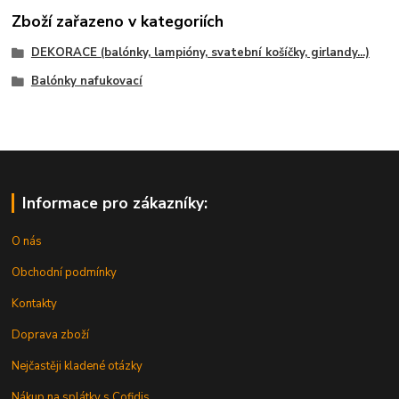
Zboží zařazeno v kategoriích
DEKORACE (balónky, lampióny, svatební košíčky, girlandy...)
Balónky nafukovací
Informace pro zákazníky:
O nás
Obchodní podmínky
Kontakty
Doprava zboží
Nejčastěji kladené otázky
Nákup na splátky s Cofidis