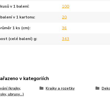
kusů v 1 balení
100
balení v 1 kartonu
20
průměr 1 ks (cm)
36
st (celé balení) g
343
zařazeno v kategoriích
vání (krajky,
Krajky a rozetky
Deko
sky, ubrusy...)