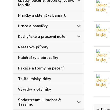
obálky, baterie, propisky, tužky,
lepidla
Hrníčky a skleničky Lamart
Hrnce a pánvičky
Kuchyňské a pracovní nože
Nerezové příbory
Naběračky a obracečky
Pekáče a formy na pečení
Talíře, misky, dózy
Vývrtky a otvíráky
Sodastream, Limobar &
Tassimo
Kompl