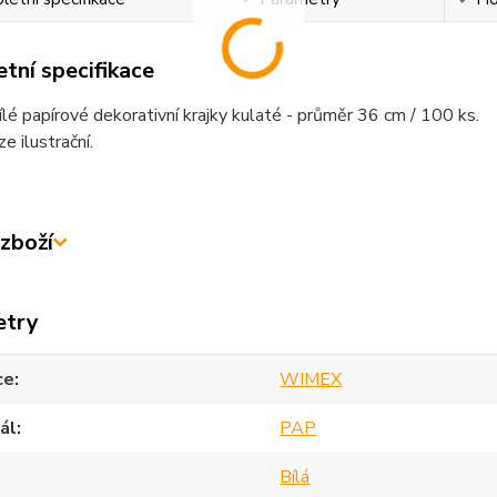
tní specifikace
bílé papírové dekorativní krajky kulaté - průměr 36 cm / 100 ks.
e ilustrační.
zboží
etry
ce
WIMEX
ál
PAP
Bílá