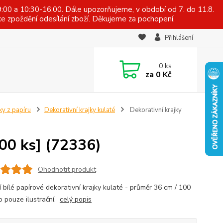
:00 a 10:30-16:00. Dále upozorňujeme, v období od 7. do 11.8.
e zpoždění odesílání zboží. Děkujeme za pochopení.
Přihlášení
0
ks
za
0 Kč
ky z papíru
Dekorativní krajky kulaté
Dekorativní krajky
100 ks] (72336)
Ohodnotit produkt
í bílé papírové dekorativní krajky kulaté - průměr 36 cm / 100
to pouze ilustrační.
celý popis