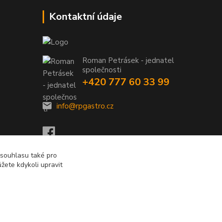
Kontaktní údaje
Roman Petrásek - jednatel
společnosti
+420 777 60 33 99
info@rpgastro.cz
 souhlasu také pro
žete kdykoli upravit