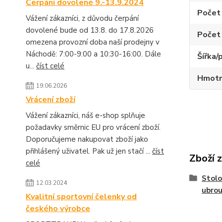
Čerpání dovolené 9.-13.9.2024
Počet 
Vážení zákazníci, z důvodu čerpání
dovolené bude od 13.8. do 17.8.2026
Počet 
omezena provozní doba naší prodejny v
Náchodě: 7:00-9:00 a 10:30-16:00. Dále
Šířka/
u...
číst celé
Hmotno
19.06.2026
Vrácení zboží
Vážení zákazníci, náš e-shop splňuje
požadavky směrnic EU pro vrácení zboží.
Doporučujeme nakupovat zboží jako
přihlášený uživatel. Pak už jen stačí ...
číst
Zboží 
celé
Stolo
12.03.2024
ubrou
Kvalitní sportovní čelenky od
českého výrobce