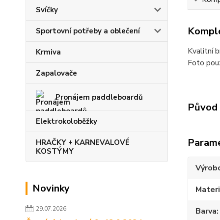
Svíčky
Komple
Sportovní potřeby a oblečení
Kvalitní 
Krmiva
Foto pouz
Zapalovače
Pronájem paddleboardů
Původ 
Elektrokoloběžky
Param
HRAČKY + KARNEVALOVÉ
KOSTÝMY
Výrob
Novinky
Materi
29.07.2026
Barva