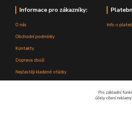
Informace pro zákazníky:
Platebn
O nás
Info o plate
Obchodní podmínky
Kontakty
Doprava zboží
Nejčastěji kladené otázky
Nákup na splátky s Cofidis
Pro základní funk
účely cílení reklam