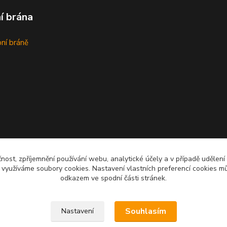
í brána
bní bráně
čnost, zpříjemnění používání webu, analytické účely a v případě udělení
y využíváme soubory cookies. Nastavení vlastních preferencí cookies mů
odkazem ve spodní části stránek.
Upravit sběr cookies.
Souhlasím
Nastavení