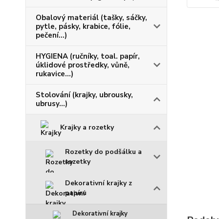
Obalový materiál (tašky, sáčky,
pytle, pásky, krabice, fólie,
pečení...)
HYGIENA (ručníky, toal. papír,
úklidové prostředky, vůně,
rukavice...)
Stolování (krajky, ubrousky,
ubrusy...)
Krajky a rozetky
Rozetky do podšálku a
rozetky
Dekorativní krajky z
papíru
Dekorativní krajky