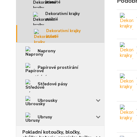
Podobn
hranaté
Dekorativní krajky
oválné
Dekorativní krajky
kulaté
Naprony
Papírové prostírání
Středové pásy
Ubrousky
Ubrusy
Pokladní kotoučky, bločky,