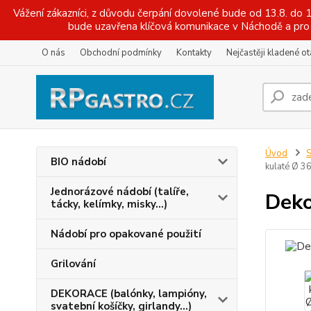
Vážení zákazníci, z důvodu čerpání dovolené bude od 13.8. do
bude uzavřena klíčová komunikace v Náchodě a pro 
O nás
Obchodní podmínky
Kontakty
Nejčastěji kladené o
Úvod
S
BIO nádobí
kulaté Ø 3
Jednorázové nádobí (talíře,
Deko
tácky, kelímky, misky...)
Nádobí pro opakované použití
Grilování
DEKORACE (balónky, lampióny,
svatební košíčky, girlandy...)