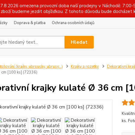
 17.8.2026 omezena provozní doba naší prodejny v Náchodě: 7:00-9
zboží budeme jezdit objížďkou. Z tohoto důvodu bude docházet k
tázky
Doprava & platba
Ochrana osobních údajů
Hledat
tolování (krajky, ubrousky, ubrusy...)
Krajky a rozetky
Dekorativní kraj
6 cm [100 ks] (72336)
rativní krajky kulaté Ø 36 cm [
Kvalitn
ks. Fo