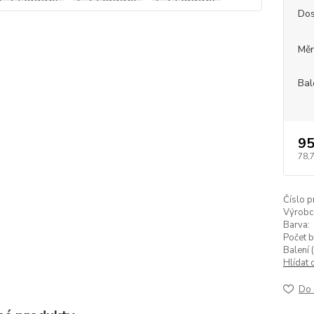
Dos
Měr
Bal
95
78,
Číslo p
Výrobc
Barva:
Počet b
Balení (
Hlídat 
Do 