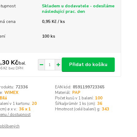
tupnost
Skladem u dodavatele - odesíláme
následující prac. den
ná cena
0,95 Kč / ks
ení
100 ks
,30 Kč
/
bal.
Přidat do košíku
76 Kč
bez DPH
roduktu:
72336
EAN kód:
8591199723365
e:
WIMEX
Materiál:
PAP
Bílá
Počet kusů v 1 balení:
100
alení v 1 kartonu:
20
Šířka/průměr 1 ks (cm):
36
cm) ø x v.:
36 x 1
Hmotnost (celé balení) g:
343
cenu / dostupnost
oblíbených