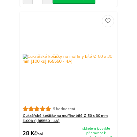
9 hodnocení
Cukrářské košíčky na muffiny bílé Ø 50 x 30 mm
[100 ks] (65550 - 4A)
skladem (obvykle
28 Kč
připraveno k
/
bal.