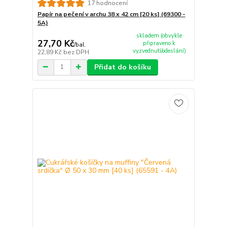
17 hodnocení
Papír na pečení v archu 38 x 42 cm [20 ks] (69300 -
5A)
skladem (obvykle
27,70 Kč
připraveno k
/
bal.
vyzvednutí/odeslání)
22,89 Kč
bez DPH
Přidat do košíku