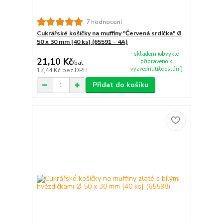
7 hodnocení
Cukrářské košíčky na muffiny "Červená srdíčka" Ø
50 x 30 mm [40 ks] (65591 - 4A)
skladem (obvykle
21,10 Kč
připraveno k
/
bal.
vyzvednutí/odeslání)
17,44 Kč
bez DPH
Přidat do košíku