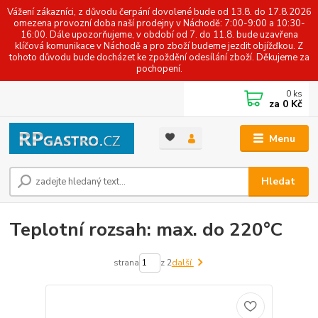
Vážení zákazníci, z důvodu čerpání dovolené bude od 13.8. do 17.8.2026
omezena provozní doba naší prodejny v Náchodě: 7:00-9:00 a 10:30-
16:00. Dále upozorňujeme, v období od 7. do 11.8. bude uzavřena
klíčová komunikace v Náchodě a pro zboží budeme jezdit objížďkou. Z
tohoto důvodu bude docházet ke zpoždění odesílání zboží. Děkujeme za
pochopení.
0
ks
za
0 Kč
Menu
Hledat
Teplotní rozsah: max. do 220°C
strana
z 2
další