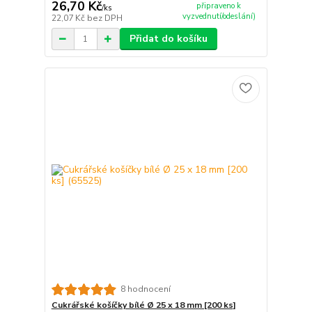
26,70 Kč
připraveno k
/
ks
vyzvednutí/odeslání)
22,07 Kč
bez DPH
Přidat do košíku
8 hodnocení
Cukrářské košíčky bílé Ø 25 x 18 mm [200 ks]