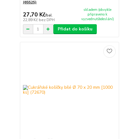
(65525)
skladem (obvykle
27,70 Kč
připraveno k
/
bal.
vyzvednutí/odeslání)
22,89 Kč
bez DPH
Přidat do košíku