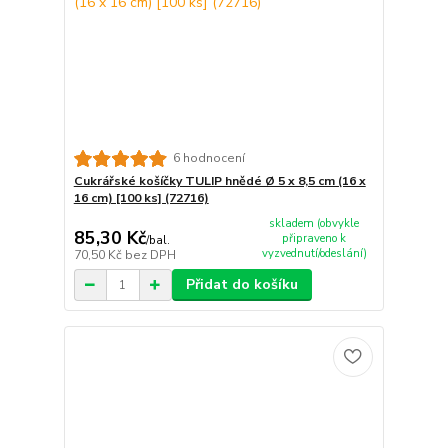
6 hodnocení
Cukrářské košíčky TULIP hnědé Ø 5 x 8,5 cm (16 x
16 cm) [100 ks] (72716)
skladem (obvykle
85,30 Kč
připraveno k
/
bal.
vyzvednutí/odeslání)
70,50 Kč
bez DPH
Přidat do košíku