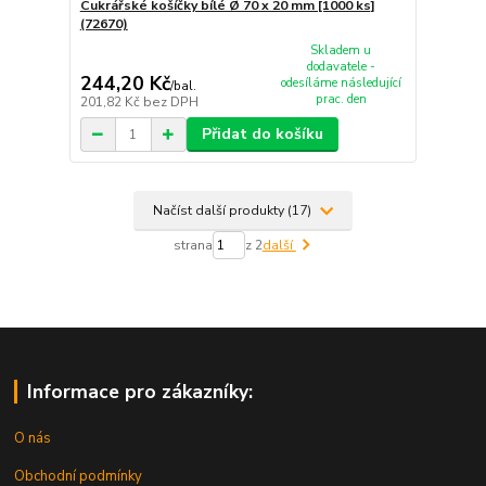
Cukrářské košíčky bílé Ø 70 x 20 mm [1000 ks]
(72670)
Skladem u
dodavatele -
244,20 Kč
odesíláme následující
/
bal.
prac. den
201,82 Kč
bez DPH
Přidat do košíku
Načíst další produkty (17)
strana
z 2
další
Informace pro zákazníky:
O nás
Obchodní podmínky