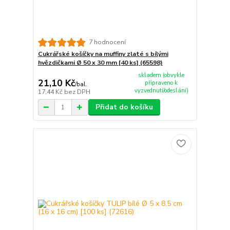
7 hodnocení
Cukrářské košíčky na muffiny zlaté s bílými
hvězdičkami Ø 50 x 30 mm [40 ks] (65598)
skladem (obvykle
21,10 Kč
připraveno k
/
bal.
vyzvednutí/odeslání)
17,44 Kč
bez DPH
Přidat do košíku