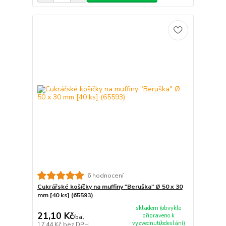
6 hodnocení
Cukrářské košíčky na muffiny "Beruška" Ø 50 x 30
mm [40 ks] (65593)
skladem (obvykle
21,10 Kč
připraveno k
/
bal.
vyzvednutí/odeslání)
17,44 Kč
bez DPH