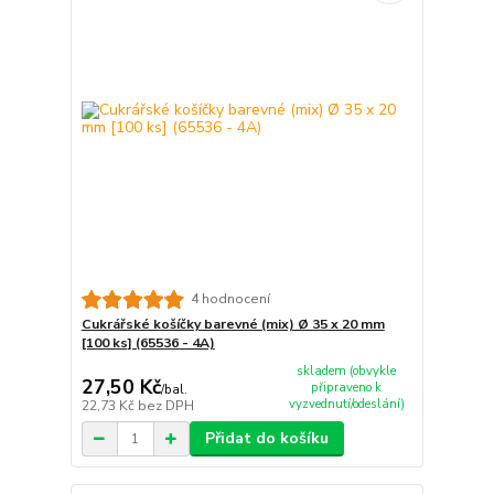
4 hodnocení
Cukrářské košíčky barevné (mix) Ø 35 x 20 mm
[100 ks] (65536 - 4A)
skladem (obvykle
27,50 Kč
připraveno k
/
bal.
vyzvednutí/odeslání)
22,73 Kč
bez DPH
Přidat do košíku