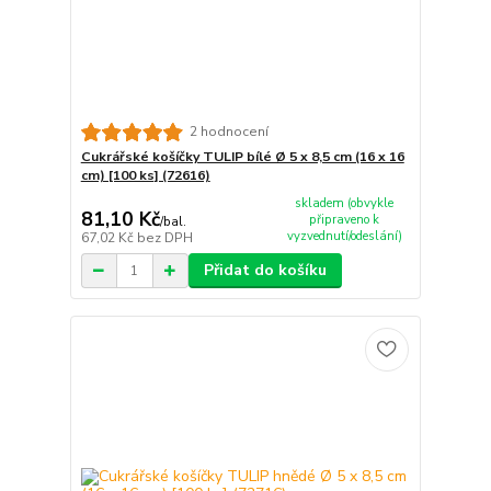
2 hodnocení
Cukrářské košíčky TULIP bílé Ø 5 x 8,5 cm (16 x 16
cm) [100 ks] (72616)
skladem (obvykle
81,10 Kč
připraveno k
/
bal.
vyzvednutí/odeslání)
67,02 Kč
bez DPH
Přidat do košíku