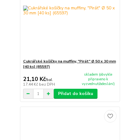
Cukrářské košíčky na muffiny, "Pirát" Ø 50 x 30 mm
[40 ks] (65597)
skladem (obvykle
21,10 Kč
připraveno k
/
bal.
vyzvednutí/odeslání)
17,44 Kč
bez DPH
Přidat do košíku