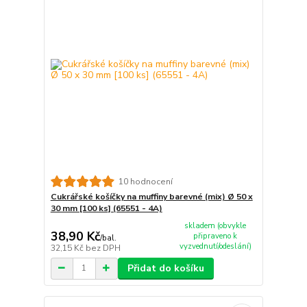
10 hodnocení
Cukrářské košíčky na muffiny barevné (mix) Ø 50 x
30 mm [100 ks] (65551 - 4A)
skladem (obvykle
38,90 Kč
připraveno k
/
bal.
vyzvednutí/odeslání)
32,15 Kč
bez DPH
Přidat do košíku