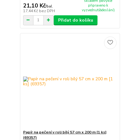
skladem (obvykle
21,10 Kč
připraveno k
/
bal.
vyzvednutí/odeslání)
17,44 Kč
bez DPH
Přidat do košíku
Papír na pečení v roli bílý 57 cm x 200 m [1 ks]
(69357)