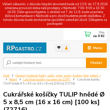
Vážení zákazníci, z důvodu čerpání dovolené bude od 13.8. do 17.8.2026
omezena provozní doba naší prodejny v Náchodě: 7:00-9:00 a 10:30-
16:00. Dále upozorňujeme, v období od 7. do 11.8. bude uzavřena
klíčová komunikace v Náchodě a pro zboží budeme jezdit objížďkou. Z
tohoto důvodu bude docházet ke zpoždění odesílání zboží. Děkujeme za
pochopení.
0
ks
za
0 Kč
Menu
Hledat
Úvod
Obalový materiál (tašky, sáčky, pytle, pásky, krabice, fólie, pečení...)
Pečení
Cukrářské košíčky na pečení do 220°C
Cukrářské košíčky
TULIP hnědé Ø 5 x 8,5 cm (16 x 16 cm) [100 ks] (72716)
Cukrářské košíčky TULIP hnědé Ø
5 x 8,5 cm (16 x 16 cm) [100 ks]
(72716)