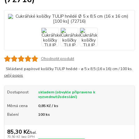
Ohodnotit produkt
Skládané papírové košíčky TULIP hnědé - ø 5 x 8,5 (16 x 16) cm / 100 ks.
celý popis
Dostupnost
skladem (obvykle připraveno k
vyzvednutí/odeslání)
Měrná cena
0,85 Kč / ks
Balení
100 ks
85,30 Kč
/
bal.
70,50 Kč
bez DPH