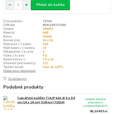
Přidat do košíku
Číslo produktu:
72716
EAN kód:
8591199727165
Výrobce:
WIMEX
Materiál:
PAP
Barva:
Hnědá
Rozměr (cm):
16 x 16
Počet kusů v 1 balení:
100
Počet balení v 1 kartonu:
10
Šířka/průměr 1 ks (cm):
5
Výška 1 ks (cm):
8,5
Balení (cm) ø x v.:
7,5 x 23
Hmotnost (celé balení) g:
137
Teplotní rozsah:
max. do 220°C
Hlídat cenu / dostupnost
Do oblíbených
Podobné produkty
Cukrářské košíčky TULIP bílé Ø 5 x 8,5
skladem (obvykle
cm (16 x 16 cm) [100 ks] (72616)
připraveno k
vyzvednutí/odeslání)
81,10 Kč
/
bal.