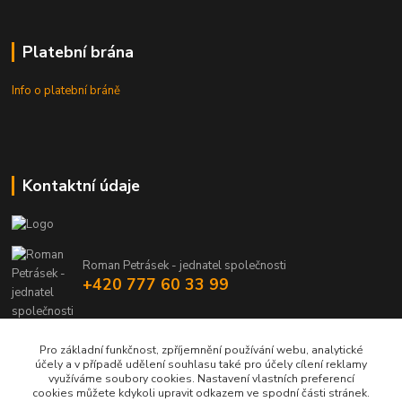
Platební brána
Info o platební bráně
Kontaktní údaje
Roman Petrásek - jednatel společnosti
+420 777 60 33 99
info@rpgastro.cz
Pro základní funkčnost, zpříjemnění používání webu, analytické
účely a v případě udělení souhlasu také pro účely cílení reklamy
využíváme soubory cookies. Nastavení vlastních preferencí
cookies můžete kdykoli upravit odkazem ve spodní části stránek.