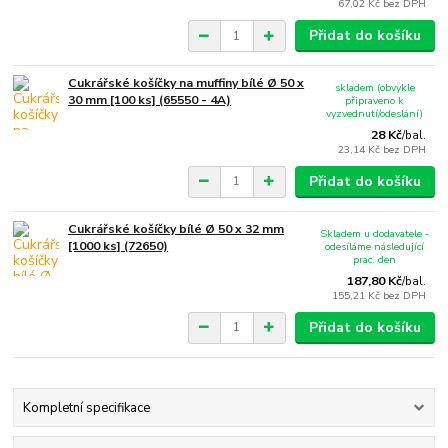
67,02 Kč
bez DPH
Přidat do košíku
Cukrářské košíčky na muffiny bílé Ø 50 x
skladem (obvykle
30 mm [100 ks] (65550 - 4A)
připraveno k
vyzvednutí/odeslání)
28 Kč
/
bal.
23,14 Kč
bez DPH
Přidat do košíku
Cukrářské košíčky bílé Ø 50 x 32 mm
Skladem u dodavatele -
[1000 ks] (72650)
odesíláme následující
prac. den
187,80 Kč
/
bal.
155,21 Kč
bez DPH
Přidat do košíku
Kompletní specifikace